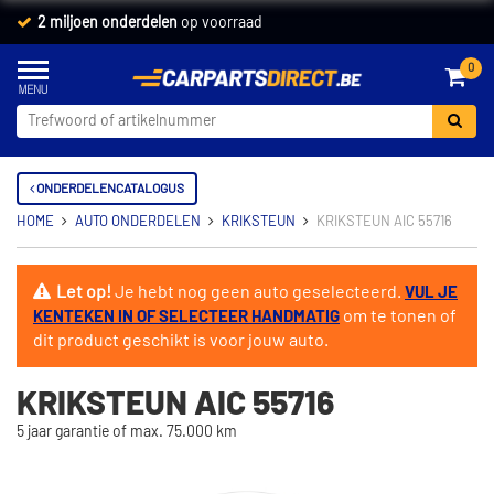
2 miljoen onderdelen
op voorraad
0
ONDERDELENCATALOGUS
HOME
AUTO ONDERDELEN
KRIKSTEUN
KRIKSTEUN AIC 55716
Let op!
Je hebt nog geen auto geselecteerd.
VUL JE
om te tonen of
KENTEKEN IN OF SELECTEER HANDMATIG
dit product geschikt is voor jouw auto.
KRIKSTEUN AIC 55716
5 jaar garantie of max. 75.000 km