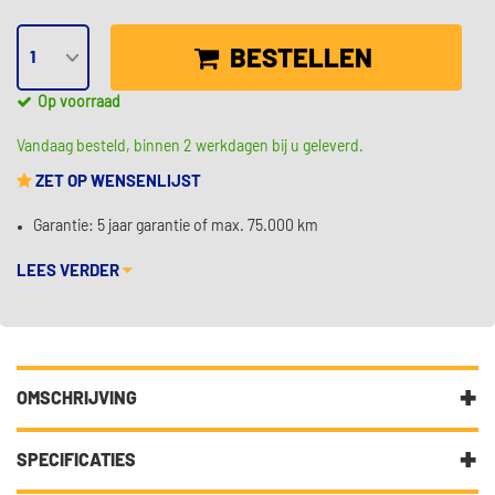
BESTELLEN
Op voorraad
Vandaag besteld, binnen 2 werkdagen bij u geleverd.
ZET OP WENSENLIJST
Garantie: 5 jaar garantie of max. 75.000 km
LEES VERDER
OMSCHRIJVING
Garantie: 5 jaar garantie of max. 75.000 km
EAN: 4046283557165
SPECIFICATIES