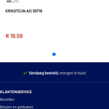
BMW
3 Serie
3 Compact (E46) (2001 - 2005)
KRIKSTEUN AIC 55716
BMW
3 Serie
3 Coupé (E46) (1998 - 2006)
€ 18,59
TOON MEER
Vandaag besteld,
morgen in huis!
14 dagen
100% retourgarantie
KLANTENSERVICE
Deskundig
advies
Bestellen
Betalen en geldzaken