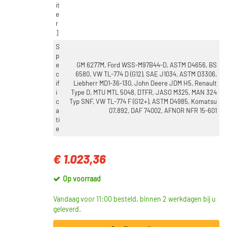
20 (5)
it
e
5 (4)
r
60 (3)
]
10 (2)
S
p
Toon meer
e
GM 6277M, Ford WSS-M97B44-D, ASTM D4656, BS
c
6580, VW TL-774 D (G12), SAE J1034, ASTM D3306,
if
Liebherr MD1-36-130, John Deere JDM H5, Renault
VOORRAAD
i
Type D, MTU MTL 5048, DTFR, JASO M325, MAN 324
Op voorraad (21)
c
Typ SNF, VW TL-774 F (G12+), ASTM D4985, Komatsu
a
07.892, DAF 74002, AFNOR NFR 15-601
Niet op voorraad (7)
ti
e
€ 1.023,36
Op voorraad
Vandaag voor 11:00 besteld, binnen 2 werkdagen bij u
geleverd.