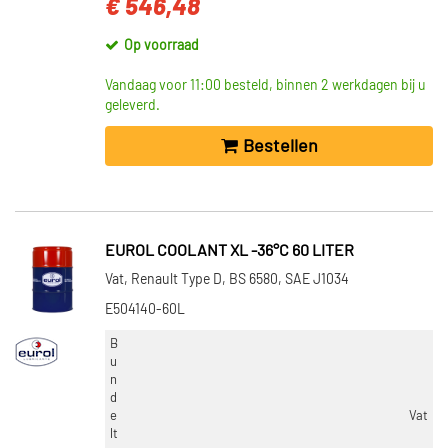
€ 546,48
Op voorraad
Vandaag voor 11:00 besteld, binnen 2 werkdagen bij u
geleverd.
Bestellen
EUROL COOLANT XL -36°C 60 LITER
Vat, Renault Type D, BS 6580, SAE J1034
E504140-60L
B
u
n
d
e
Vat
lt