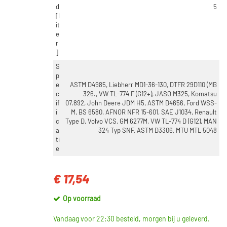
d
5
[l
it
e
r
]
S
p
e
ASTM D4985, Liebherr MD1-36-130, DTFR 29D110 (MB
c
326., VW TL-774 F (G12+), JASO M325, Komatsu
if
07.892, John Deere JDM H5, ASTM D4656, Ford WSS-
i
M, BS 6580, AFNOR NFR 15-601, SAE J1034, Renault
c
Type D, Volvo VCS, GM 6277M, VW TL-774 D (G12), MAN
a
324 Typ SNF, ASTM D3306, MTU MTL 5048
ti
e
€ 17,54
Op voorraad
Vandaag voor 22:30 besteld, morgen bij u geleverd.