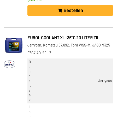
geleverd.
Bestellen
EUROL COOLANT XL -36°C 20 LITER ZIL
Jerrycan, Komatsu 07.892, Ford WSS-M, JASO M325
E504140-20L ZIL
B
u
n
d
e
Jerrycan
lt
y
p
e
I
n
h