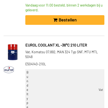
Vandaag voor 11:00 besteld, binnen 2 werkdagen bij u
geleverd.
Bestellen
EUROL COOLANT XL -36°C 210 LITER
Vat, Komatsu 07.892, MAN 324 Typ SNF, MTU MTL
5048
E504140-210L
B
u
n
d
e
Vat
lt
y
p
e