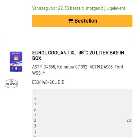
Vandaag voor 22:30 besteld, morgen bij u geleverd.
Bestellen
EUROL COOLANT XL -36°C 20 LITER BAG IN
BOX
ASTM D4656, Komatsu 07.892, ASTM D4985, Ford
WSS-M
E504140-20L BIB
I
n
h
o
u
d
20
[l
it