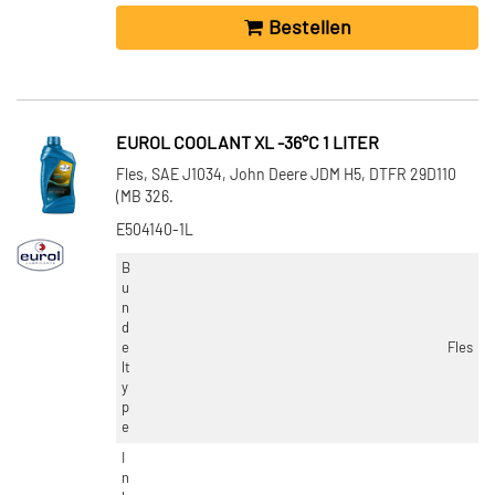
Bestellen
EUROL COOLANT XL -36°C 1 LITER
Fles, SAE J1034, John Deere JDM H5, DTFR 29D110
(MB 326.
E504140-1L
B
u
n
d
e
Fles
lt
y
p
e
I
n