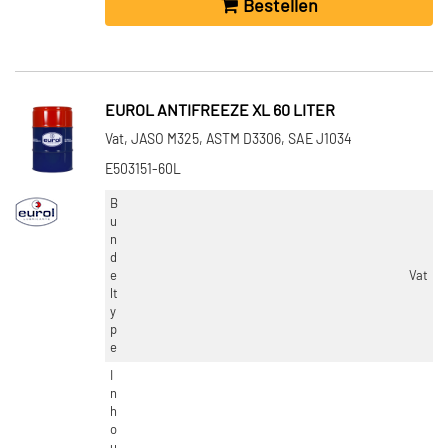
Bestellen
EUROL ANTIFREEZE XL 60 LITER
Vat, JASO M325, ASTM D3306, SAE J1034
E503151-60L
B
u
n
d
e
Vat
lt
y
p
e
I
n
h
o