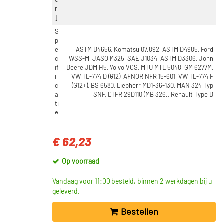
e
r
]
S
p
e
ASTM D4656, Komatsu 07.892, ASTM D4985, Ford
c
WSS-M, JASO M325, SAE J1034, ASTM D3306, John
if
Deere JDM H5, Volvo VCS, MTU MTL 5048, GM 6277M,
i
VW TL-774 D (G12), AFNOR NFR 15-601, VW TL-774 F
c
(G12+), BS 6580, Liebherr MD1-36-130, MAN 324 Typ
a
SNF, DTFR 29D110 (MB 326., Renault Type D
ti
e
€ 62,23
Op voorraad
Vandaag voor 11:00 besteld, binnen 2 werkdagen bij u
geleverd.
Bestellen