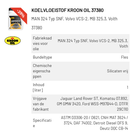
-39%
KOELVLOEISTOF KROON OIL 37380
MAN 324 Typ SNF, Volvo VCS-2, MB 325.3, Voith
37380
Fabrieksad
MAN 324 Typ SNF, Volvo VCS-2, MB 325.3,
vies voor
Voith
olie
Bundeltype
Fles
Chemische
eigenscha
Silicaten vrij
ppen
Inhoud
1
[liter]
Vrijgave
Jaguar Land Rover ST, Komatsu 07.892,
van de
GM GMW 3420, Ford WSS-M97B44-D, DTFR
fabrikant
29C110
ASTM D3306-20 / D621, CNH MAT 3624 /
Specificati
3724, DAF 74002, Detroit Diesel DFS 9,
e
Deutz DQC CB-14