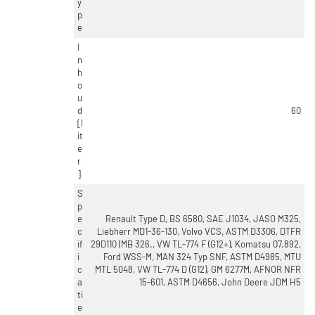
y
p
e
I
n
h
o
u
d
60
[l
it
e
r
]
S
p
e
Renault Type D, BS 6580, SAE J1034, JASO M325,
c
Liebherr MD1-36-130, Volvo VCS, ASTM D3306, DTFR
if
29D110 (MB 326., VW TL-774 F (G12+), Komatsu 07.892,
i
Ford WSS-M, MAN 324 Typ SNF, ASTM D4985, MTU
c
MTL 5048, VW TL-774 D (G12), GM 6277M, AFNOR NFR
a
15-601, ASTM D4656, John Deere JDM H5
ti
e