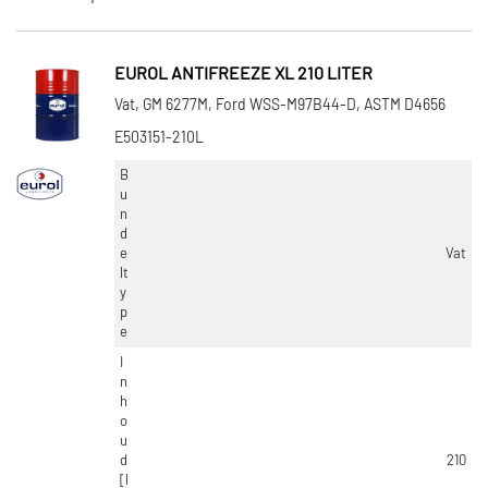
×
CATEGORIEËN
Koelvloeistof (24)
EUROL ANTIFREEZE XL 210 LITER
Buitenspiegelkap (4)
Vat, GM 6277M, Ford WSS-M97B44-D, ASTM D4656
E503151-210L
ONDERDEELMERK
B
Kroon Oil (7)
u
n
Febi Bilstein (3)
d
e
Vat
Eurol (9)
lt
y
Pacol (4)
p
e
Ravenol (2)
I
Toon meer
n
h
o
INHOUD [LITER]
u
d
210
1 (5)
[l