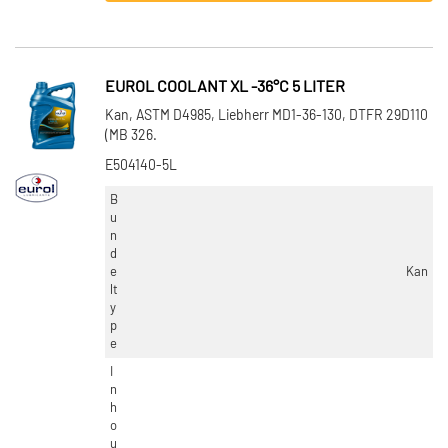
EUROL COOLANT XL -36°C 5 LITER
Kan, ASTM D4985, Liebherr MD1-36-130, DTFR 29D110
(MB 326.
E504140-5L
B
u
n
d
e
Kan
lt
y
p
e
I
n
h
o
u