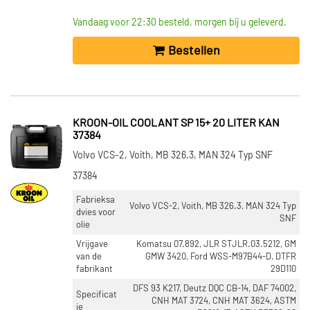
Vandaag voor 22:30 besteld, morgen bij u geleverd.
Bestellen
KROON-OIL COOLANT SP 15+ 20 LITER KAN
37384
Volvo VCS-2, Voith, MB 326.3, MAN 324 Typ SNF
37384
Fabrieksa
Volvo VCS-2, Voith, MB 326.3, MAN 324 Typ
dvies voor
SNF
olie
Vrijgave
Komatsu 07.892, JLR STJLR.03.5212, GM
van de
GMW 3420, Ford WSS-M97B44-D, DTFR
fabrikant
29D110
DFS 93 K217, Deutz DQC CB-14, DAF 74002,
Specificat
CNH MAT 3724, CNH MAT 3624, ASTM
ie