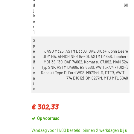
u
d
60
[l
it
e
r
]
S
p
e
JASO M325, ASTM D3306, SAE J1034, John Deere
c
JDM H5, AFNOR NFR 15-601, ASTM D4656, Liebherr
if
MD1-36-130, DAF 74002, Komatsu 07.892, MAN 324
i
Typ SNF, ASTM D4985, BS 6580, VW TL-774 F (G12+),
c
Renault Type D, Ford WSS-M97B44-D, DTFR, VW TL-
a
774 D (G12), GM 6277M, MTU MTL 5048
ti
e
€ 302,33
Op voorraad
Vandaag voor 11:00 besteld, binnen 2 werkdagen bij u