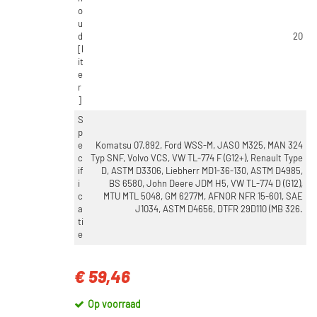
o
u
d
20
[l
it
e
r
]
S
p
e
Komatsu 07.892, Ford WSS-M, JASO M325, MAN 324
c
Typ SNF, Volvo VCS, VW TL-774 F (G12+), Renault Type
if
D, ASTM D3306, Liebherr MD1-36-130, ASTM D4985,
i
BS 6580, John Deere JDM H5, VW TL-774 D (G12),
c
MTU MTL 5048, GM 6277M, AFNOR NFR 15-601, SAE
a
J1034, ASTM D4656, DTFR 29D110 (MB 326.
ti
e
€ 59,46
Op voorraad