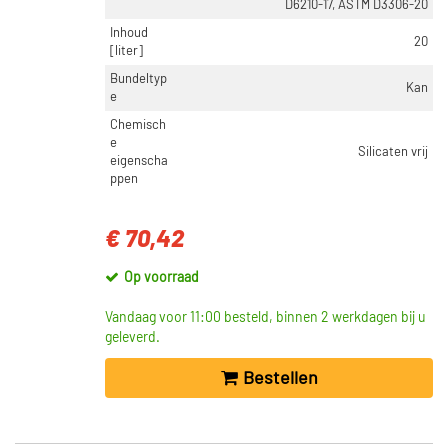
D6210-17, ASTM D3306-20
Inhoud
20
[liter]
Bundeltyp
Kan
e
Chemisch
e
Silicaten vrij
eigenscha
ppen
€ 70,42
Op voorraad
Vandaag voor 11:00 besteld, binnen 2 werkdagen bij u
geleverd.
Bestellen