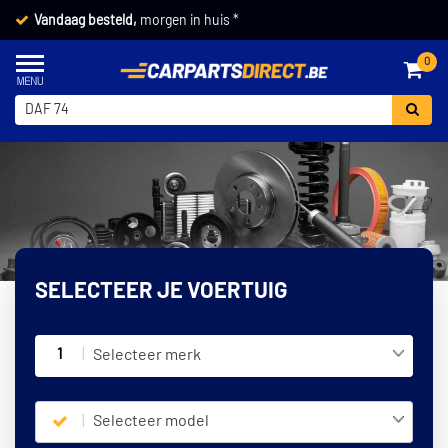
Vandaag besteld,
morgen in huis *
0
SELECTEER JE VOERTUIG
1
Selecteer merk
Selecteer model