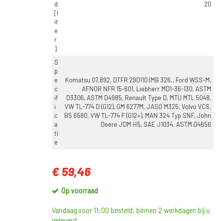
d
20
[l
it
e
r
]
S
p
e
Komatsu 07.892, DTFR 29D110 (MB 326., Ford WSS-M,
c
AFNOR NFR 15-601, Liebherr MD1-36-130, ASTM
if
D3306, ASTM D4985, Renault Type D, MTU MTL 5048,
i
VW TL-774 D (G12), GM 6277M, JASO M325, Volvo VCS,
c
BS 6580, VW TL-774 F (G12+), MAN 324 Typ SNF, John
a
Deere JDM H5, SAE J1034, ASTM D4656
ti
e
€ 59,46
Op voorraad
Vandaag voor 11:00 besteld, binnen 2 werkdagen bij u