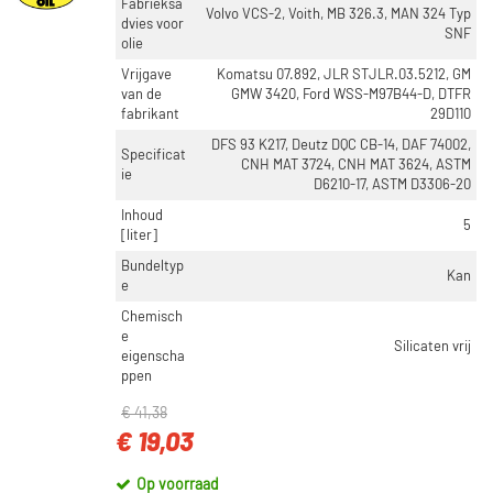
Fabrieksa
Volvo VCS-2, Voith, MB 326.3, MAN 324 Typ
dvies voor
SNF
olie
Vrijgave
Komatsu 07.892, JLR STJLR.03.5212, GM
van de
GMW 3420, Ford WSS-M97B44-D, DTFR
fabrikant
29D110
DFS 93 K217, Deutz DQC CB-14, DAF 74002,
Specificat
CNH MAT 3724, CNH MAT 3624, ASTM
ie
D6210-17, ASTM D3306-20
Inhoud
5
[liter]
Bundeltyp
Kan
e
Chemisch
e
Silicaten vrij
eigenscha
ppen
€ 41,38
€ 19,03
Op voorraad