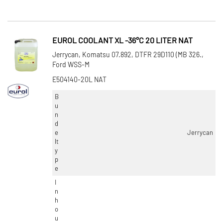
EUROL COOLANT XL -36°C 20 LITER NAT
Jerrycan, Komatsu 07.892, DTFR 29D110 (MB 326.,
Ford WSS-M
E504140-20L NAT
B
u
n
d
e
Jerrycan
lt
y
p
e
I
n
h
o
u