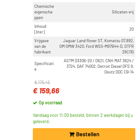
Chemische
eigenscha
Silicaten vrij
ppen
Inhoud
20
[liter]
Vrijgave
Jaguar Land Rover ST, Komatsu 07.892,
van de
GM GMW 3420, Ford WSS-M97B44-D, DTFR
fabrikant
29C110
ASTM D3306-20 / D621, CNH MAT 3624 /
Specificati
3724, DAF 74002, Detroit Diesel DFS 9,
e
Deutz DQC CB-14
€ 175,45
€ 159,66
Op voorraad
Vandaag voor 11:00 besteld, binnen 2 werkdagen bij u
geleverd.
Bestellen