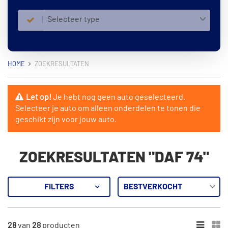
Selecteer type
HOME
ZOEKRESULTATEN
Let op!
Je hebt nog geen auto geselecteerd.
Selecteer je auto om alleen onderdelen te tonen die
geschikt zijn voor jouw auto.
ZOEKRESULTATEN "DAF 74"
FILTERS
28
Resultaten
28
van
28
producten