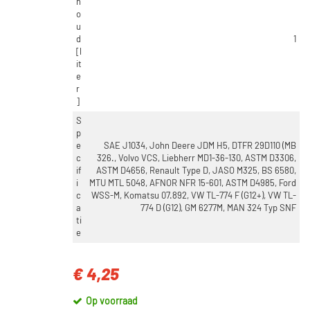
h
o
u
d
1
[l
it
e
r
]
S
p
e
SAE J1034, John Deere JDM H5, DTFR 29D110 (MB
c
326., Volvo VCS, Liebherr MD1-36-130, ASTM D3306,
if
ASTM D4656, Renault Type D, JASO M325, BS 6580,
i
MTU MTL 5048, AFNOR NFR 15-601, ASTM D4985, Ford
c
WSS-M, Komatsu 07.892, VW TL-774 F (G12+), VW TL-
a
774 D (G12), GM 6277M, MAN 324 Typ SNF
ti
e
€ 4,25
Op voorraad