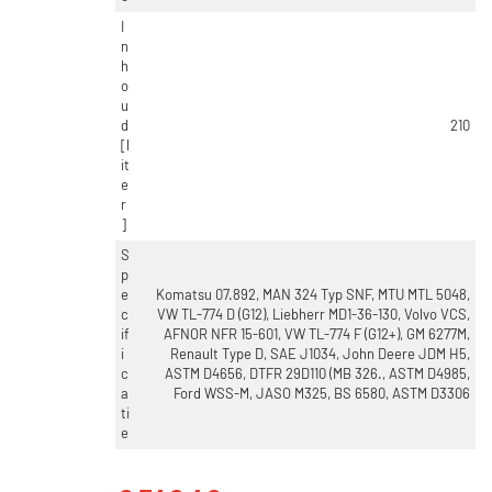
I
n
h
o
u
d
210
[l
it
e
r
]
S
p
e
Komatsu 07.892, MAN 324 Typ SNF, MTU MTL 5048,
c
VW TL-774 D (G12), Liebherr MD1-36-130, Volvo VCS,
if
AFNOR NFR 15-601, VW TL-774 F (G12+), GM 6277M,
i
Renault Type D, SAE J1034, John Deere JDM H5,
c
ASTM D4656, DTFR 29D110 (MB 326., ASTM D4985,
a
Ford WSS-M, JASO M325, BS 6580, ASTM D3306
ti
e