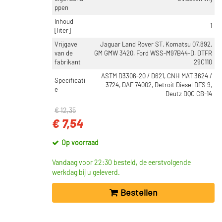
ppen
Inhoud
1
[liter]
Vrijgave
Jaguar Land Rover ST, Komatsu 07.892,
van de
GM GMW 3420, Ford WSS-M97B44-D, DTFR
fabrikant
29C110
ASTM D3306-20 / D621, CNH MAT 3624 /
Specificati
3724, DAF 74002, Detroit Diesel DFS 9,
e
Deutz DQC CB-14
€ 12,35
€ 7,54
Op voorraad
Vandaag voor 22:30 besteld, de eerstvolgende
werkdag bij u geleverd.
Bestellen