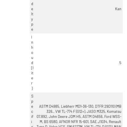
d
e
Kan
lt
y
p
e
I
n
h
o
u
d
5
[l
it
e
r
]
S
p
e
ASTM D4985, Liebherr MD1-36-130, DTFR 29D110 (MB
c
326., VW TL-774 F (G12+), JASO M325, Komatsu
if
07.892, John Deere JDM H5, ASTM D4656, Ford WSS-
i
M, BS 6580, AFNOR NFR 15-601, SAE J1034, Renault