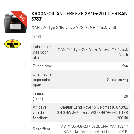
KROON-OIL ANTIFREEZE SP 15+ 20 LITER KAN
-9%
37381
MAN 324 Typ SNF, Volvo VCS-2, MB 325.3, Voith
37381
Fabrieksad
MAN 324 Typ SNF, Volvo VCS-2, MB 325.3,
vies voor
Voith
olie
Bundeltype
Kan
Chemische
eigenscha
Silicaten vrij
ppen
Inhoud
20
[liter]
Vrijgave
Jaguar Land Rover ST, Komatsu 07.892,
van de
GM GMW 3420, Ford WSS-M97B44-D, DTFR
fabrikant
29C110
ASTM D3306-20 / D621, CNH MAT 3624 /
Specificati
3724, DAF 74002, Detroit Diesel DFS 9,