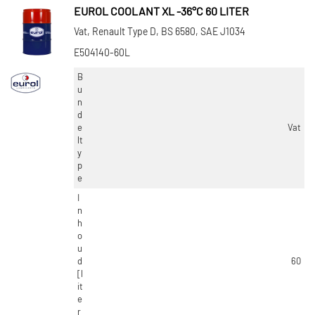
EUROL COOLANT XL -36°C 60 LITER
Vat, Renault Type D, BS 6580, SAE J1034
E504140-60L
B
u
n
d
e
Vat
lt
y
p
e
I
n
h
o
u
d
60
[l
it
e
r