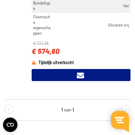
Bundeltyp
Vat
e
Chemisch
e
Silicaten vrij
eigenscha
ppen
€ 727,36
€ 574,60
Tijdelijk uitverkocht
1
van
1