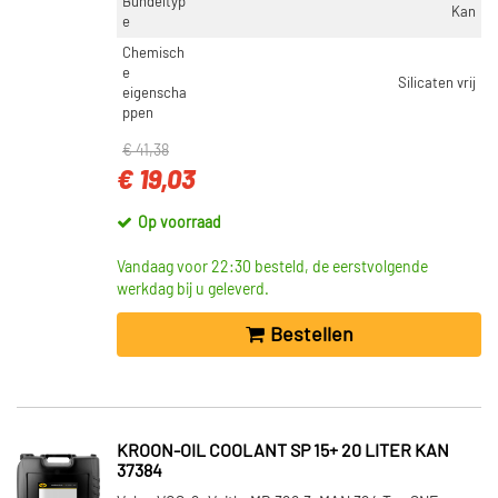
Bundeltyp
Niet op voorraad (3)
Kan
e
Chemisch
e
Silicaten vrij
eigenscha
ppen
€ 41,38
€ 19,03
Op voorraad
Vandaag voor 22:30 besteld, de eerstvolgende
werkdag bij u geleverd.
Bestellen
KROON-OIL COOLANT SP 15+ 20 LITER KAN
37384