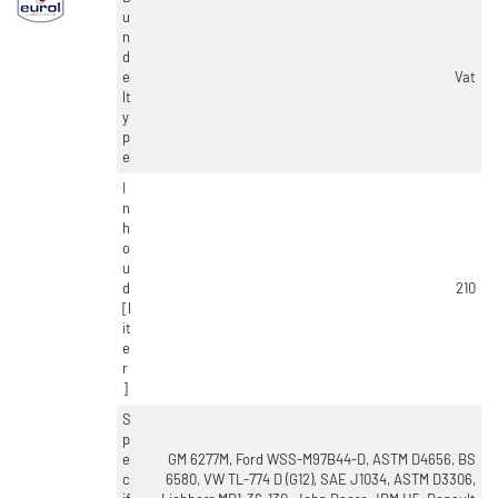
u
n
d
e
Vat
lt
y
p
e
I
n
h
o
u
d
210
[l
it
e
r
]
S
p
e
GM 6277M, Ford WSS-M97B44-D, ASTM D4656, BS
c
6580, VW TL-774 D (G12), SAE J1034, ASTM D3306,