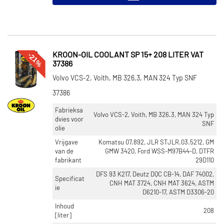
-21%
KROON-OIL COOLANT SP 15+ 208 LITER VAT
37386
Volvo VCS-2, Voith, MB 326.3, MAN 324 Typ SNF
37386
Fabrieksa
Volvo VCS-2, Voith, MB 326.3, MAN 324 Typ
dvies voor
SNF
olie
Vrijgave
Komatsu 07.892, JLR STJLR.03.5212, GM
van de
GMW 3420, Ford WSS-M97B44-D, DTFR
fabrikant
29D110
DFS 93 K217, Deutz DQC CB-14, DAF 74002,
Specificat
CNH MAT 3724, CNH MAT 3624, ASTM
ie
D6210-17, ASTM D3306-20
Inhoud
208
[liter]