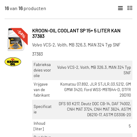
16
van
16
producten
×
ONDERDEELMERK
Kroon Oil (7)
-54%
KROON-OIL COOLANT SP 15+ 5 LITER KAN
37383
Eurol (9)
Volvo VCS-2, Voith, MB 326.3, MAN 324 Typ SNF
37383
INHOUD [LITER]
Fabrieksa
20 (5)
Volvo VCS-2, Voith, MB 326.3, MAN 324 Typ
dvies voor
SNF
1 (3)
olie
60 (3)
Vrijgave
Komatsu 07.892, JLR STJLR.03.5212, GM
210 (2)
van de
GMW 3420, Ford WSS-M97B44-D, DTFR
fabrikant
29D110
5 (2)
DFS 93 K217, Deutz DQC CB-14, DAF 74002,
Specificat
Toon meer
CNH MAT 3724, CNH MAT 3624, ASTM
ie
D6210-17, ASTM D3306-20
Inhoud
VOORRAAD
5
[liter]
Op voorraad (13)