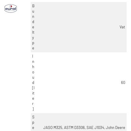
B
u
n
d
e
Vat
lt
y
p
e
I
n
h
o
u
d
60
[l
it
e
r
]
S
p
e
JASO M325, ASTM D3306, SAE J1034, John Deere