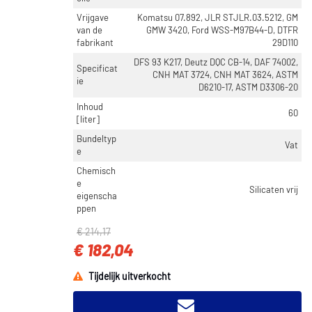
Vrijgave
Komatsu 07.892, JLR STJLR.03.5212, GM
van de
GMW 3420, Ford WSS-M97B44-D, DTFR
fabrikant
29D110
DFS 93 K217, Deutz DQC CB-14, DAF 74002,
Specificat
CNH MAT 3724, CNH MAT 3624, ASTM
ie
D6210-17, ASTM D3306-20
Inhoud
60
[liter]
Bundeltyp
Vat
e
Chemisch
e
Silicaten vrij
eigenscha
ppen
€ 214,17
€ 182,04
Tijdelijk uitverkocht