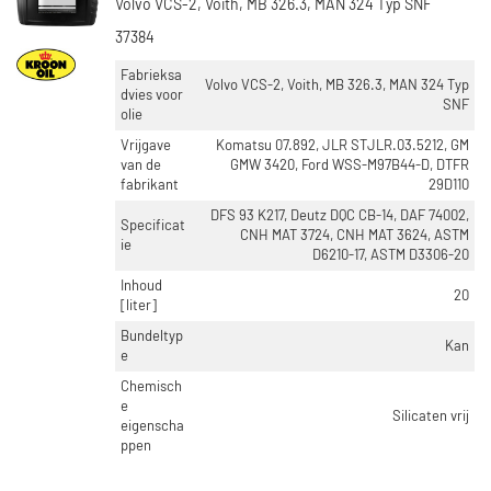
Volvo VCS-2, Voith, MB 326.3, MAN 324 Typ SNF
37384
Fabrieksa
Volvo VCS-2, Voith, MB 326.3, MAN 324 Typ
dvies voor
SNF
olie
Vrijgave
Komatsu 07.892, JLR STJLR.03.5212, GM
van de
GMW 3420, Ford WSS-M97B44-D, DTFR
fabrikant
29D110
DFS 93 K217, Deutz DQC CB-14, DAF 74002,
Specificat
CNH MAT 3724, CNH MAT 3624, ASTM
ie
D6210-17, ASTM D3306-20
Inhoud
20
[liter]
Bundeltyp
Kan
e
Chemisch
e
Silicaten vrij
eigenscha
ppen