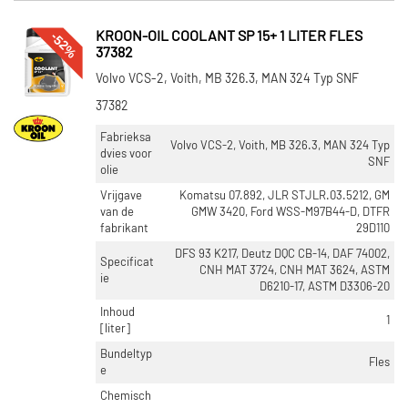
-52%
KROON-OIL COOLANT SP 15+ 1 LITER FLES
37382
Volvo VCS-2, Voith, MB 326.3, MAN 324 Typ SNF
37382
Fabrieksa
Volvo VCS-2, Voith, MB 326.3, MAN 324 Typ
dvies voor
SNF
olie
Vrijgave
Komatsu 07.892, JLR STJLR.03.5212, GM
van de
GMW 3420, Ford WSS-M97B44-D, DTFR
fabrikant
29D110
DFS 93 K217, Deutz DQC CB-14, DAF 74002,
Specificat
CNH MAT 3724, CNH MAT 3624, ASTM
ie
D6210-17, ASTM D3306-20
Inhoud
1
[liter]
Bundeltyp
Fles
e
Chemisch