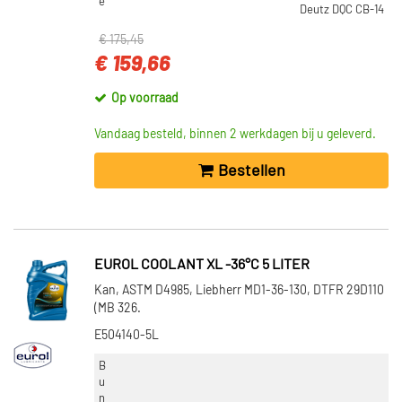
e
Deutz DQC CB-14
€ 175,45
€ 159,66
Op voorraad
Vandaag besteld, binnen 2 werkdagen bij u geleverd.
Bestellen
EUROL COOLANT XL -36°C 5 LITER
Kan, ASTM D4985, Liebherr MD1-36-130, DTFR 29D110
(MB 326.
E504140-5L
B
u
n