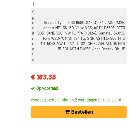
]
S
p
e
Renault Type D, BS 6580, SAE J1034, JASO M325,
c
Liebherr MD1-36-130, Volvo VCS, ASTM D3306, DTFR
if
29D110 (MB 326., VW TL-774 F (G12+), Komatsu 07.892,
i
Ford WSS-M, MAN 324 Typ SNF, ASTM D4985, MTU
c
MTL 5048, VW TL-774 D (G12), GM 6277M, AFNOR NFR
a
15-601, ASTM D4656, John Deere JDM H5
ti
e
€ 163,35
Op voorraad
Vandaag besteld, binnen 2 werkdagen bij u geleverd.
Bestellen