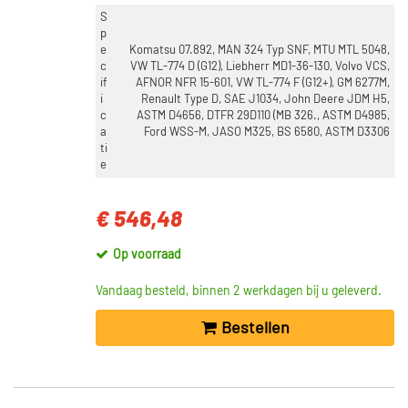
S
p
e
Komatsu 07.892, MAN 324 Typ SNF, MTU MTL 5048,
c
VW TL-774 D (G12), Liebherr MD1-36-130, Volvo VCS,
if
AFNOR NFR 15-601, VW TL-774 F (G12+), GM 6277M,
i
Renault Type D, SAE J1034, John Deere JDM H5,
c
ASTM D4656, DTFR 29D110 (MB 326., ASTM D4985,
a
Ford WSS-M, JASO M325, BS 6580, ASTM D3306
ti
e
€ 546,48
Op voorraad
Vandaag besteld, binnen 2 werkdagen bij u geleverd.
Bestellen