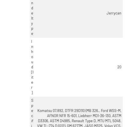
n
d
e
Jerrycan
lt
y
p
e
I
n
h
o
u
d
20
[l
it
e
r
]
S
p
e
Komatsu 07.892, DTFR 29D110 (MB 326., Ford WSS-M,
c
AFNOR NFR 15-601, Liebherr MD1-36-130, ASTM
if
D3306, ASTM D4985, Renault Type D, MTU MTL 5048,
i
VW TL-774 D (G12), GM 6277M, JASO M325, Volvo VCS,