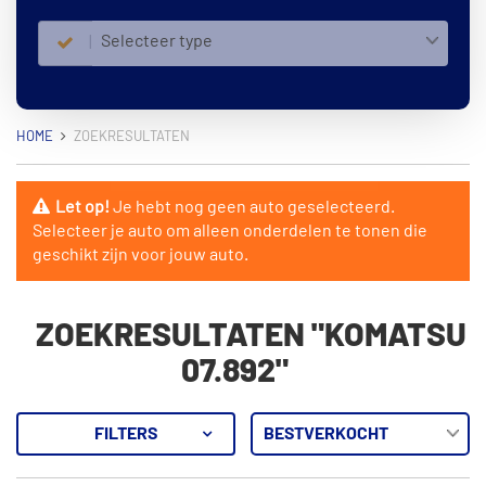
Selecteer type
HOME
ZOEKRESULTATEN
Let op!
Je hebt nog geen auto geselecteerd.
Selecteer je auto om alleen onderdelen te tonen die
geschikt zijn voor jouw auto.
ZOEKRESULTATEN "KOMATSU
07.892"
FILTERS
16
Resultaten