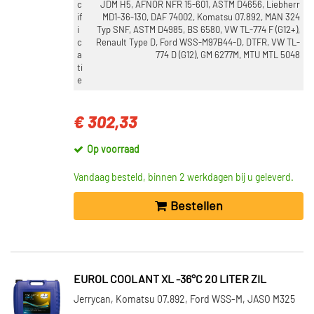
c
JDM H5, AFNOR NFR 15-601, ASTM D4656, Liebherr
if
MD1-36-130, DAF 74002, Komatsu 07.892, MAN 324
i
Typ SNF, ASTM D4985, BS 6580, VW TL-774 F (G12+),
c
Renault Type D, Ford WSS-M97B44-D, DTFR, VW TL-
a
774 D (G12), GM 6277M, MTU MTL 5048
ti
e
€ 302,33
Op voorraad
Vandaag besteld, binnen 2 werkdagen bij u geleverd.
Bestellen
EUROL COOLANT XL -36°C 20 LITER ZIL
Jerrycan, Komatsu 07.892, Ford WSS-M, JASO M325