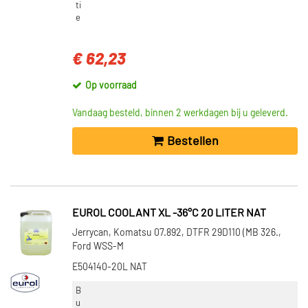
ti
e
€ 62,23
Op voorraad
Vandaag besteld, binnen 2 werkdagen bij u geleverd.
Bestellen
EUROL COOLANT XL -36°C 20 LITER NAT
Jerrycan, Komatsu 07.892, DTFR 29D110 (MB 326.,
Ford WSS-M
E504140-20L NAT
B
u