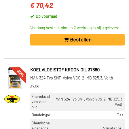
€ 70,42
Op voorraad
Vandaag besteld, binnen 2 werkdagen bij u geleverd.
Bestellen
-39%
KOELVLOEISTOF KROON OIL 37380
MAN 324 Typ SNF, Volvo VCS-2, MB 325.3, Voith
37380
Fabrieksad
MAN 324 Typ SNF, Volvo VCS-2, MB 325.3,
vies voor
Voith
olie
Bundeltype
Fles
Chemische
eigenscha
Silicaten vrij