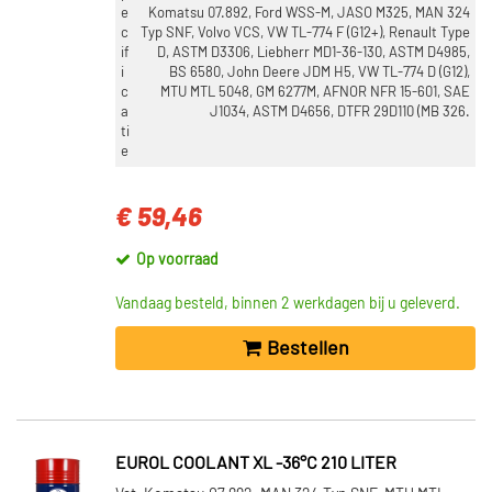
e
Komatsu 07.892, Ford WSS-M, JASO M325, MAN 324
c
Typ SNF, Volvo VCS, VW TL-774 F (G12+), Renault Type
if
D, ASTM D3306, Liebherr MD1-36-130, ASTM D4985,
i
BS 6580, John Deere JDM H5, VW TL-774 D (G12),
c
MTU MTL 5048, GM 6277M, AFNOR NFR 15-601, SAE
a
J1034, ASTM D4656, DTFR 29D110 (MB 326.
ti
e
€ 59,46
Op voorraad
Vandaag besteld, binnen 2 werkdagen bij u geleverd.
Bestellen
EUROL COOLANT XL -36°C 210 LITER