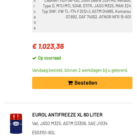
if
Liebherr MD1-36-130, John Deere JDM H5, Renault
i
Type D, MTU MTL 5048, DTFR, JASO M325, MAN 324
c
Typ SNF, VW TL-774 F (G12+), ASTM D4985, Komatsu
a
07.892, DAF 74002, AFNOR NFR 15-601
ti
e
€ 1.023,36
Op voorraad
Vandaag besteld, binnen 2 werkdagen bij u geleverd.
Bestellen
EUROL ANTIFREEZE XL 60 LITER
Vat, JASO M325, ASTM D3306, SAE J1034
E503151-60L