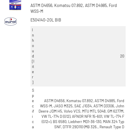
ASTM D4656, Komatsu 07.892, ASTM D4985, Ford
WSS-M
E504140-20L BIB
I
n
h
o
u
d
20
[l
it
e
r
]
S
p
e
ASTM D4656, Komatsu 07.892, ASTM D4985, Ford
c
WSS-M, JASO M325, SAE J1034, ASTM D3306, John
if
Deere JDM H5, Volvo VCS, MTU MTL 5048, GM 6277M,
i
VW TL-774 D (G12), AFNOR NFR 15-601, VW TL-774 F
c
(G12+), BS 6580, Liebherr MD1-36-130, MAN 324 Typ
a
SNF, DTFR 29D110 (MB 326., Renault Type D