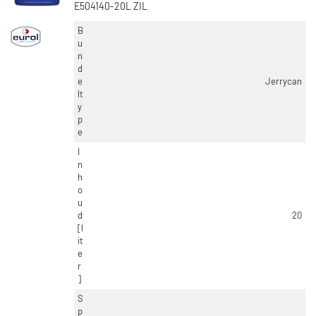
E504140-20L ZIL
B
u
n
d
e
Jerrycan
lt
y
p
e
I
n
h
o
u
d
20
[l
it
e
r
]
S
p