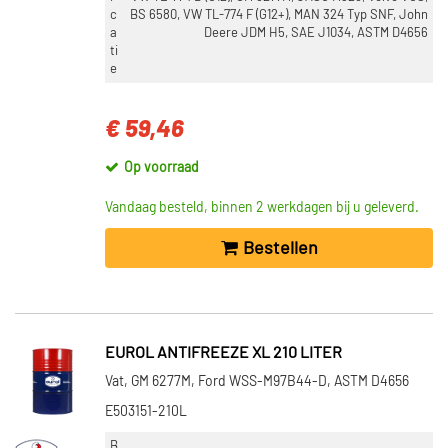
c
BS 6580, VW TL-774 F (G12+), MAN 324 Typ SNF, John
a
Deere JDM H5, SAE J1034, ASTM D4656
ti
e
€ 59,46
Op voorraad
Vandaag besteld, binnen 2 werkdagen bij u geleverd.
Bestellen
EUROL ANTIFREEZE XL 210 LITER
Vat, GM 6277M, Ford WSS-M97B44-D, ASTM D4656
E503151-210L
B