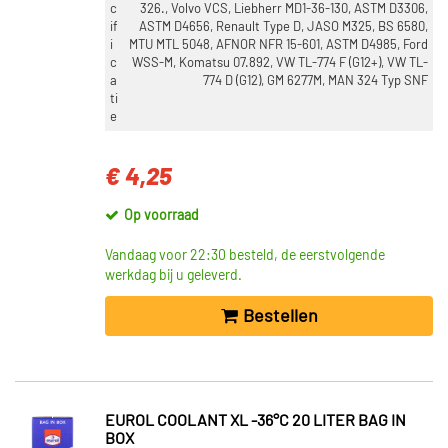
c
326., Volvo VCS, Liebherr MD1-36-130, ASTM D3306,
if
ASTM D4656, Renault Type D, JASO M325, BS 6580,
i
MTU MTL 5048, AFNOR NFR 15-601, ASTM D4985, Ford
c
WSS-M, Komatsu 07.892, VW TL-774 F (G12+), VW TL-
a
774 D (G12), GM 6277M, MAN 324 Typ SNF
ti
e
€ 4,25
Op voorraad
Vandaag voor 22:30 besteld, de eerstvolgende
werkdag bij u geleverd.
Bestellen
EUROL COOLANT XL -36°C 20 LITER BAG IN
BOX