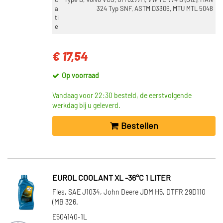
c
Type D, Volvo VCS, GM 6277M, VW TL-774 D (G12), MAN
a
324 Typ SNF, ASTM D3306, MTU MTL 5048
ti
e
€ 17,54
Op voorraad
Vandaag voor 22:30 besteld, de eerstvolgende
werkdag bij u geleverd.
Bestellen
EUROL COOLANT XL -36°C 1 LITER
Fles, SAE J1034, John Deere JDM H5, DTFR 29D110
(MB 326.
E504140-1L