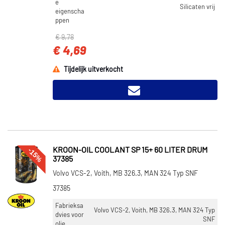
e
Silicaten vrij
eigenscha
ppen
€ 9,78
€ 4,69
Tijdelijk uitverkocht
-15%
KROON-OIL COOLANT SP 15+ 60 LITER DRUM
37385
Volvo VCS-2, Voith, MB 326.3, MAN 324 Typ SNF
37385
Fabrieksa
Volvo VCS-2, Voith, MB 326.3, MAN 324 Typ
dvies voor
SNF
olie