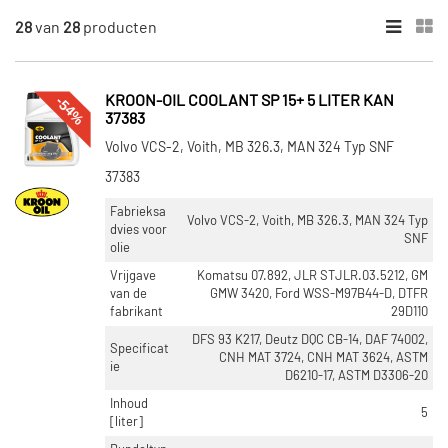
28
van
28
producten
×
ONDERDEELMERK
Kroon Oil (7)
-54%
KROON-OIL COOLANT SP 15+ 5 LITER KAN
37383
Eurol (9)
Volvo VCS-2, Voith, MB 326.3, MAN 324 Typ SNF
Castrol (4)
37383
Vaico (8)
Fabrieksa
Volvo VCS-2, Voith, MB 326.3, MAN 324 Typ
dvies voor
SNF
olie
INHOUD [LITER]
Vrijgave
Komatsu 07.892, JLR STJLR.03.5212, GM
20 (8)
van de
GMW 3420, Ford WSS-M97B44-D, DTFR
5 (4)
fabrikant
29D110
60 (4)
DFS 93 K217, Deutz DQC CB-14, DAF 74002,
Specificat
CNH MAT 3724, CNH MAT 3624, ASTM
1 (3)
ie
D6210-17, ASTM D3306-20
208 (3)
Inhoud
5
[liter]
Toon meer