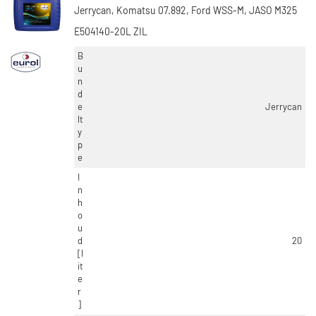
Jerrycan, Komatsu 07.892, Ford WSS-M, JASO M325
E504140-20L ZIL
B
u
n
d
e
Jerrycan
lt
y
p
e
I
n
h
o
u
d
20
[l
it
e
r
]