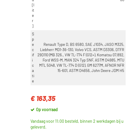
d
60
[l
it
e
r
]
S
p
e
Renault Type D, BS 6580, SAE J1034, JASO M325,
c
Liebherr MD1-36-130, Volvo VCS, ASTM D3306, DTFR
if
29D110 (MB 326., VW TL-774 F (G12+), Komatsu 07.892,
i
Ford WSS-M, MAN 324 Typ SNF, ASTM D4985, MTU
c
MTL 5048, VW TL-774 D (G12), GM 6277M, AFNOR NFR
a
15-601, ASTM D4656, John Deere JDM H5
ti
e
€ 163,35
Op voorraad
Vandaag voor 11:00 besteld, binnen 2 werkdagen bij u
geleverd.