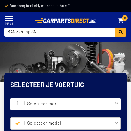
Vandaag besteld,
morgen in huis *
0
SELECTEER JE VOERTUIG
1
Selecteer merk
Selecteer model