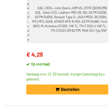
p
e
SAE J1034, John Deere JDM H5, DTFR 29D110 (MB
c
326., Volvo VCS, Liebherr MD1-36-130, ASTM D3306,
if
ASTM D4656, Renault Type D, JASO M325, BS 6580,
i
MTU MTL 5048, AFNOR NFR 15-601, ASTM D4985, Ford
c
WSS-M, Komatsu 07.892, VW TL-774 F (G12+), VW TL-
a
774 D (G12), GM 6277M, MAN 324 Typ SNF
ti
e
€ 4,25
Op voorraad
Vandaag voor 22:30 besteld, morgen (zaterdag) bij u
geleverd.
Bestellen