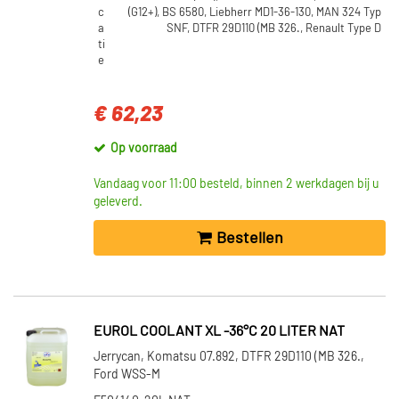
c
(G12+), BS 6580, Liebherr MD1-36-130, MAN 324 Typ
a
SNF, DTFR 29D110 (MB 326., Renault Type D
ti
e
€ 62,23
Op voorraad
Vandaag voor 11:00 besteld, binnen 2 werkdagen bij u
geleverd.
Bestellen
EUROL COOLANT XL -36°C 20 LITER NAT
Jerrycan, Komatsu 07.892, DTFR 29D110 (MB 326.,
Ford WSS-M