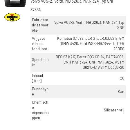
Volvo VCS-2, Voith, MB 326.3, MAN 324 Typ SNF
37384
Fabrieksa
Volvo VCS-2, Voith, MB 326.3, MAN 324 Typ
dvies voor
SNF
olie
Vrijgave
Komatsu 07.892, JLR STJLR.03.5212, GM
van de
GMW 3420, Ford WSS-M97B44-D, DTFR
fabrikant
29D110
DFS 93 K217, Deutz DQC CB-14, DAF 74002,
Specificat
CNH MAT 3724, CNH MAT 3624, ASTM
ie
D6210-17, ASTM D3306-20
Inhoud
20
[liter]
Bundeltyp
Kan
e
Chemisch
e
Silicaten vrij
eigenscha
ppen