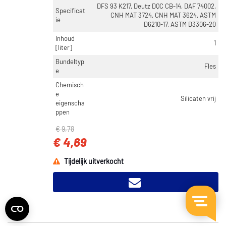
DFS 93 K217, Deutz DQC CB-14, DAF 74002,
Specificat
CNH MAT 3724, CNH MAT 3624, ASTM
ie
D6210-17, ASTM D3306-20
Inhoud
1
[liter]
Bundeltyp
Fles
e
Chemisch
e
Silicaten vrij
eigenscha
ppen
€ 9,78
€ 4,69
Tijdelijk uitverkocht