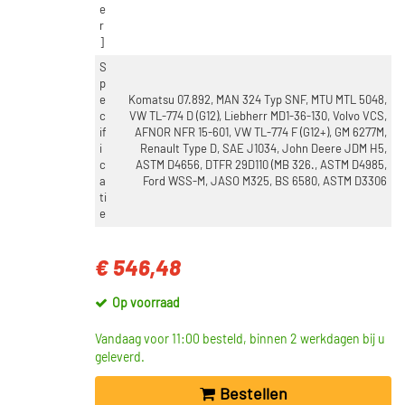
e
r
]
S
p
e
Komatsu 07.892, MAN 324 Typ SNF, MTU MTL 5048,
c
VW TL-774 D (G12), Liebherr MD1-36-130, Volvo VCS,
if
AFNOR NFR 15-601, VW TL-774 F (G12+), GM 6277M,
i
Renault Type D, SAE J1034, John Deere JDM H5,
c
ASTM D4656, DTFR 29D110 (MB 326., ASTM D4985,
a
Ford WSS-M, JASO M325, BS 6580, ASTM D3306
ti
e
€ 546,48
Op voorraad
Vandaag voor 11:00 besteld, binnen 2 werkdagen bij u
geleverd.
Bestellen