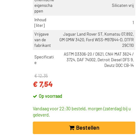
Chemische
eigenscha
Silicaten vrij
ppen
Inhoud
1
[liter]
Vrijgave
Jaguar Land Rover ST, Komatsu 07.892,
van de
GM GMW 3420, Ford WSS-M97B44-D, DTFR
fabrikant
29C110
ASTM D3306-20 / D621, CNH MAT 3624 /
Specificati
3724, DAF 74002, Detroit Diesel DFS 9,
e
Deutz DQC CB-14
€ 12,35
€ 7,54
Op voorraad
Vandaag voor 22:30 besteld, morgen (zaterdag) bij u
geleverd.
Bestellen