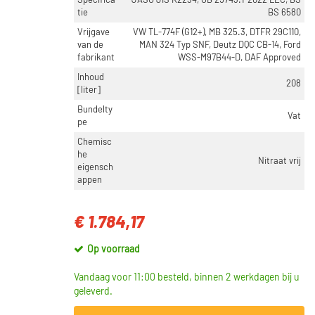
Specifica
JASO JIS K2234, GB 29743.1-2022 LEC, BS
tie
BS 6580
Vrijgave
VW TL-774F (G12+), MB 325.3, DTFR 29C110,
van de
MAN 324 Typ SNF, Deutz DQC CB-14, Ford
fabrikant
WSS-M97B44-D, DAF Approved
Inhoud
208
[liter]
Bundelty
Vat
pe
Chemisc
he
Nitraat vrij
eigensch
appen
€ 1.784,17
Op voorraad
Vandaag voor 11:00 besteld, binnen 2 werkdagen bij u
geleverd.