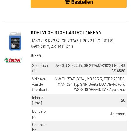
Bestellen
KOELVLOEISTOF CASTROL 15FE44
JASO JIS K2234, GB 29743.1-2022 LEC, BS BS
6580:2010, ASTM D6210
15FE44
Specifica
JASO JIS K2234, GB 29743.1-2022 LEC, BS
tie
BS 6580
Vrijgave
VW TL-774F (G12+), MB 325.3, DTFR 29C110,
van de
MAN 324 Typ SNF, Deutz DQC CB-14, Ford
fabrikant
WSS-M97B44-D, DAF Approved
Inhoud
20
[liter]
Bundelty
Jerrycan
pe
Chemisc
he