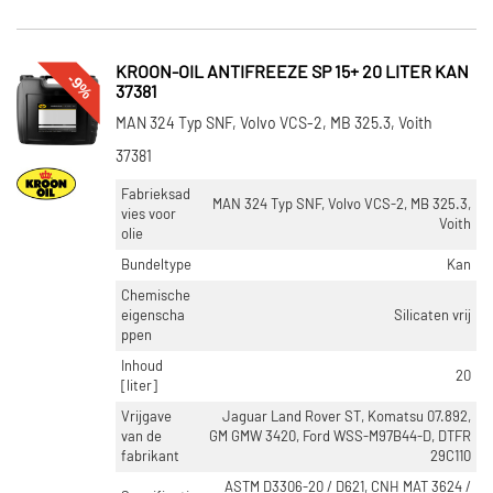
KROON-OIL ANTIFREEZE SP 15+ 20 LITER KAN
-9%
37381
MAN 324 Typ SNF, Volvo VCS-2, MB 325.3, Voith
37381
Fabrieksad
MAN 324 Typ SNF, Volvo VCS-2, MB 325.3,
vies voor
Voith
olie
Bundeltype
Kan
Chemische
eigenscha
Silicaten vrij
ppen
Inhoud
20
[liter]
Vrijgave
Jaguar Land Rover ST, Komatsu 07.892,
van de
GM GMW 3420, Ford WSS-M97B44-D, DTFR
fabrikant
29C110
ASTM D3306-20 / D621, CNH MAT 3624 /