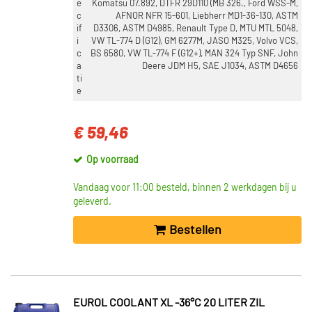
e
Komatsu 07.892, DTFR 29D110 (MB 326., Ford WSS-M,
c
AFNOR NFR 15-601, Liebherr MD1-36-130, ASTM
if
D3306, ASTM D4985, Renault Type D, MTU MTL 5048,
i
VW TL-774 D (G12), GM 6277M, JASO M325, Volvo VCS,
c
BS 6580, VW TL-774 F (G12+), MAN 324 Typ SNF, John
a
Deere JDM H5, SAE J1034, ASTM D4656
ti
e
€ 59,46
Op voorraad
Vandaag voor 11:00 besteld, binnen 2 werkdagen bij u
geleverd.
Bestellen
EUROL COOLANT XL -36°C 20 LITER ZIL