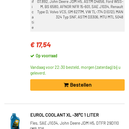
if
07.892, John Deere JDM H5, ASTM D4656, Ford WSS-
i
M, BS 6580, AFNOR NFR 15-601, SAE J1034, Renault
c
Type D, Volvo VCS, GM 6277M, VW TL-774 D (G12), MAN
a
324 Typ SNF, ASTM D3306, MTU MTL 5048
ti
e
€ 17,54
Op voorraad
Vandaag voor 22:30 besteld, morgen (zaterdag) bij u
geleverd.
Bestellen
EUROL COOLANT XL -36°C 1 LITER
Fles, SAE J1034, John Deere JDM H5, DTFR 29D110