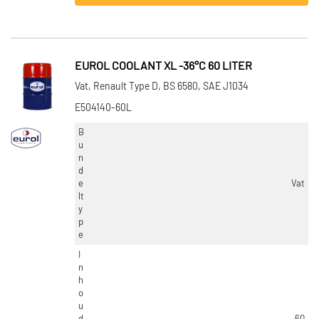
EUROL COOLANT XL -36°C 60 LITER
Vat, Renault Type D, BS 6580, SAE J1034
E504140-60L
B
u
n
d
e
Vat
lt
y
p
e
I
n
h
o
u