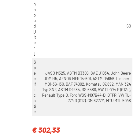
n
h
o
u
d
60
[l
it
e
r
]
S
p
e
JASO M325, ASTM D3306, SAE J1034, John Deere
c
JDM H5, AFNOR NFR 15-601, ASTM D4656, Liebherr
if
MD1-36-130, DAF 74002, Komatsu 07.892, MAN 324
i
Typ SNF, ASTM D4985, BS 6580, VW TL-774 F (G12+),
c
Renault Type D, Ford WSS-M97B44-D, DTFR, VW TL-
a
774 D (G12), GM 6277M, MTU MTL 5048
ti
e
€ 302,33