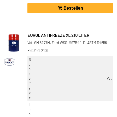
Bestellen
EUROL ANTIFREEZE XL 210 LITER
Vat, GM 6277M, Ford WSS-M97B44-D, ASTM D4656
E503151-210L
B
u
n
d
e
Vat
lt
y
p
e
I
n
h