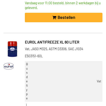
Vandaag voor 11:00 besteld, binnen 2 werkdagen bij u
geleverd.
Bestellen
EUROL ANTIFREEZE XL 60 LITER
Vat, JASO M325, ASTM D3306, SAE J1034
E503151-60L
B
u
n
d
e
Vat
lt
y
p
e
I