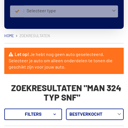
Selecteer type
HOME
ZOEKRESULTATEN
Let op!
Je hebt nog geen auto geselecteerd.
Selecteer je auto om alleen onderdelen te tonen die
geschikt zijn voor jouw auto.
ZOEKRESULTATEN "MAN 324
TYP SNF"
FILTERS
28
Resultaten