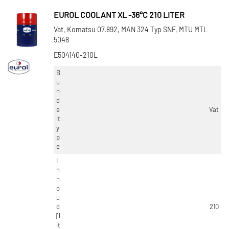
EUROL COOLANT XL -36°C 210 LITER
Vat, Komatsu 07.892, MAN 324 Typ SNF, MTU MTL
5048
E504140-210L
B
u
n
d
e
Vat
lt
y
p
e
I
n
h
o
u
d
210
[l
it