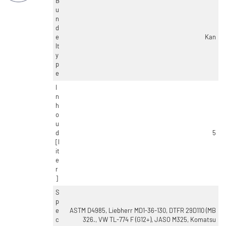
B
u
n
d
e
Kan
lt
y
p
e
I
n
h
o
u
d
5
[l
it
e
r
]
S
p
e
ASTM D4985, Liebherr MD1-36-130, DTFR 29D110 (MB
c
326., VW TL-774 F (G12+), JASO M325, Komatsu