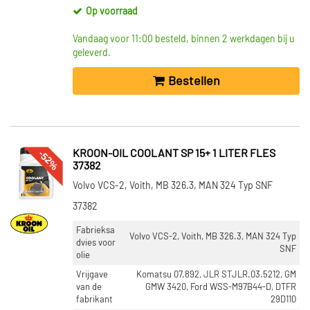
Op voorraad
Vandaag voor 11:00 besteld, binnen 2 werkdagen bij u
geleverd.
Bestellen
-52%
KROON-OIL COOLANT SP 15+ 1 LITER FLES
37382
Volvo VCS-2, Voith, MB 326.3, MAN 324 Typ SNF
37382
Fabrieksa
Volvo VCS-2, Voith, MB 326.3, MAN 324 Typ
dvies voor
SNF
olie
Vrijgave
Komatsu 07.892, JLR STJLR.03.5212, GM
van de
GMW 3420, Ford WSS-M97B44-D, DTFR
fabrikant
29D110