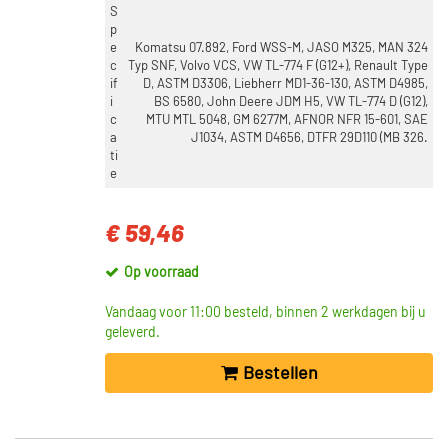
S
p
e
Komatsu 07.892, Ford WSS-M, JASO M325, MAN 324
c
Typ SNF, Volvo VCS, VW TL-774 F (G12+), Renault Type
if
D, ASTM D3306, Liebherr MD1-36-130, ASTM D4985,
i
BS 6580, John Deere JDM H5, VW TL-774 D (G12),
c
MTU MTL 5048, GM 6277M, AFNOR NFR 15-601, SAE
a
J1034, ASTM D4656, DTFR 29D110 (MB 326.
ti
e
€ 59,46
Op voorraad
Vandaag voor 11:00 besteld, binnen 2 werkdagen bij u
geleverd.
Bestellen