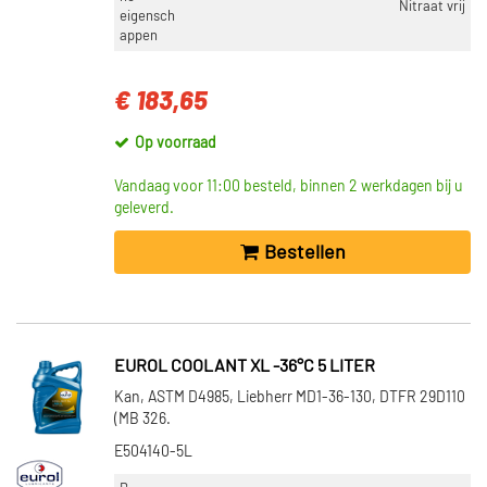
Nitraat vrij
eigensch
appen
€ 183,65
Op voorraad
Vandaag voor 11:00 besteld, binnen 2 werkdagen bij u
geleverd.
Bestellen
EUROL COOLANT XL -36°C 5 LITER
Kan, ASTM D4985, Liebherr MD1-36-130, DTFR 29D110
(MB 326.
E504140-5L