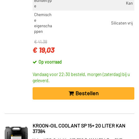
Bundeltyp
Kan
e
VOORRAAD
Chemisch
Op voorraad (15)
e
Silicaten vrij
Niet op voorraad (13)
eigenscha
ppen
€ 41,38
€ 19,03
Op voorraad
Vandaag voor 22:30 besteld, morgen (zaterdag) bij u
geleverd.
Bestellen
KROON-OIL COOLANT SP 15+ 20 LITER KAN
37384