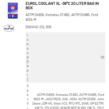
EUROL COOLANT XL -36°C 20 LITER BAG IN
BOX
ASTM D4656, Komatsu 07.892, ASTM D4985, Ford
WSS-M
E504140-20L BIB
I
n
h
o
u
d
20
[l
it
e
r
]
S
p
e
ASTM D4656, Komatsu 07.892, ASTM D4985, Ford
c
WSS-M, JASO M325, SAE J1034, ASTM D3306, John
if
Deere JDM H5, Volvo VCS, MTU MTL 5048, GM 6277M,
i
VW TL-774 D (G12), AFNOR NFR 15-601, VW TL-774 F