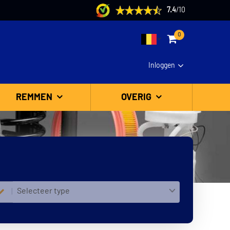
7.4
/
10
0
Inloggen
REMMEN
OVERIG
Selecteer type