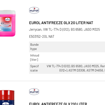
EUROL ANTIFREEZE GLX 20 LITER NAT
Jerrycan, VW TL-774 D (G12), BS 6580, JASO M325
E503152-20L NAT
Bunde
ltype
Inhoud
[liter]
Specif
VW TL-774 D (G12), BS 6580, JASO M325, Ren
icatie
(G12+), ASTM D3306, ASTM D4656,
EUROL ANTIFREEZE GLX 210 LITER