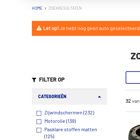
HOME
ZOEKRESULTATEN
Let op!
Je hebt nog geen auto geselecteerd. 
Z
FILTER OP
CATEGORIEËN
32
va
Zijwindschermen (232)
Motorolie (139)
Pasklare stoffen matten
(125)