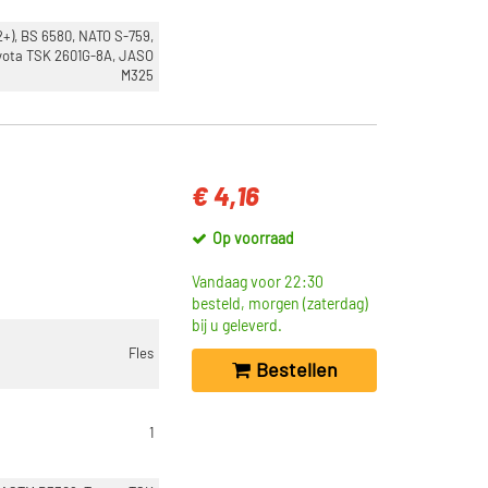
2+), BS 6580, NATO S-759,
yota TSK 2601G-8A, JASO
M325
€ 4,16
Op voorraad
Vandaag voor 22:30
besteld, morgen (zaterdag)
bij u geleverd.
Fles
Bestellen
1