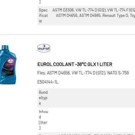
]
Spec
ASTM D3306, VW TL-774 D (G12), VW TL-774 F (G1
ificat
ASTM D4656, ASTM D4985, Renault Type D, To
ie
EUROL COOLANT -36°C GLX 1 LITER
Fles, ASTM D4656, VW TL-774 D (G12), NATO S-759
E504144-1L
Bund
eltyp
e
Inhou
d
[liter
]