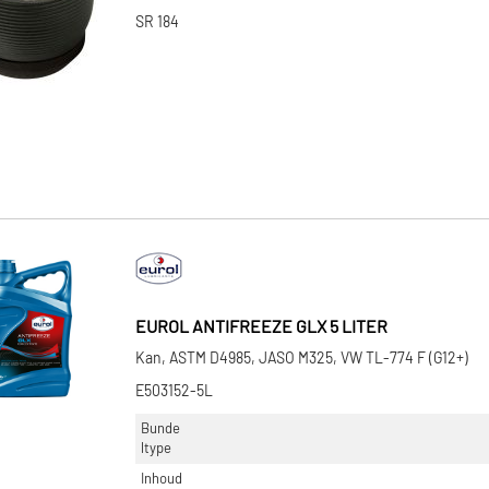
SR 184
EUROL ANTIFREEZE GLX 5 LITER
Kan, ASTM D4985, JASO M325, VW TL-774 F (G12+)
E503152-5L
Bunde
ltype
Inhoud