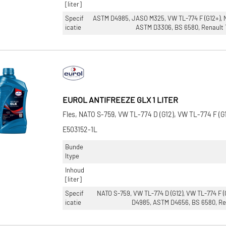
[liter]
Specif
ASTM D4985, JASO M325, VW TL-774 F (G12+), 
icatie
ASTM D3306, BS 6580, Renault T
EUROL ANTIFREEZE GLX 1 LITER
Fles, NATO S-759, VW TL-774 D (G12), VW TL-774 F (G
E503152-1L
Bunde
ltype
Inhoud
[liter]
Specif
NATO S-759, VW TL-774 D (G12), VW TL-774 F 
icatie
D4985, ASTM D4656, BS 6580, Re