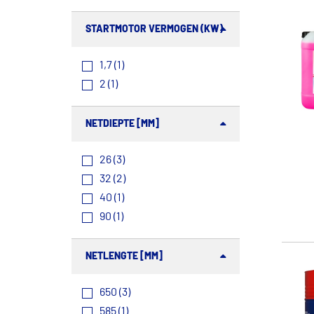
STARTMOTOR VERMOGEN (KW)
1,7 (1)
2 (1)
NETDIEPTE [MM]
26 (3)
32 (2)
40 (1)
90 (1)
NETLENGTE [MM]
650 (3)
585 (1)