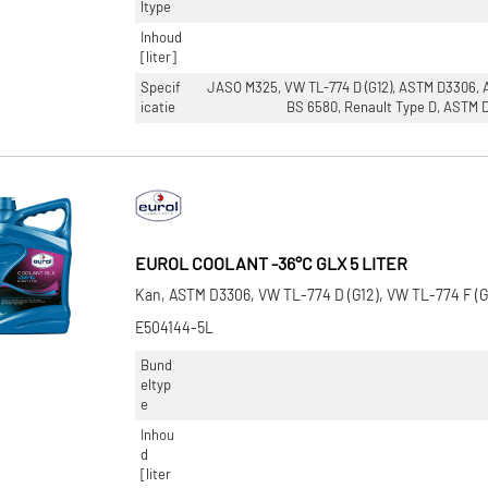
ltype
Inhoud
[liter]
Specif
JASO M325, VW TL-774 D (G12), ASTM D3306, 
icatie
BS 6580, Renault Type D, ASTM D
EUROL COOLANT -36°C GLX 5 LITER
Kan, ASTM D3306, VW TL-774 D (G12), VW TL-774 F (G
E504144-5L
Bund
eltyp
e
Inhou
d
[liter