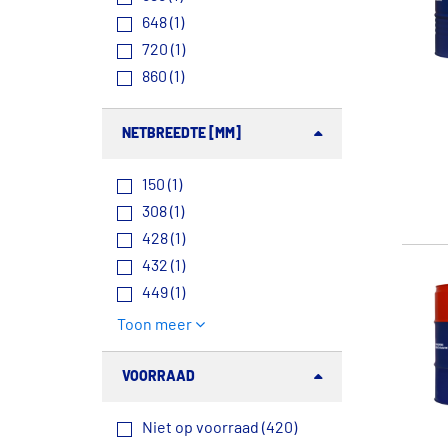
648 (1)
720 (1)
860 (1)
NETBREEDTE [MM]
150 (1)
308 (1)
428 (1)
432 (1)
449 (1)
Toon meer
VOORRAAD
Niet op voorraad (420)