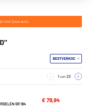
jn voor jouw auto.
D"
1
van
23
€ 79,94
RDELEN SR 184