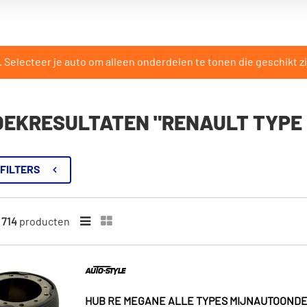
Selecteer je auto om alleen onderdelen te tonen die geschikt zi
OEKRESULTATEN "RENAULT TYPE 
FILTERS
n
714
producten
HUB RE MEGANE ALLE TYPES MIJNAUTOONDE