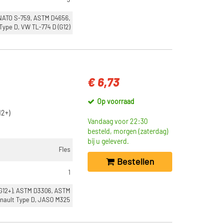
5
NATO S-759, ASTM D4656,
ype D, VW TL-774 D (G12)
€ 6,73
Op voorraad
12+)
Vandaag voor 22:30
besteld, morgen (zaterdag)
bij u geleverd.
Fles
Bestellen
1
(G12+), ASTM D3306, ASTM
nault Type D, JASO M325