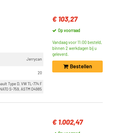
€ 103,27
Op voorraad
Vandaag voor 11:00 besteld,
binnen 2 werkdagen bij u
geleverd.
Jerrycan
Bestellen
20
ault Type D, VW TL-774 F
 NATO S-759, ASTM D4985
€ 1.002,47