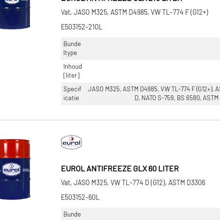
Vat, JASO M325, ASTM D4985, VW TL-774 F (G12+)
E503152-210L
Bunde
ltype
Inhoud
[liter]
Specif
JASO M325, ASTM D4985, VW TL-774 F (G12+), 
icatie
D, NATO S-759, BS 6580, ASTM 
EUROL ANTIFREEZE GLX 60 LITER
Vat, JASO M325, VW TL-774 D (G12), ASTM D3306
E503152-60L
Bunde