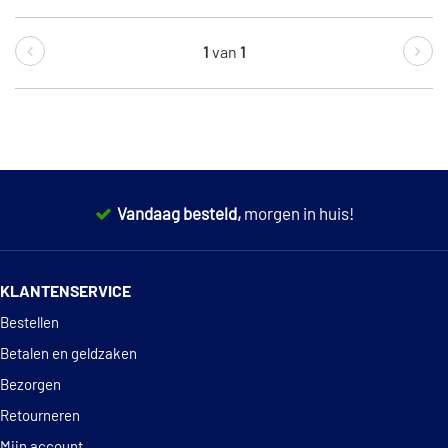
1
van
1
Vandaag besteld,
morgen in huis!
14 dagen
100% retourgarantie
KLANTENSERVICE
Deskundig
advies
Bestellen
Betalen en geldzaken
Bezorgen
Retourneren
Mijn account