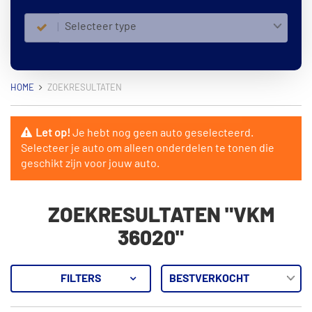
Selecteer type
HOME
ZOEKRESULTATEN
Let op!
Je hebt nog geen auto geselecteerd.
Selecteer je auto om alleen onderdelen te tonen die
geschikt zijn voor jouw auto.
ZOEKRESULTATEN "VKM
36020"
FILTERS
19
Resultaten