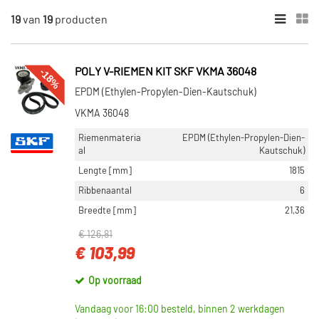
19
van
19
producten
×
CATEGORIEËN
Poly V-riemen kit (14)
-18%
POLY V-RIEMEN KIT SKF VKMA 36048
Spanner poly V-riem (3)
EPDM (Ethylen-Propylen-Dien-Kautschuk)
Spanrol (poly) V-riem (2)
VKMA 36048
Riemenmateria
EPDM (Ethylen-Propylen-Dien-
ONDERDEELMERK
al
Kautschuk)
Gates (3)
Lengte [mm]
1815
INA (4)
Ribbenaantal
6
Breedte [mm]
21,36
SKF (4)
€ 126,81
Febi Bilstein (1)
€ 103,99
SNR (1)
Op voorraad
Toon meer
Vandaag voor 16:00 besteld, binnen 2 werkdagen