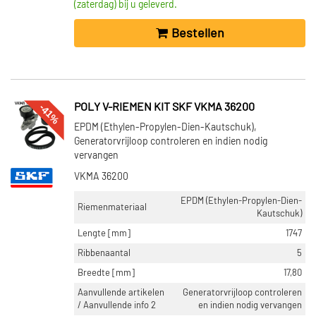
(zaterdag) bij u geleverd.
VOORRAAD
Op voorraad (10)
Bestellen
Niet op voorraad (9)
-41%
POLY V-RIEMEN KIT SKF VKMA 36200
EPDM (Ethylen-Propylen-Dien-Kautschuk),
Generatorvrijloop controleren en indien nodig
vervangen
VKMA 36200
EPDM (Ethylen-Propylen-Dien-
Riemenmateriaal
Kautschuk)
Lengte [mm]
1747
Ribbenaantal
5
Breedte [mm]
17,80
Aanvullende artikelen
Generatorvrijloop controleren
/ Aanvullende info 2
en indien nodig vervangen