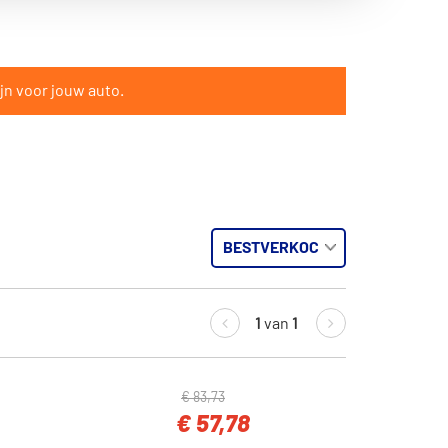
jn voor jouw auto.
1
van
1
€ 83,73
€ 57,78