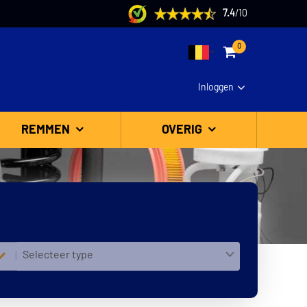
7.4
/
10
0
Inloggen
REMMEN
OVERIG
Selecteer type