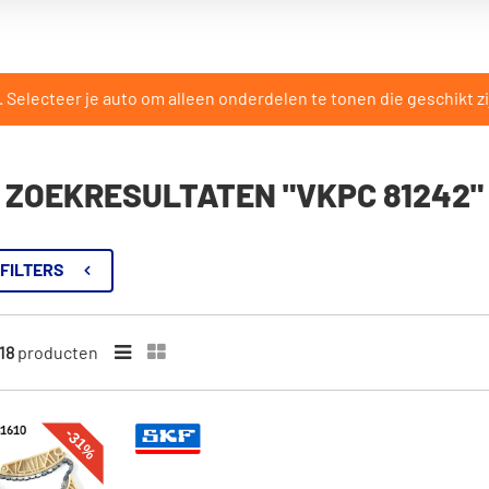
Selecteer je auto om alleen onderdelen te tonen die geschikt zi
ZOEKRESULTATEN "VKPC 81242"
FILTERS
18
producten
-31%