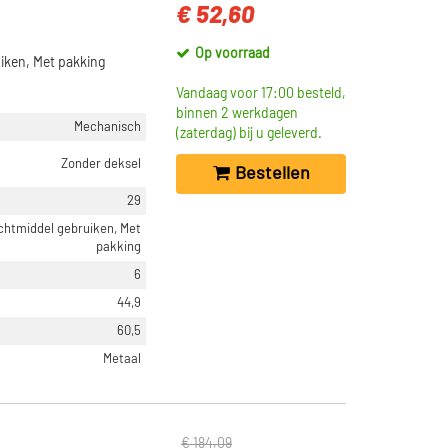
€ 52,60
Op voorraad
iken, Met pakking
Vandaag voor 17:00 besteld,
binnen 2 werkdagen
Mechanisch
(zaterdag) bij u geleverd.
Zonder deksel
Bestellen
29
chtmiddel gebruiken, Met
pakking
6
44,9
60,5
Metaal
€ 184,09