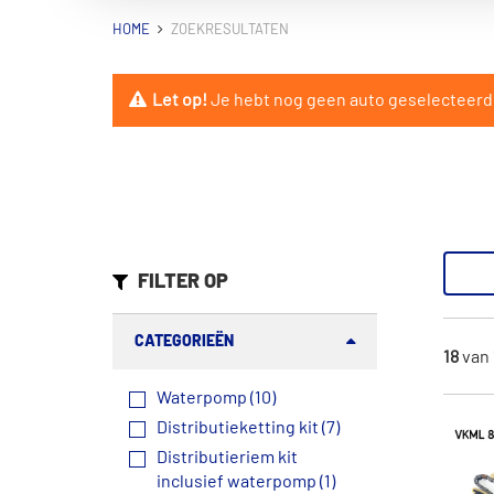
HOME
ZOEKRESULTATEN
Let op!
Je hebt nog geen auto geselecteerd. 
FILTER OP
CATEGORIEËN
18
van
Waterpomp (10)
Distributieketting kit (7)
Distributieriem kit
inclusief waterpomp (1)