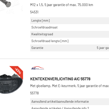
M12 x 1,5, 5 jaar garantie of max. 75.000 km
54531
Lengte [mm]
Schroefdraadmaat
Kwaliteitsgraad
Schroefdraad lengte [mm]
Garantie
5 jaar g
-43%
KENTEKENVERLICHTING AIC 55778
Met gloeilamp, Met E-keurmerk, 5 jaar garantie of ma
55778
Aanvullend artikel/aanvullende informatie
Aanvullende artikelen / Aanvullende info 2