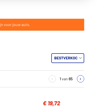
jn voor jouw auto.
1
van
65
€ 19,72