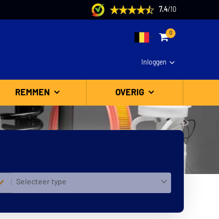
7.4
/
10
0
Inloggen
REMMEN
OVERIG
Selecteer type