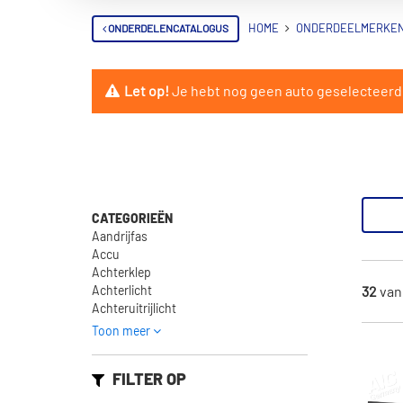
ONDERDELENCATALOGUS
HOME
ONDERDEELMERKE
Let op!
Je hebt nog geen auto geselecteerd. 
CATEGORIEËN
Aandrijfas
Accu
Achterklep
Achterlicht
32
va
Achteruitrijlicht
Toon meer
FILTER OP