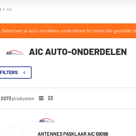
N
AIC
Selecteer je auto om alleen onderdelen te tonen die geschikt zi
AIC AUTO-ONDERDELEN
FILTERS
n
2073
producten
ANTENNES PASKLAAR AIC 59096