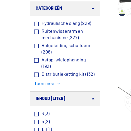
CATEGORIEËN
Hydraulische slang (229)
Ruitenwisserarm en
mechanisme (227)
Rolgeleiding schuifdeur
(206)
Astap, wielophanging
(192)
Distributieketting kit (132)
Toon meer
INHOUD [LITER]
3 (3)
5 (2)
1,6 (1)