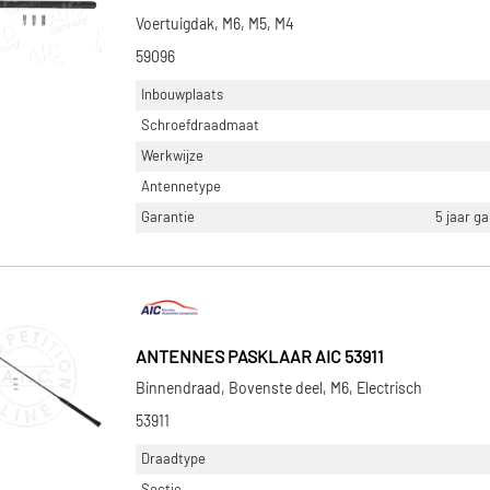
Voertuigdak, M6, M5, M4
59096
Inbouwplaats
Schroefdraadmaat
Werkwijze
Antennetype
Garantie
5 jaar g
ANTENNES PASKLAAR AIC 53911
Binnendraad, Bovenste deel, M6, Electrisch
53911
Draadtype
Sectie