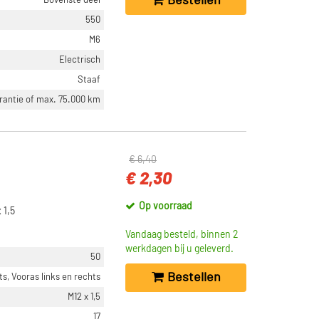
Bestellen
550
M6
Electrisch
Staaf
arantie of max. 75.000 km
€ 6,40
€ 2,30
Op voorraad
 1,5
Vandaag besteld, binnen 2
werkdagen bij u geleverd.
50
Bestellen
ts, Vooras links en rechts
M12 x 1,5
17