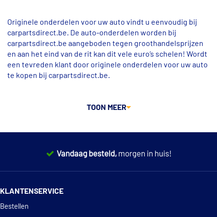
Originele onderdelen voor uw auto vindt u eenvoudig bij
carpartsdirect.be. De auto-onderdelen worden bij
carpartsdirect.be aangeboden tegen groothandelsprijzen
en aan het eind van de rit kan dit vele euro’s schelen! Wordt
een tevreden klant door originele onderdelen voor uw auto
te kopen bij carpartsdirect.be.
Bestel uw auto onderdelen online tot 70% goedkoper
HET BREEDSTE ASSORTIMENT
TOON
MEER
Carpartsdirect.be biedt een breed assortiment aan
onderdelen voor alle automerken! U kunt hier onderdelen
vinden voor onder andere
uitlaten
,
remblokken
,
Vandaag besteld,
morgen in huis!
schokdempers
,
ruitenwissers
,
distributiesets
,
remschijven
en veel meer voor uw auto.
14 dagen
100% retourgarantie
ZOEK ONDERDELEN MET UW KENTEKEN
KLANTENSERVICE
De benodigde onderdelen voor uw auto vindt u snel en
Deskundig
advies
Bestellen
eenvoudig via de kenteken zoekfunctie. Bij