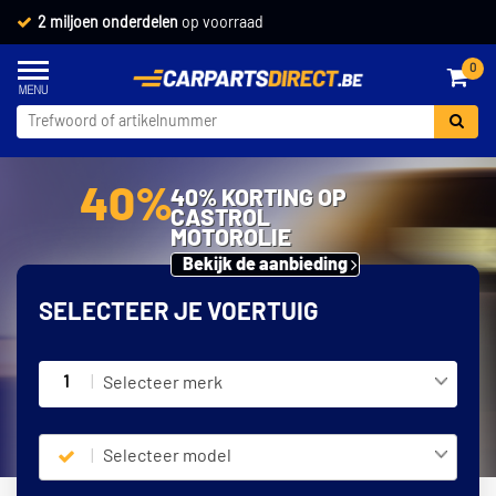
2 miljoen onderdelen
op voorraad
0
40%
40% KORTING OP
CASTROL
MOTOROLIE
Bekijk de aanbieding
SELECTEER JE VOERTUIG
1
Selecteer merk
Selecteer model