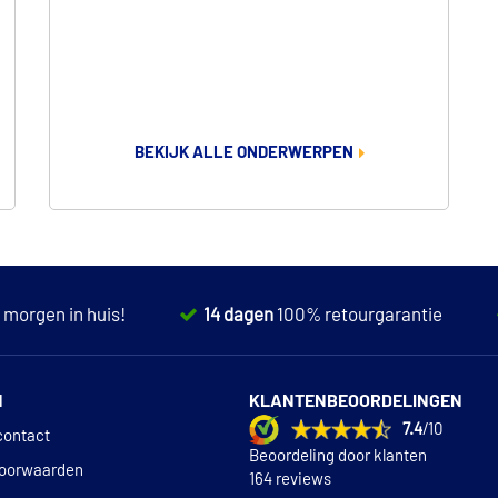
BEKIJK ALLE ONDERWERPEN
,
morgen in huis!
14 dagen
100% retourgarantie
N
KLANTENBEOORDELINGEN
7.4
/10
contact
Beoordeling door klanten
oorwaarden
164 reviews