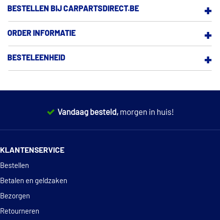
BESTELLEN BIJ CARPARTSDIRECT.BE
BESTELLEN
ORDER INFORMATIE
BETALEN EN GELDZAKEN
BESTELEENHEID
PRODUCT EN PRIJS
GARANTIE EN DEFECTEN
Vandaag besteld,
morgen in huis!
RETOURNEREN
14 dagen
100% retourgarantie
STATIEGELD
KLANTENSERVICE
Deskundig
advies
SERVICE EN CONTACT
Bestellen
Betalen en geldzaken
OVER ONS
Bezorgen
Retourneren