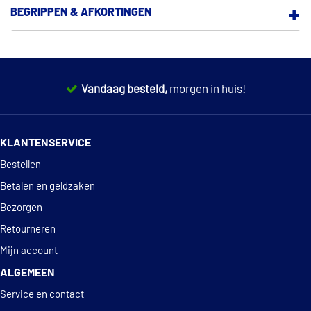
BEGRIPPEN & AFKORTINGEN
BESTELLEN
BETALEN EN GELDZAKEN
Vandaag besteld,
morgen in huis!
PRODUCT EN PRIJS
14 dagen
100% retourgarantie
GARANTIE EN DEFECTEN
KLANTENSERVICE
Deskundig
advies
RETOURNEREN
Bestellen
Betalen en geldzaken
STATIEGELD
Bezorgen
SERVICE EN CONTACT
Retourneren
Mijn account
OVER ONS
ALGEMEEN
Service en contact