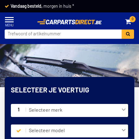
Vandaag besteld,
morgen in huis *
0
SELECTEER JE VOERTUIG
1
Selecteer merk
Selecteer model