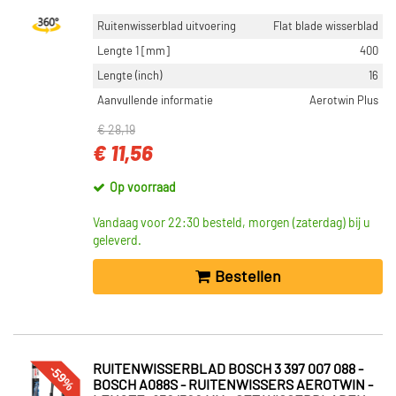
Ruitenwisserblad uitvoering
Flat blade wisserblad
Lengte 1 [mm]
400
Lengte (inch)
16
Aanvullende informatie
Aerotwin Plus
€ 28,19
€ 11,56
Op voorraad
Vandaag voor 22:30 besteld, morgen (zaterdag) bij u
geleverd.
Bestellen
-59%
RUITENWISSERBLAD BOSCH 3 397 007 088 -
BOSCH A088S - RUITENWISSERS AEROTWIN -