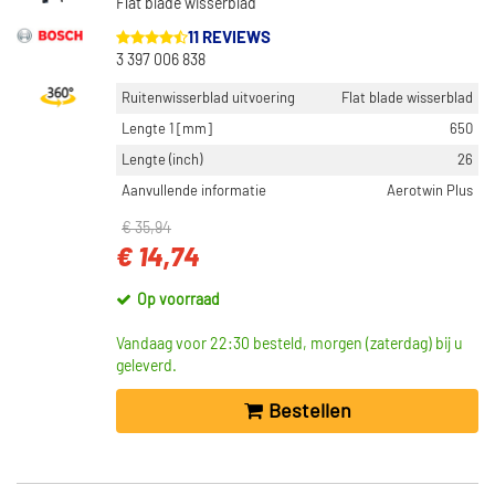
Flat blade wisserblad
SWF (667)
11 REVIEWS
Toon meer
3 397 006 838
Ruitenwisserblad uitvoering
Flat blade wisserblad
CATEGORIEËN
Lengte 1 [mm]
650
Ruitenwisserblad (3495)
Lengte (inch)
26
Ruitenwissers styling (14)
Aanvullende informatie
Aerotwin Plus
Ruitenwisseraandrukkers (2)
€ 35,94
€ 14,74
INBOUWPLAATS
Voor (1140)
Op voorraad
Achter (349)
Vandaag voor 22:30 besteld, morgen (zaterdag) bij u
Aan beide zijden (29)
geleverd.
Aan de bestuurderszijde (7)
Bestellen
Inbouw aan zijkant (4)
Toon meer