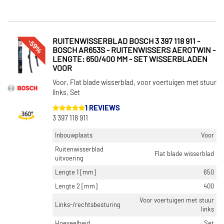
-59%
RUITENWISSERBLAD BOSCH 3 397 118 911 -
BOSCH AR653S - RUITENWISSERS AEROTWIN -
LENGTE: 650/400 MM - SET WISSERBLADEN
VOOR
Voor, Flat blade wisserblad, voor voertuigen met stuur
links, Set
1 REVIEWS
3 397 118 911
Inbouwplaats
Voor
Ruitenwisserblad
Flat blade wisserblad
uitvoering
Lengte 1 [mm]
650
Lengte 2 [mm]
400
Voor voertuigen met stuur
Links-/rechtsbesturing
links
Hoeveelheid
Set