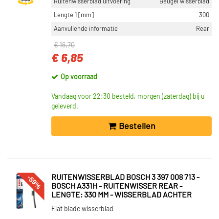
Ruitenwisserblad uitvoering
Beugel wisserblad
Lengte 1 [mm]
300
Aanvullende informatie
Rear
€ 16,70
€ 6,85
Op voorraad
Vandaag voor 22:30 besteld, morgen (zaterdag) bij u
geleverd.
Bestellen
-59%
RUITENWISSERBLAD BOSCH 3 397 008 713 -
BOSCH A331H - RUITENWISSER REAR -
LENGTE: 330 MM - WISSERBLAD ACHTER
Flat blade wisserblad