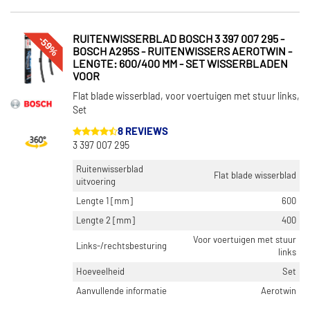
-59%
RUITENWISSERBLAD BOSCH 3 397 007 295 -
BOSCH A295S - RUITENWISSERS AEROTWIN -
LENGTE: 600/400 MM - SET WISSERBLADEN
VOOR
Flat blade wisserblad, voor voertuigen met stuur links,
Set
8 REVIEWS
3 397 007 295
Ruitenwisserblad
Flat blade wisserblad
uitvoering
Lengte 1 [mm]
600
Lengte 2 [mm]
400
Voor voertuigen met stuur
Links-/rechtsbesturing
links
Hoeveelheid
Set
Aanvullende informatie
Aerotwin