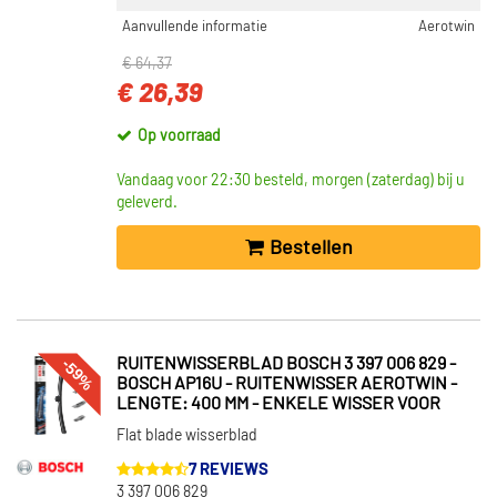
Aanvullende informatie
Aerotwin
€ 64,37
€ 26,39
Op voorraad
Vandaag voor 22:30 besteld, morgen (zaterdag) bij u
geleverd.
Bestellen
-59%
RUITENWISSERBLAD BOSCH 3 397 006 829 -
BOSCH AP16U - RUITENWISSER AEROTWIN -
LENGTE: 400 MM - ENKELE WISSER VOOR
Flat blade wisserblad
7 REVIEWS
3 397 006 829