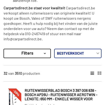
aanzienlijk toe.
Carpartsdirect.be staat voor kwaliteit
Carpartsdirect.be
verkoopt alleen ruitenwissers van originele kwaliteit! U
koopt uw Bosch, Valeo of SWF ruitenwissers nergens
goedkoper. Heeft u hulp nodig bij het vinden van de juiste
onderdelen voor uw auto? Neem dan contact op met de
helpdesk via 010-2467419 of stuur een mail naar
info@carpartsdirect.be.
Filters
3510
Resultaten
×
MERKEN
32
van
3510
producten
Bosch (539)
Valeo (586)
-59%
RUITENWISSERBLAD BOSCH 3 397 006 838 -
Maxgear (465)
BOSCH AP26U - RUITENWISSER AEROTWIN -
LENGTE: 650 MM - ENKELE WISSER VOOR
Denso (378)