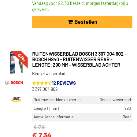
Vandaag voor 22:30 besteld, morgen (zaterdag) bij u
geleverd.
Bestellen
-59%
RUITENWISSERBLAD BOSCH 3 397 004 802 -
BOSCH H840 - RUITENWISSER REAR -
LENGTE: 290 MM - WISSERBLAD ACHTER
Beugel wisserblad
12 REVIEWS
3 397 004 802
Ruitenwisserblad uitvoering
Beugel wisserblad
Lengte 1 [mm]
290
Aanvullende informatie
Rear
€ 17,91
€ 7,34