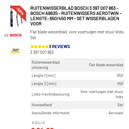
LENGTE [MM]
-59%
RUITENWISSERBLAD BOSCH 3 397 007 863 -
275 (1)
BOSCH A863S - RUITENWISSERS AEROTWIN -
LENGTE: 650/450 MM - SET WISSERBLADEN
300 (1)
VOOR
350 (1)
Flat blade wisserblad, voor voertuigen met stuur links,
400 (1)
Set
3 REVIEWS
VOORRAAD
3 397 007 863
Op voorraad (2197)
Ruitenwisserblad
Flat blade wisserblad
Niet op voorraad (1313)
uitvoering
Lengte 1 [mm]
650
Lengte 2 [mm]
450
Voor voertuigen met stuur
Links-/rechtsbesturing
links
Hoeveelheid
Set
Aanvullende informatie
Aerotwin
€ 60,49