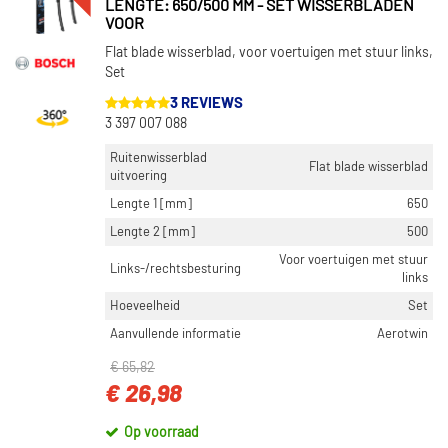
LENGTE: 650/500 MM - SET WISSERBLADEN
VOOR
Flat blade wisserblad, voor voertuigen met stuur links,
Set
3 REVIEWS
3 397 007 088
Ruitenwisserblad
Flat blade wisserblad
uitvoering
Lengte 1 [mm]
650
Lengte 2 [mm]
500
Voor voertuigen met stuur
Links-/rechtsbesturing
links
Hoeveelheid
Set
Aanvullende informatie
Aerotwin
€ 65,82
€ 26,98
Op voorraad