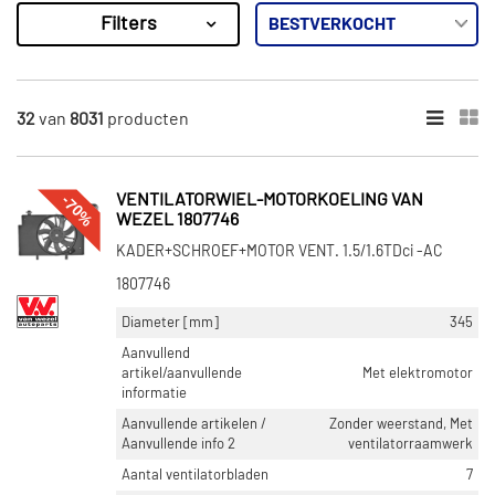
Filters
8031
Resultaten
×
MERKEN
32
van
8031
producten
Van Wezel (306)
Diederichs (131)
-70%
VENTILATORWIEL-MOTORKOELING VAN
Vemo (690)
WEZEL 1807746
Nissens (522)
KADER+SCHROEF+MOTOR VENT. 1.5/1.6TDci -AC
Ava Cooling (748)
1807746
Diameter [mm]
345
Toon meer
Aanvullend
artikel/aanvullende
Met elektromotor
CATEGORIEËN
informatie
Ventilatorwiel-motorkoeling (7927)
Aanvullende artikelen /
Zonder weerstand, Met
Ventilator aircocondensor (332)
Aanvullende info 2
ventilatorraamwerk
Ventilatormotor (93)
Aantal ventilatorbladen
7