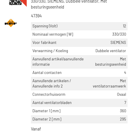
330/330, SIEMENS, Dubbele ventilator, Met
besturingseenheid
47394
Spanning (Volt)
12
Nominaal vermogen [W]
330/330
Voor fabrikant
SIEMENS
Verwarming / Koeling
Dubbele ventilator
Aanvullend artikel/aanvullende
Met
informatie
besturingseenheid
Aantal contacten
4
Aanvullende artikelen /
Met
Aanvullende info 2
ventilatorraamwerk
Connectorhuisvorm
Ovaal
Aantal ventilatorbladen
7
Diameter 1 [mm]
360
Diameter 2 [mm]
295
Vanaf