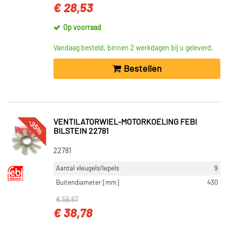
€ 28,53
Op voorraad
Vandaag besteld, binnen 2 werkdagen bij u geleverd.
Bestellen
-35%
VENTILATORWIEL-MOTORKOELING FEBI
BILSTEIN 22781
22781
Aantal vleugels/lepels
9
Buitendiameter [mm]
430
€ 59,67
€ 38,78