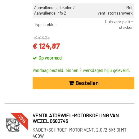
Aanvullende artikelen /
Met
Aanvullende info 2
ventilatorraamwerk
Huls voor platte
Type stekker
stekker
€ 416,23
€ 124,87
Op voorraad
Vandaag besteld, binnen 2 werkdagen bij u geleverd.
Bestellen
-70%
VENTILATORWIEL-MOTORKOELING VAN
WEZEL 0680746
KADER+SCHROEF+MOTOR VENT. 2.0i/2.5i/3.0i MT
400W