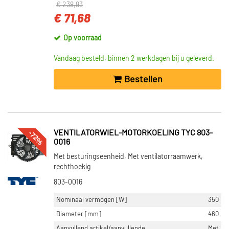
€ 238,93
€ 71,68
Op voorraad
Vandaag besteld, binnen 2 werkdagen bij u geleverd.
Bestellen
-72%
VENTILATORWIEL-MOTORKOELING TYC 803-
0016
Met besturingseenheid, Met ventilatorraamwerk,
rechthoekig
803-0016
Nominaal vermogen [W]
350
Diameter [mm]
460
Aanvullend artikel/aanvullende
Met