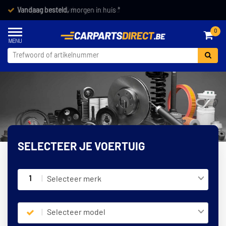
Vandaag besteld,
morgen in huis *
0
SELECTEER JE VOERTUIG
1
Selecteer merk
Selecteer model