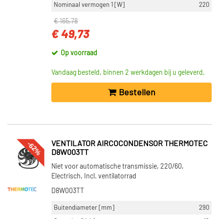
Motorverwarming (10)
Nominaal vermogen 1 [W]
220
Ventilatormotor regelaar (1)
€ 165,78
€ 49,73
Toon meer
Op voorraad
VOORRAAD
Niet op voorraad (5375)
Vandaag besteld, binnen 2 werkdagen bij u geleverd.
Op voorraad (2656)
Bestellen
-62%
VENTILATOR AIRCOCONDENSOR THERMOTEC
D8W003TT
Niet voor automatische transmissie, 220/60,
Electrisch, Incl. ventilatorrad
D8W003TT
Buitendiameter [mm]
290