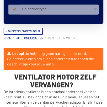
Selecteer type
ONDERDELENCATALOGUS
HOME
AUTO ONDERDELEN
VENTILATOR MOTOR
Let op!
Je hebt nog geen auto geselecteerd.
Selecteer je auto om alleen onderdelen te tonen die
geschikt zijn voor jouw auto.
VENTILATOR MOTOR ZELF
VERVANGEN?
De interieurventilator is een cruciaal onderdeel van het
koelcircuit. Hij bevindt zich in de HVAC module tussen het
interieurfilter en de verdamper/kachelradiator. Er zijn twee