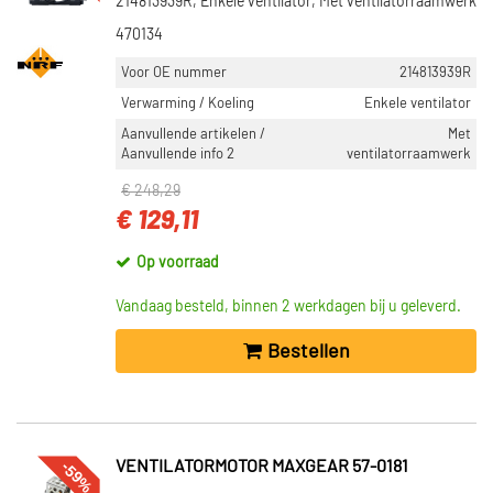
214813939R, Enkele ventilator, Met ventilatorraamwerk
470134
Voor OE nummer
214813939R
Verwarming / Koeling
Enkele ventilator
Aanvullende artikelen /
Met
Aanvullende info 2
ventilatorraamwerk
€ 248,29
€ 129,11
Op voorraad
Vandaag besteld, binnen 2 werkdagen bij u geleverd.
Bestellen
-59%
VENTILATORMOTOR MAXGEAR 57-0181