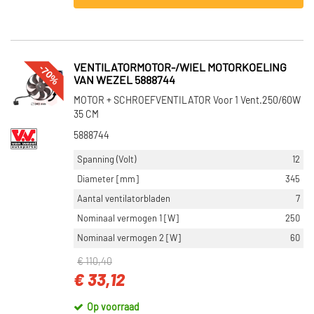
-70%
VENTILATORMOTOR-/WIEL MOTORKOELING
VAN WEZEL 5888744
MOTOR + SCHROEFVENTILATOR Voor 1 Vent.250/60W
35 CM
5888744
Spanning (Volt)
12
Diameter [mm]
345
Aantal ventilatorbladen
7
Nominaal vermogen 1 [W]
250
Nominaal vermogen 2 [W]
60
€ 110,40
€ 33,12
Op voorraad