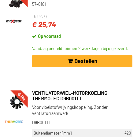
57-0181
€ 62,77
€ 25,74
Op voorraad
Vandaag besteld, binnen 2 werkdagen bij u geleverd.
Bestellen
-61%
VENTILATORWIEL-MOTORKOELING
THERMOTEC D9B001TT
Voor vloeistofwrijvingskoppeling, Zonder
ventilatorraamwerk
D9B001TT
Buitendiameter [mm]
420