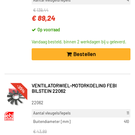
Aantal vleugels/lepels
4
€ 139,44
€ 89,24
Op voorraad
Vandaag besteld, binnen 2 werkdagen bij u geleverd.
Bestellen
-35%
VENTILATORWIEL-MOTORKOELING FEBI
BILSTEIN 22062
22062
Aantal vleugels/lepels
11
Buitendiameter [mm]
410
€ 43,89