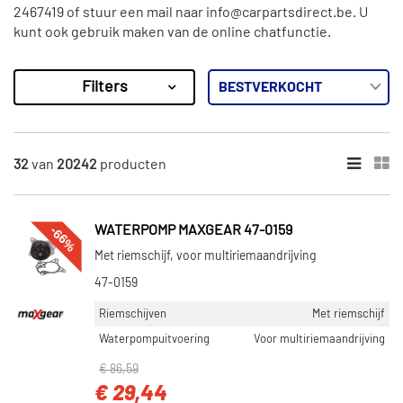
2467419 of stuur een mail naar info@carpartsdirect.be. U
kunt ook gebruik maken van de online chatfunctie.
Filters
20242
Resultaten
×
MERKEN
32
van
20242
producten
Pierburg (353)
Febi Bilstein (851)
-66%
WATERPOMP MAXGEAR 47-0159
Nissens (82)
Met riemschijf, voor multiriemaandrijving
SKF (683)
47-0159
Vaico (457)
Riemschijven
Met riemschijf
Toon meer
Waterpompuitvoering
Voor multiriemaandrijving
€ 86,59
CATEGORIEËN
€ 29,44