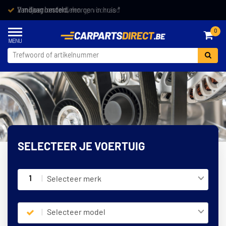
Vandaag besteld,
morgen in huis *
0
SELECTEER JE VOERTUIG
1
Selecteer merk
Selecteer model