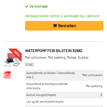
Waterpomp (18194)
Op voorraad
Hulpwaterpomp (1867)
Watercirculatiepomp (468)
Vandaag besteld, binnen 2 werkdagen bij u geleverd.
Waterpomp, aandrijfaccu (220)
Bestellen
Turbolader pakking (205)
Toon meer
WERKWIJZE
-56%
WATERPOMP FEBI BILSTEIN 32682
Electrisch-pneumatisch (3)
Met schroeven, Met pakking, Metaal, Rubber
Electrisch (1)
32682
Aanvullende artikelen / Aanvullende
VOORRAAD
Met schroeven
info 2
Niet op voorraad (13219)
Aanvullend artikel/aanvullende
Met pakking
Op voorraad (7023)
informatie
Aantal vleugels/lepels
6
Let op de serviceinformatie