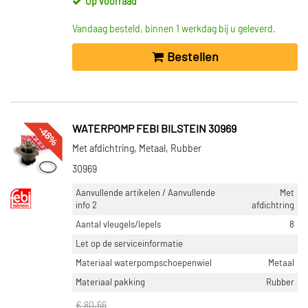
Op voorraad
Vandaag besteld, binnen 1 werkdag bij u geleverd.
Bestellen
-48%
WATERPOMP FEBI BILSTEIN 30969
Met afdichtring, Metaal, Rubber
30969
Aanvullende artikelen / Aanvullende
Met
info 2
afdichtring
Aantal vleugels/lepels
8
Let op de serviceinformatie
Materiaal waterpompschoepenwiel
Metaal
Materiaal pakking
Rubber
€ 80,66