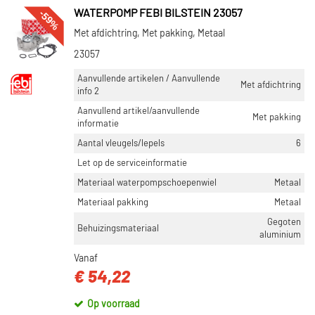
-59%
WATERPOMP FEBI BILSTEIN 23057
Met afdichtring, Met pakking, Metaal
23057
Aanvullende artikelen / Aanvullende
Met afdichtring
info 2
Aanvullend artikel/aanvullende
Met pakking
informatie
Aantal vleugels/lepels
6
Let op de serviceinformatie
Materiaal waterpompschoepenwiel
Metaal
Materiaal pakking
Metaal
Gegoten
Behuizingsmateriaal
aluminium
Vanaf
€ 54,22
Op voorraad