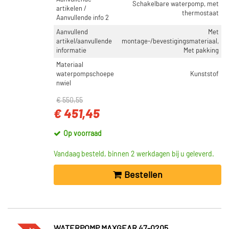
Schakelbare waterpomp, met
artikelen /
thermostaat
Aanvullende info 2
Aanvullend
Met
artikel/aanvullende
montage-/bevestigingsmateriaal,
informatie
Met pakking
Materiaal
waterpompschoepe
Kunststof
nwiel
€ 550,55
€ 451,45
Op voorraad
Vandaag besteld, binnen 2 werkdagen bij u geleverd.
Bestellen
WATERPOMP MAXGEAR 47-0205