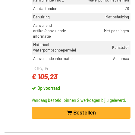
Aanvullende info 2
waterpomp, Met riemen
Aantal tanden
28
Behuizing
Met behuizing
Aanvullend
artikel/aanvullende
Met pakkingen
informatie
Materiaal
Kunststof
waterpompschoepenwiel
Aanvullende informatie
Aquamax
€ 167,04
€ 105,23
Op voorraad
Vandaag besteld, binnen 2 werkdagen bij u geleverd.
Bestellen