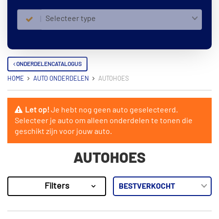
Selecteer type
ONDERDELENCATALOGUS
HOME
AUTO ONDERDELEN
AUTOHOES
Let op!
Je hebt nog geen auto geselecteerd.
Selecteer je auto om alleen onderdelen te tonen die
geschikt zijn voor jouw auto.
AUTOHOES
Filters
42
Resultaten
×