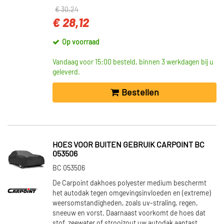
€ 30,24
€ 28,12
Op voorraad
Vandaag voor 15:00 besteld, binnen 3 werkdagen bij u
geleverd.
Bestellen
HOES VOOR BUITEN GEBRUIK CARPOINT BC
053506
BC 053506
De Carpoint dakhoes polyester medium beschermt
het autodak tegen omgevingsinvloeden en (extreme)
weersomstandigheden, zoals uv-straling, regen,
sneeuw en vorst. Daarnaast voorkomt de hoes dat
stof, zeewater of strooizout uw autodak aantast.