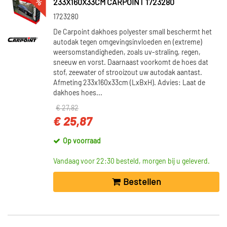
233X160X33CM CARPOINT 1723280
1723280
De Carpoint dakhoes polyester small beschermt het
autodak tegen omgevingsinvloeden en (extreme)
weersomstandigheden, zoals uv-straling, regen,
sneeuw en vorst. Daarnaast voorkomt de hoes dat
stof, zeewater of strooizout uw autodak aantast.
Afmeting 233x160x33cm (LxBxH). Advies: Laat de
dakhoes hoes...
€ 27,82
€ 25,87
Op voorraad
Vandaag voor 22:30 besteld, morgen bij u geleverd.
Bestellen