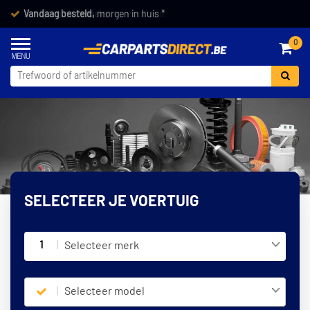
Vandaag besteld,
morgen in huis *
0
SELECTEER JE VOERTUIG
1
Selecteer merk
Selecteer model