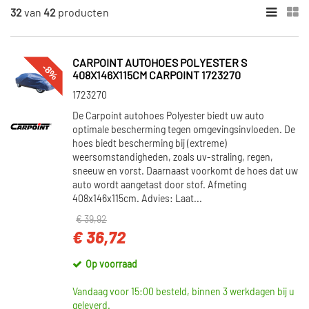
MERKEN
32
van
42
producten
Carpoint (35)
Mijnautoonderdelen (6)
CARPOINT AUTOHOES POLYESTER S
-8%
Defa (1)
408X146X115CM CARPOINT 1723270
1723270
CATEGORIEËN
De Carpoint autohoes Polyester biedt uw auto
Autohoes (40)
optimale bescherming tegen omgevingsinvloeden. De
hoes biedt bescherming bij (extreme)
Wielhoezen (2)
weersomstandigheden, zoals uv-straling, regen,
sneeuw en vorst. Daarnaast voorkomt de hoes dat uw
auto wordt aangetast door stof. Afmeting
VOORRAAD
408x146x115cm. Advies: Laat...
Op voorraad (27)
€ 39,92
Niet op voorraad (15)
€ 36,72
Op voorraad
Vandaag voor 15:00 besteld, binnen 3 werkdagen bij u
geleverd.