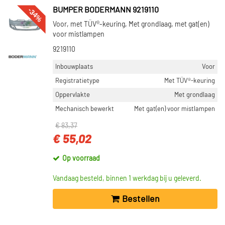
-34%
BUMPER BODERMANN 9219110
Voor, met TÜV®-keuring, Met grondlaag, met gat(en)
voor mistlampen
9219110
Inbouwplaats
Voor
Registratietype
Met TÜV®-keuring
Oppervlakte
Met grondlaag
Mechanisch bewerkt
Met gat(en) voor mistlampen
€ 83,37
€ 55,02
Op voorraad
Vandaag besteld, binnen 1 werkdag bij u geleverd.
Bestellen