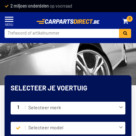
Vandaag besteld,
morgen in huis *
0
SELECTEER JE VOERTUIG
1
Selecteer merk
Selecteer model