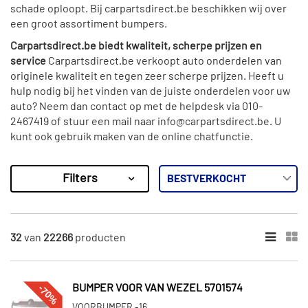
schade oploopt. Bij carpartsdirect.be beschikken wij over
een groot assortiment bumpers.
Carpartsdirect.be biedt kwaliteit, scherpe prijzen en
service
Carpartsdirect.be verkoopt auto onderdelen van
originele kwaliteit en tegen zeer scherpe prijzen. Heeft u
hulp nodig bij het vinden van de juiste onderdelen voor uw
auto? Neem dan contact op met de helpdesk via 010-
2467419 of stuur een mail naar info@carpartsdirect.be. U
kunt ook gebruik maken van de online chatfunctie.
Filters
22266
Resultaten
×
MERKEN
32
van
22266
producten
Van Wezel (3339)
Bodermann (2366)
-70%
BUMPER VOOR VAN WEZEL 5701574
Diederichs (4921)