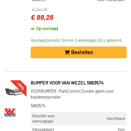
bewerkt
voor mistlampen
€ 294,18
€ 88,26
Op voorraad
Vandaag besteld, binnen 2 werkdagen bij u geleverd.
Bestellen
-70%
BUMPER VOOR VAN WEZEL 5863574
VOORBUMPER -ParkControl Zonder gaten voor
koplampsproeier
5863574
Geschikt voor
Hatchback
voertuigtype
Inbouwplaats
Voor