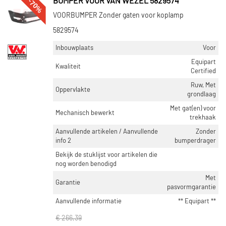
-70%
BUMPER VOOR VAN WEZEL 5829574
Rechts achter (577)
VOORBUMPER Zonder gaten voor koplamp
Rechts voor (416)
5829574
Toon meer
Inbouwplaats
Voor
Equipart
VOORRAAD
Kwaliteit
Certified
Op voorraad (13849)
Ruw, Met
Oppervlakte
Niet op voorraad (8417)
grondlaag
Met gat(en) voor
Mechanisch bewerkt
trekhaak
Aanvullende artikelen / Aanvullende
Zonder
info 2
bumperdrager
Bekijk de stuklijst voor artikelen die
nog worden benodigd
Met
Garantie
pasvormgarantie
Aanvullende informatie
** Equipart **
€ 266,39