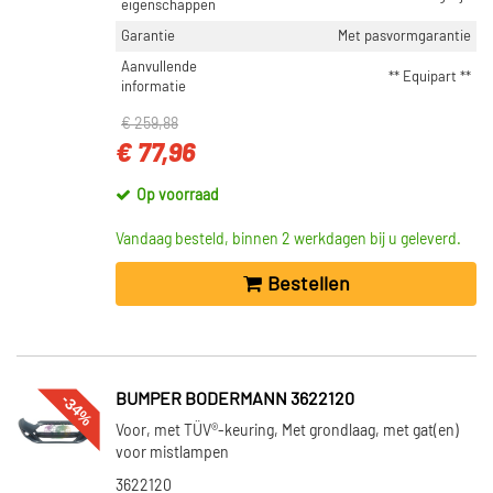
eigenschappen
Garantie
Met pasvormgarantie
Aanvullende
** Equipart **
informatie
€ 259,88
€ 77,96
Op voorraad
Vandaag besteld, binnen 2 werkdagen bij u geleverd.
Bestellen
-34%
BUMPER BODERMANN 3622120
Voor, met TÜV®-keuring, Met grondlaag, met gat(en)
voor mistlampen
3622120