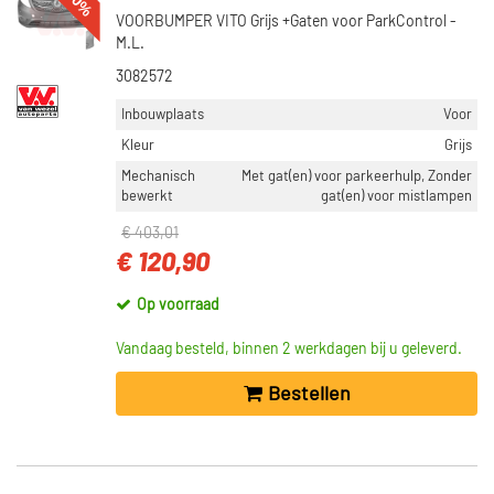
-70%
VOORBUMPER VITO Grijs +Gaten voor ParkControl -
M.L.
3082572
Inbouwplaats
Voor
Kleur
Grijs
Mechanisch
Met gat(en) voor parkeerhulp, Zonder
bewerkt
gat(en) voor mistlampen
€ 403,01
€ 120,90
Op voorraad
Vandaag besteld, binnen 2 werkdagen bij u geleverd.
Bestellen