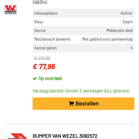
0983541
Inbouwplaats
Achter
Kleur
Zwart
Sectie
Middenste deel
Mechanisch bewerkt
Met gat(en) voor parkeerhulp
Aantal gaten
4
€ 259,88
€ 77,96
Op voorraad
Vandaag besteld, binnen 2 werkdagen bij u geleverd.
Bestellen
BUMPER VAN WEZEL 3082572