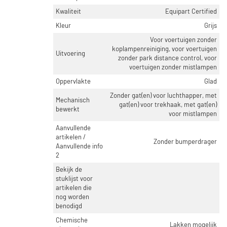
Kwaliteit
Equipart Certified
Kleur
Grijs
Voor voertuigen zonder
koplampenreiniging, voor voertuigen
Uitvoering
zonder park distance control, voor
voertuigen zonder mistlampen
Oppervlakte
Glad
Zonder gat(en) voor luchthapper, met
Mechanisch
gat(en) voor trekhaak, met gat(en)
bewerkt
voor mistlampen
Aanvullende
artikelen /
Zonder bumperdrager
Aanvullende info
2
Bekijk de
stuklijst voor
artikelen die
nog worden
benodigd
Chemische
Lakken mogelijk