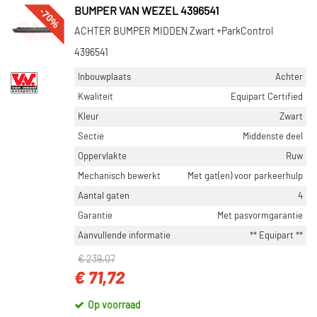
-70%
BUMPER VAN WEZEL 4396541
ACHTER BUMPER MIDDEN Zwart +ParkControl
4396541
Inbouwplaats
Achter
Kwaliteit
Equipart Certified
Kleur
Zwart
Sectie
Middenste deel
Oppervlakte
Ruw
Mechanisch bewerkt
Met gat(en) voor parkeerhulp
Aantal gaten
4
Garantie
Met pasvormgarantie
Aanvullende informatie
** Equipart **
€ 239,07
€ 71,72
Op voorraad