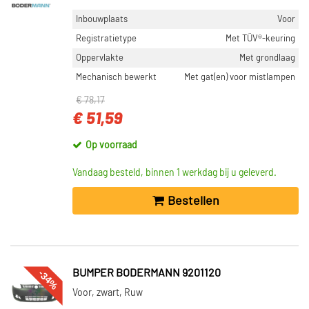
Inbouwplaats
Voor
Registratietype
Met TÜV®-keuring
Oppervlakte
Met grondlaag
Mechanisch bewerkt
Met gat(en) voor mistlampen
€ 78,17
€ 51,59
Op voorraad
Vandaag besteld, binnen 1 werkdag bij u geleverd.
Bestellen
-34%
BUMPER BODERMANN 9201120
Voor, zwart, Ruw