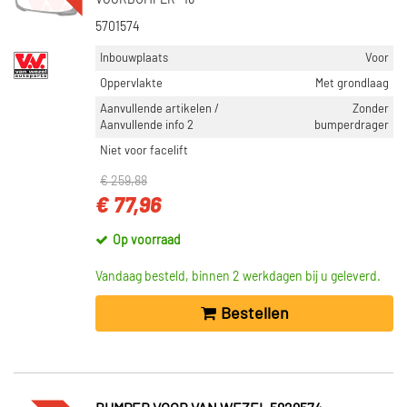
VOORBUMPER -16
Blic (6108)
5701574
Motordrome (36)
Inbouwplaats
Voor
Toon meer
Oppervlakte
Met grondlaag
Aanvullende artikelen /
Zonder
CATEGORIEËN
Aanvullende info 2
bumperdrager
Bumper (17582)
Niet voor facelift
Achterbumper bescherming (3956)
€ 259,88
Bumper schokdemper (687)
€ 77,96
Bumperversterking (35)
Op voorraad
Bumperlijst (4)
Toon meer
Vandaag besteld, binnen 2 werkdagen bij u geleverd.
Bestellen
INBOUWPLAATS
Voor (10115)
Achter (5629)
Links achter (669)