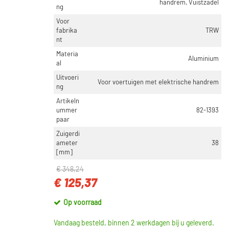
handrem, Vuistzadel
ng
Voor
fabrika
TRW
nt
Materia
Aluminium
al
Uitvoeri
Voor voertuigen met elektrische handrem
ng
Artikeln
ummer
82-1393
paar
Zuigerdi
ameter
38
[mm]
€ 348,24
€ 125,37
Op voorraad
Vandaag besteld, binnen 2 werkdagen bij u geleverd.