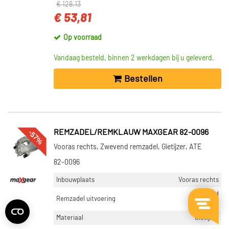
€ 128,13
€ 53,81
Op voorraad
Vandaag besteld, binnen 2 werkdagen bij u geleverd.
Bestellen
-57%
REMZADEL/REMKLAUW MAXGEAR 82-0096
Vooras rechts, Zwevend remzadel, Gietijzer, ATE
82-0096
Inbouwplaats
Vooras rechts
Zwevend
Remzadel uitvoering
remzadel
Materiaal
Gietijzer