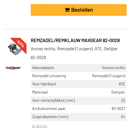
Bestellen
-62%
REMZADEL/REMKLAUW MAXGEAR 82-0028
Vooras rechts, Remzadel (1 zuigers), ATE, Gietijzer
82-0028
Inbouwplaats
Vooras rechts
Remzadel uitvoering
Remzadel (1 zuigers)
Voor fabrikant
ATE
Materiaal
Gietijzer
Voor remschijfdikte [mm]
22
Artikelnummer paar
82-0027
Zuigerdiameter [mm]
54
€ 122,54