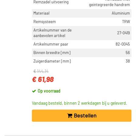
Remzadel uitvoering
geintegreerde handrem
CATEGORIEËN
Materiaal
Aluminium
Remzadel/remklauw (52800)
Remsysteem
TRW
Remzadel/remklauw zuiger (2803)
Artikelnummer van de
27-0419
Remklauwhouderset (992)
aanbevolen artikel
Geleidehuls, remklauw (696)
Artikelnummer paar
82-0045
Ashoes, remklauwgeleiding (400)
Binnen breedte [mm]
56
Toon meer
Zuigerdiameter [mm]
38
€ 144,14
INBOUWPLAATS
€ 61,98
Vooras links (10149)
Op voorraad
Vooras rechts (10085)
Achteras rechts (7392)
Vandaag besteld, binnen 2 werkdagen bij u geleverd.
Achteras links (7390)
Bestellen
Achter de as (6195)
Toon meer