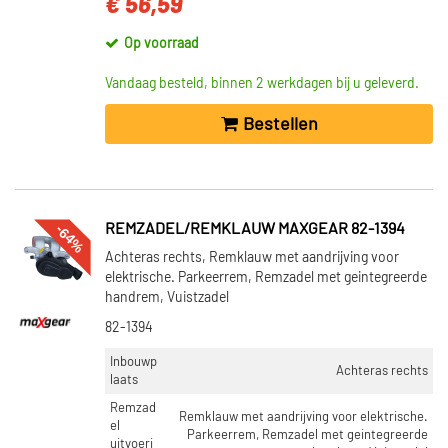
€ 56,59
Op voorraad
Vandaag besteld, binnen 2 werkdagen bij u geleverd.
Bestellen
-64%
REMZADEL/REMKLAUW MAXGEAR 82-1394
Achteras rechts, Remklauw met aandrijving voor
elektrische. Parkeerrem, Remzadel met geintegreerde
handrem, Vuistzadel
82-1394
Inbouwp
Achteras rechts
laats
Remzad
Remklauw met aandrijving voor elektrische.
el
Parkeerrem, Remzadel met geintegreerde
uitvoeri