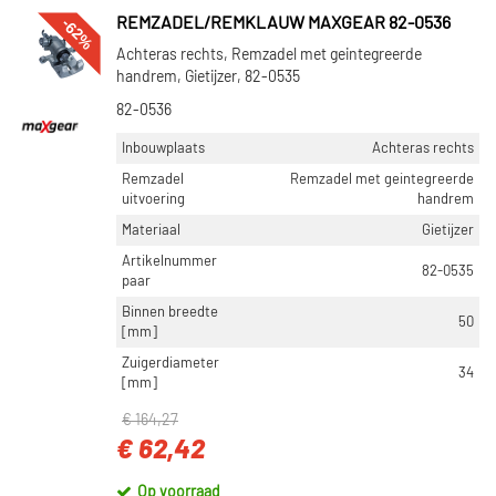
-62%
REMZADEL/REMKLAUW MAXGEAR 82-0536
Achteras rechts, Remzadel met geintegreerde
handrem, Gietijzer, 82-0535
82-0536
Inbouwplaats
Achteras rechts
Remzadel
Remzadel met geintegreerde
uitvoering
handrem
Materiaal
Gietijzer
Artikelnummer
82-0535
paar
Binnen breedte
50
[mm]
Zuigerdiameter
34
[mm]
€ 164,27
€ 62,42
Op voorraad