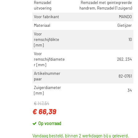
Remzadel
Remzadel met geintegreerde
uitvoering
handrem, Remzadel (1 zuigers)
Voor fabrikant
MANDO
Materiaal
Gietijzer
Voor
remschijfdikte
10
[mm]
Voor
remschijfdiamete
262, 234
r [mm]
Artikelnummer
82-0761
paar
Zuigerdiameter
34
[mm]
€ 147,54
€ 66,39
Op voorraad
Vandaag besteld, binnen 2 werkdagen bij u geleverd.