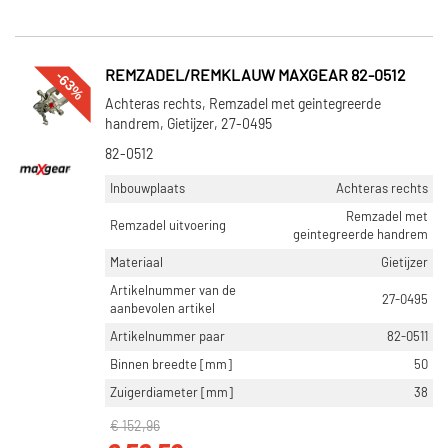
-63%
REMZADEL/REMKLAUW MAXGEAR 82-0512
Achteras rechts, Remzadel met geintegreerde
handrem, Gietijzer, 27-0495
82-0512
Inbouwplaats
Achteras rechts
Remzadel met
Remzadel uitvoering
geintegreerde handrem
Materiaal
Gietijzer
Artikelnummer van de
27-0495
aanbevolen artikel
Artikelnummer paar
82-0511
Binnen breedte [mm]
50
Zuigerdiameter [mm]
38
€ 152,96