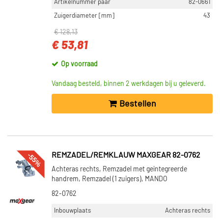
Artikelnummer paar
82-0661
Zuigerdiameter [mm]
43
€ 128,13
€ 53,81
Op voorraad
Vandaag besteld, binnen 2 werkdagen bij u geleverd.
Bestellen
-55%
REMZADEL/REMKLAUW MAXGEAR 82-0762
Achteras rechts, Remzadel met geintegreerde
handrem, Remzadel (1 zuigers), MANDO
82-0762
Inbouwplaats
Achteras rechts