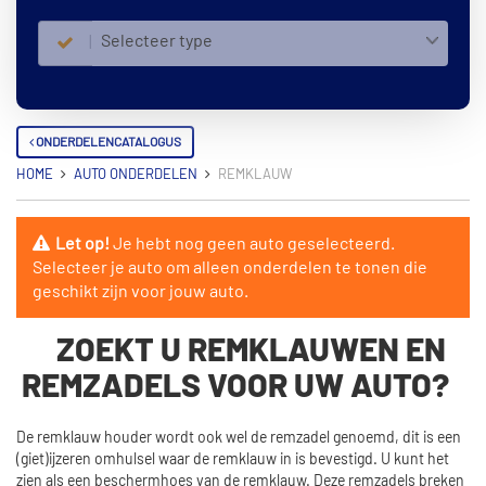
Selecteer type
ONDERDELENCATALOGUS
HOME
AUTO ONDERDELEN
REMKLAUW
Let op!
Je hebt nog geen auto geselecteerd.
Selecteer je auto om alleen onderdelen te tonen die
geschikt zijn voor jouw auto.
ZOEKT U REMKLAUWEN EN
REMZADELS VOOR UW AUTO?
De remklauw houder wordt ook wel de remzadel genoemd, dit is een
(giet)ijzeren omhulsel waar de remklauw in is bevestigd. U kunt het
zien als een beschermhoes van de remklauw. Deze remzadels breken