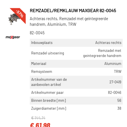
VOORRAAD
-57%
REMZADEL/REMKLAUW MAXGEAR 82-0045
Niet op voorraad (42187)
Achteras rechts, Remzadel met geintegreerde
Op voorraad (16180)
handrem, Aluminium, TRW
82-0045
Inbouwplaats
Achteras rechts
Remzadel met
Remzadel uitvoering
geintegreerde handrem
Materiaal
Aluminium
Remsysteem
TRW
Artikelnummer van de
27-0419
aanbevolen artikel
Artikelnummer paar
82-0046
Binnen breedte [mm]
56
Zuigerdiameter [mm]
38
€ 144,14
€ 61,98