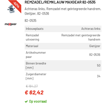
-62%
REMZADEL/REMKLAUW MAXGEAR 82-0535
Achteras links, Remzadel met geintegreerde handrem,
Gietijzer, 82-0536
82-0535
Inbouwplaats
Achteras links
Remzadel
Remzadel met geintegreerde
uitvoering
handrem
Materiaal
Gietijzer
Artikelnummer
82-0536
paar
Binnen breedte
50
[mm]
Zuigerdiameter
34
[mm]
€ 164,27
€ 62,42
Op voorraad