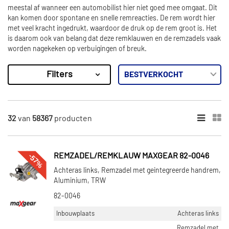
meestal af wanneer een automobilist hier niet goed mee omgaat. Dit
kan komen door spontane en snelle remreacties. De rem wordt hier
met veel kracht ingedrukt, waardoor de druk op de rem groot is. Het
is daarom ook van belang dat deze remklauwen en de remzadels vaak
worden nagekeken op verbuigingen of breuk.
Filters
58367
Resultaten
×
MERKEN
32
van
58367
producten
Maxgear (1704)
ABS (3824)
-57%
REMZADEL/REMKLAUW MAXGEAR 82-0046
TRW (4473)
Achteras links, Remzadel met geintegreerde handrem,
ABE (1395)
Aluminium, TRW
82-0046
NK (1309)
Inbouwplaats
Achteras links
Toon meer
Remzadel met