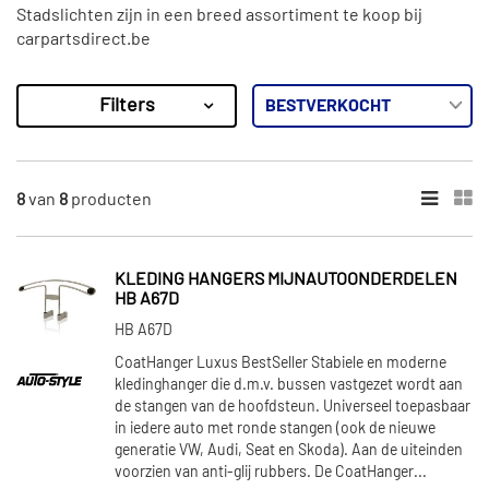
Stadslichten zijn in een breed assortiment te koop bij
carpartsdirect.be
Filters
8
Resultaten
×
MERKEN
8
van
8
producten
Unbranded (1)
Carpoint (2)
KLEDING HANGERS MIJNAUTOONDERDELEN
Mijnautoonderdelen (3)
HB A67D
Hypersonic (2)
HB A67D
CoatHanger Luxus BestSeller Stabiele en moderne
kledinghanger die d.m.v. bussen vastgezet wordt aan
VOORRAAD
de stangen van de hoofdsteun. Universeel toepasbaar
Niet op voorraad (6)
in iedere auto met ronde stangen (ook de nieuwe
generatie VW, Audi, Seat en Skoda). Aan de uiteinden
Op voorraad (2)
voorzien van anti-glij rubbers. De CoatHanger...