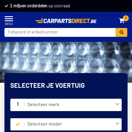
2 miljoen onderdelen
op voorraad
0
SELECTEER JE VOERTUIG
1
Selecteer merk
Selecteer model