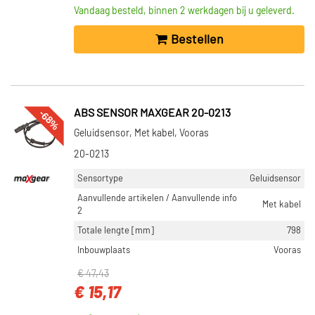
Vandaag besteld, binnen 2 werkdagen bij u geleverd.
Bestellen
-68%
ABS SENSOR MAXGEAR 20-0213
Geluidsensor, Met kabel, Vooras
20-0213
Sensortype
Geluidsensor
Aanvullende artikelen / Aanvullende info
Met kabel
2
Totale lengte [mm]
798
Inbouwplaats
Vooras
€ 47,43
€ 15,17