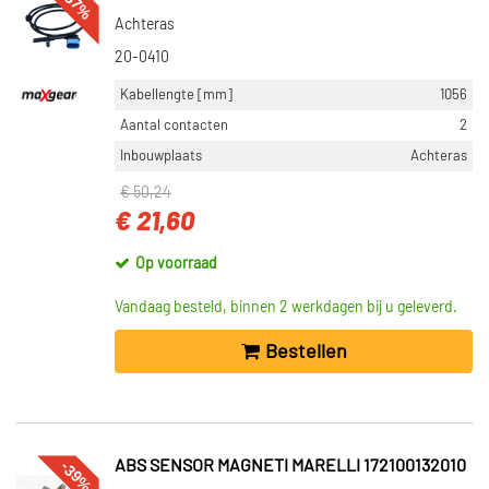
-57%
Febi Bilstein (951)
Achteras
Triscan (863)
20-0410
Delphi Diesel (895)
Kabellengte [mm]
1056
Aantal contacten
2
Toon meer
Inbouwplaats
Achteras
CATEGORIEËN
€ 50,24
ABS sensor (25366)
€ 21,60
ABS verbindingskabel (429)
Op voorraad
Kabelreparatieset (16)
Snelheidssensor versnellingsbak (6)
Vandaag besteld, binnen 2 werkdagen bij u geleverd.
Elektronica componenten (3)
Bestellen
Toon meer
INBOUWPLAATS
Vooras rechts (3025)
-39%
ABS SENSOR MAGNETI MARELLI 172100132010
Achteras links (2994)