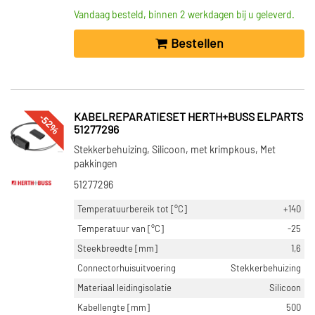
Vandaag besteld, binnen 2 werkdagen bij u geleverd.
Bestellen
-52%
KABELREPARATIESET HERTH+BUSS ELPARTS
51277296
Stekkerbehuizing, Silicoon, met krimpkous, Met
pakkingen
51277296
Temperatuurbereik tot [°C]
+140
Temperatuur van [°C]
-25
Steekbreedte [mm]
1,6
Connectorhuisuitvoering
Stekkerbehuizing
Materiaal leidingisolatie
Silicoon
Kabellengte [mm]
500