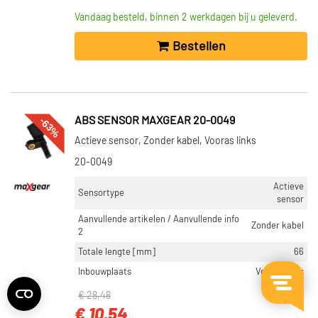
Vandaag besteld, binnen 2 werkdagen bij u geleverd.
Bestellen
-63%
ABS SENSOR MAXGEAR 20-0049
Actieve sensor, Zonder kabel, Vooras links
20-0049
Actieve
Sensortype
sensor
Aanvullende artikelen / Aanvullende info
Zonder kabel
2
Totale lengte [mm]
66
Inbouwplaats
Vooras links
€ 28,48
€ 10,54