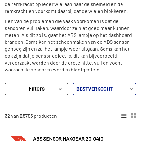
de remkracht op ieder wiel aan naar de snelheid en de
remkracht en voorkomt daarbij dat de wielen blokkeren.
Een van de problemen die vaak voorkomen is dat de
sensoren vuil raken, waardoor ze niet goed meer kunnen
meten. Als dit zo is, gaat het ABS lampje op het dashboard
branden. Soms kan het schoonmaken van de ABS sensor
genoeg zijn en zal het lampje weer uitgaan. Soms kan het
ook zijn dat je sensor defect is, dit kan bijvoorbeeld
veroorzaakt worden door de grote hitte, vuil en vocht
waaraan de sensoren worden blootgesteld.
Filters
25795
Resultaten
×
MERKEN
32
van
25795
producten
ABS (1995)
Bosch (1091)
ABS SENSOR MAXGEAR 20-0410