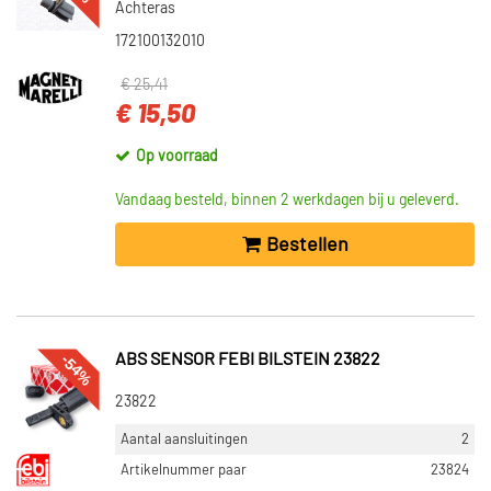
Achteras
Vooras links (2989)
172100132010
Achteras rechts (2984)
Achteras (1715)
€ 25,41
€ 15,50
Toon meer
Op voorraad
VOORRAAD
Vandaag besteld, binnen 2 werkdagen bij u geleverd.
Niet op voorraad (16145)
Op voorraad (9650)
Bestellen
-54%
ABS SENSOR FEBI BILSTEIN 23822
23822
Aantal aansluitingen
2
Artikelnummer paar
23824