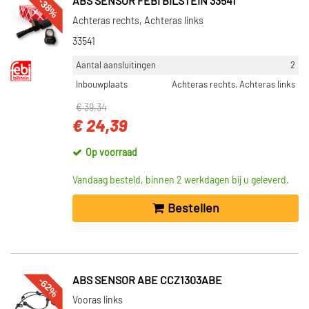
-38%
ABS SENSOR FEBI BILSTEIN 33541
Achteras rechts, Achteras links
33541
Aantal aansluitingen
2
Inbouwplaats
Achteras rechts, Achteras links
€ 39,34
€ 24,39
Op voorraad
Vandaag besteld, binnen 2 werkdagen bij u geleverd.
Bestellen
-62%
ABS SENSOR ABE CCZ1303ABE
Vooras links