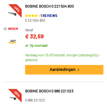
-34%
BOBINE BOSCH 0 221 504 800
NGK (454)
1 REVIEWS
Beru (482)
0 221 504 800
Engitech (121)
Vanaf
€ 32,59
Toon meer
Op voorraad
VOORRAAD
Niet op voorraad (5791)
Vandaag voor 15:00 besteld, morgen (zaterdag) bij u
geleverd.
Op voorraad (3002)
Aanbiedingen
-38%
BOBINE BOSCH 0 986 221 023
0 986 221 023