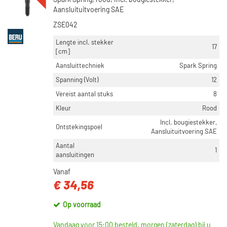
Spark Spring, rood, Incl. bougiestekker,
Aansluituitvoering SAE
ZSE042
Lengte incl. stekker
17
[cm]
Aansluittechniek
Spark Spring
Spanning (Volt)
12
Vereist aantal stuks
8
Kleur
Rood
Incl. bougiestekker,
Ontstekingspoel
Aansluituitvoering SAE
Aantal
1
aansluitingen
Vanaf
€ 34,56
Op voorraad
Vandaag voor 15:00 besteld, morgen (zaterdag) bij u