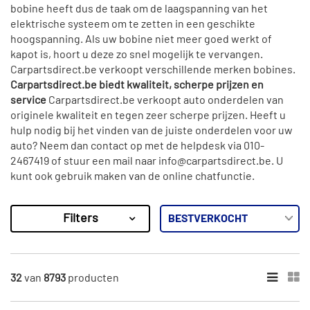
bobine heeft dus de taak om de laagspanning van het
elektrische systeem om te zetten in een geschikte
hoogspanning. Als uw bobine niet meer goed werkt of
kapot is, hoort u deze zo snel mogelijk te vervangen.
Carpartsdirect.be verkoopt verschillende merken bobines.
Carpartsdirect.be biedt kwaliteit, scherpe prijzen en
service
Carpartsdirect.be verkoopt auto onderdelen van
originele kwaliteit en tegen zeer scherpe prijzen. Heeft u
hulp nodig bij het vinden van de juiste onderdelen voor uw
auto? Neem dan contact op met de helpdesk via 010-
2467419 of stuur een mail naar info@carpartsdirect.be. U
kunt ook gebruik maken van de online chatfunctie.
Filters
8793
Resultaten
×
MERKEN
32
van
8793
producten
Bosch (433)
Maxgear (303)