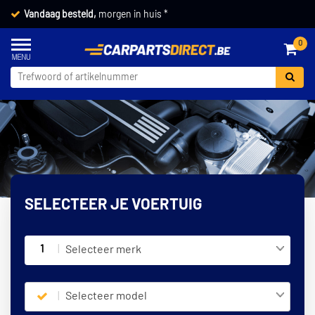
Vandaag besteld,
morgen in huis *
0
SELECTEER JE VOERTUIG
1
Selecteer merk
Selecteer model