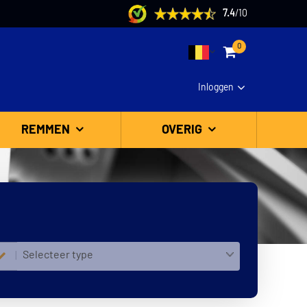
7.4
/
10
0
Inloggen
REMMEN
OVERIG
Selecteer type