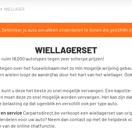
WIELLAGER
Selecteer je auto om alleen onderdelen te tonen die geschikt zi
WIELLAGERSET
 ruim 18.000 autotypes tegen zeer scherpe prijzen!
 tegen over het fuseelichaam met zo min mogelijk wrijving gebeur
n wielen loopt de aandrijfas door het hart van het wiellager. Oo
, kunt u deze het beste zo snel mogelijk vervangen. Een kapotte
 moet deze zo snel mogelijk worden vervangen. Het kan zijn dat
 belasting op dat ogenblik en verschilt ook per type auto.
n en service
Carpartsdirect.be verkoopt een wiellagerset van orig
onderdelen voor uw auto? Neem dan contact op met de helpdesk vi
 van de online chatfunctie.