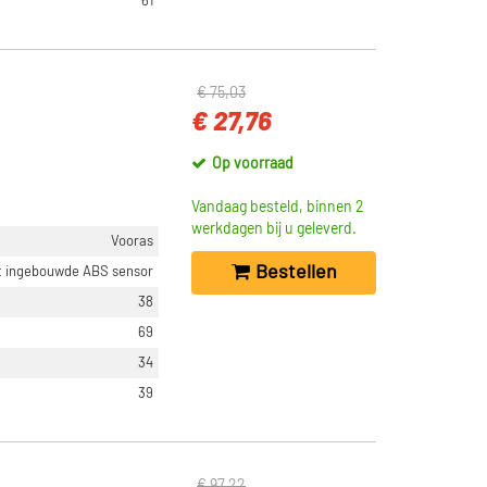
61
€ 75,03
€ 27,76
Op voorraad
Vandaag besteld, binnen 2
werkdagen bij u geleverd.
Vooras
Bestellen
t ingebouwde ABS sensor
38
69
34
39
€ 97,22