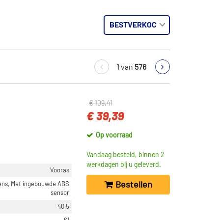
1
van
576
€ 109,41
€ 39,39
Op voorraad
Vandaag besteld, binnen 2
werkdagen bij u geleverd.
Vooras
Bestellen
lens, Met ingebouwde ABS
sensor
40,5