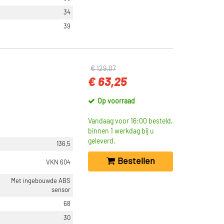
34
39
€ 129,07
€ 63,25
Op voorraad
Vandaag voor 16:00 besteld,
binnen 1 werkdag bij u
geleverd.
136,5
Bestellen
VKN 604
Met ingebouwde ABS
sensor
68
30