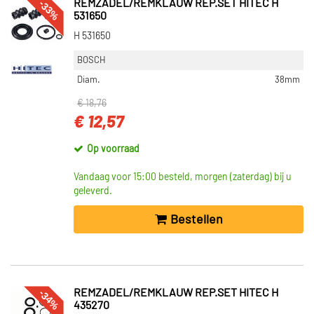
-33%
REMZADEL/REMKLAUW REP.SET HITEC H
531650
H 531650
BOSCH
Diam.
38mm
€ 18,76
€ 12,57
Op voorraad
Vandaag voor 15:00 besteld, morgen (zaterdag) bij u
geleverd.
Bestellen
-34%
REMZADEL/REMKLAUW REP.SET HITEC H
435270