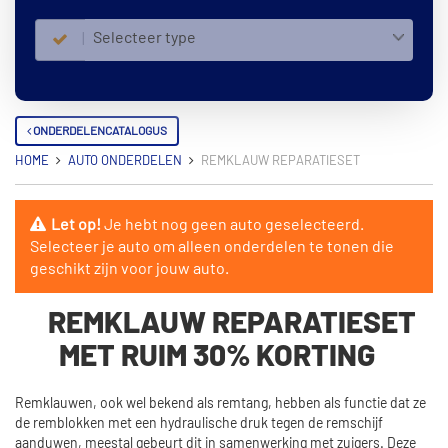
Selecteer type
ONDERDELENCATALOGUS
HOME
AUTO ONDERDELEN
REMKLAUW REPARATIESET
Let op!
Je hebt nog geen auto geselecteerd.
Selecteer je auto om alleen onderdelen te tonen die
geschikt zijn voor jouw auto.
REMKLAUW REPARATIESET
MET RUIM 30% KORTING
Remklauwen, ook wel bekend als remtang, hebben als functie dat ze
de remblokken met een hydraulische druk tegen de remschijf
aanduwen, meestal gebeurt dit in samenwerking met zuigers. Deze