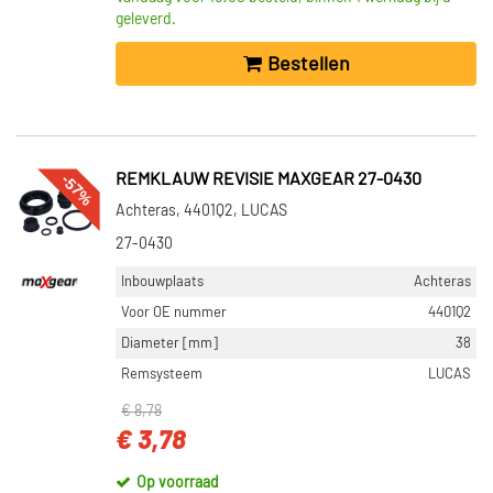
geleverd.
Bestellen
-57%
REMKLAUW REVISIE MAXGEAR 27-0430
Achteras, 4401Q2, LUCAS
27-0430
Inbouwplaats
Achteras
Voor OE nummer
4401Q2
Diameter [mm]
38
Remsysteem
LUCAS
€ 8,78
€ 3,78
Op voorraad