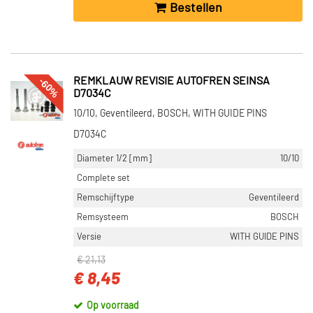
Bestellen
-60%
REMKLAUW REVISIE AUTOFREN SEINSA
D7034C
10/10, Geventileerd, BOSCH, WITH GUIDE PINS
D7034C
Diameter 1/2 [mm]
10/10
Complete set
Remschijftype
Geventileerd
Remsysteem
BOSCH
Versie
WITH GUIDE PINS
€ 21,13
€ 8,45
Op voorraad