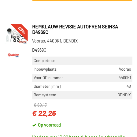
-63%
REMKLAUW REVISIE AUTOFREN SEINSA
D4969C
Vooras, 4400K1, BENDIX
D4969C
Complete set
Inbouwplaats
Vooras
Voor OE nummer
4400K1
Diameter [mm]
48
Remsysteem
BENDIX
€ 60,17
€ 22,26
Op voorraad