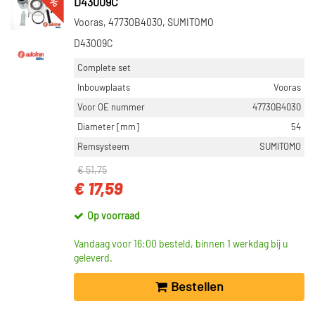
D43009C
Vooras, 47730B4030, SUMITOMO
D43009C
Complete set
Inbouwplaats
Vooras
Voor OE nummer
47730B4030
Diameter [mm]
54
Remsysteem
SUMITOMO
€ 51,75
€ 17,59
Op voorraad
Vandaag voor 16:00 besteld, binnen 1 werkdag bij u
geleverd.
Bestellen