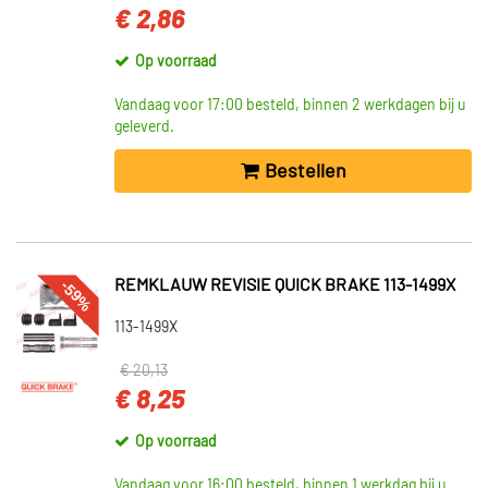
€ 2,86
CATEGORIEËN
Remklauw revisie (13059)
Op voorraad
Remstelinrichting (2)
Vandaag voor 17:00 besteld, binnen 2 werkdagen bij u
geleverd.
INBOUWPLAATS
Bestellen
Vooras (2502)
Achteras (1905)
Rechts (34)
Links (31)
-59%
REMKLAUW REVISIE QUICK BRAKE 113-1499X
Vooras links en rechts (26)
113-1499X
Toon meer
€ 20,13
VOORRAAD
€ 8,25
Niet op voorraad (7176)
Op voorraad
Op voorraad (5883)
Vandaag voor 16:00 besteld, binnen 1 werkdag bij u