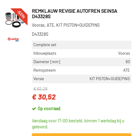
-51%
REMKLAUW REVISIE AUTOFREN SEINSA
D43328S
Vooras, ATE, KIT PISTON+GUIDEPINS
D43328S
Complete set
Inbouwplaats
Vooras
Diameter [mm]
60
Remsysteem
ATE
Versie
KIT PISTON+GUIDEPINS
€ 62,28
€ 30,52
Op voorraad
Vandaag voor 17:00 besteld, binnen 1 werkdag bij u
geleverd.