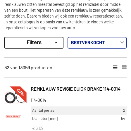
remklauwen zitten meestal bevestigd op het remzadel door middel
van een bout. Het repareren van deze remklauw is zeer gemakkelijk
zelf te doen. Daarom bieden wij ook een remklauw reparatieset aan.
In onze catalogus is op basis van uw kenteken te vinden welke
reparatiesets wij verkopen voor uw auto.
Filters
13059
Resultaten
×
MERKEN
32
van
13059
producten
Meritor (152)
Auger (181)
-53%
REMKLAUW REVISIE QUICK BRAKE 114-0014
Vaden Original (11)
114-0014
Wabco (56)
Aantal per as
2
Pe Automotive (18)
Diameter [mm]
54
Toon meer
€ 6,09