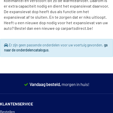
koelmantel en verstoort dit zo de warmteafvoer. Daarom is
er extra capaciteit nodig en dient het expansievat daarvoor.
De expansievat dop heeft dus als functie om het
expansievat af te sluiten. En te zorgen dat er niks uitloopt.
Heeft u een nieuwe dop nodig voor het expansievat van uw
auto? Bestel dan een nieuwe op carpartsdirect.be!
Er zijn geen passende onderdelen voor uw voertuig gevonden,
ga
naar de onderdelencatalogus
.
Vandaag besteld,
morgen in huis!
14 dagen
100% retourgarantie
KLANTENSERVICE
Deskundig
advies
Bestellen