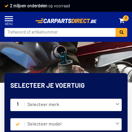
2 miljoen onderdelen
op voorraad
0
SELECTEER JE VOERTUIG
1
Selecteer merk
Selecteer model