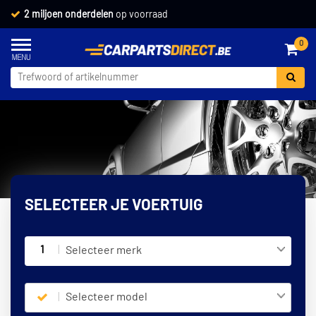
2 miljoen onderdelen
op voorraad
0
SELECTEER JE VOERTUIG
1
Selecteer merk
Selecteer model