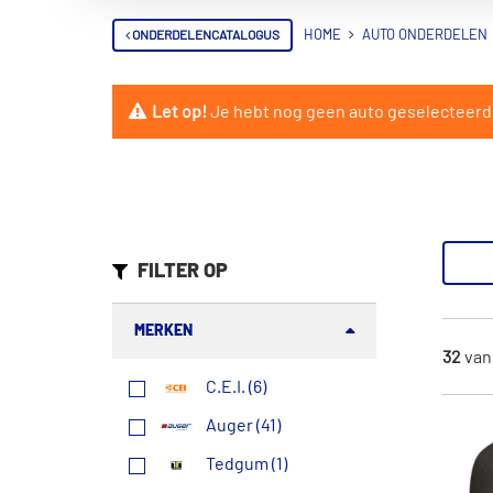
ONDERDELENCATALOGUS
HOME
AUTO ONDERDELEN
Let op!
Je hebt nog geen auto geselecteerd. 
FILTER OP
MERKEN
32
va
C.E.I. (6)
Auger (41)
Tedgum (1)