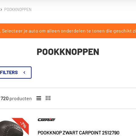
POOKKNOPPEN
Selecteer je auto om alleen onderdelen te tonen die geschikt zi
POOKKNOPPEN
FILTERS
n
720
producten
-7%
POOKKNOP ZWART CARPOINT 2512790