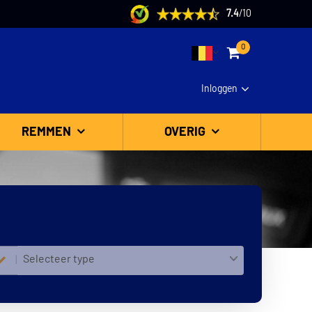
7.4
/
10
0
Inloggen
REMMEN
OVERIG
Selecteer type