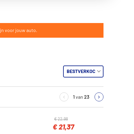
jn voor jouw auto.
1
van
23
€ 22,98
€ 21,37