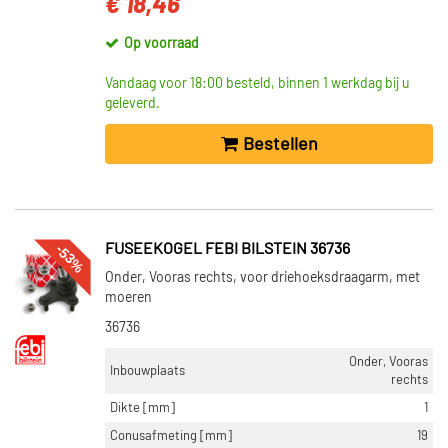
€ 18,46
Op voorraad
Vandaag voor 18:00 besteld, binnen 1 werkdag bij u
geleverd.
Bestellen
-53%
FUSEEKOGEL FEBI BILSTEIN 36736
Onder, Vooras rechts, voor driehoeksdraagarm, met
moeren
36736
Onder, Vooras
Inbouwplaats
rechts
Dikte [mm]
1
Conusafmeting [mm]
19