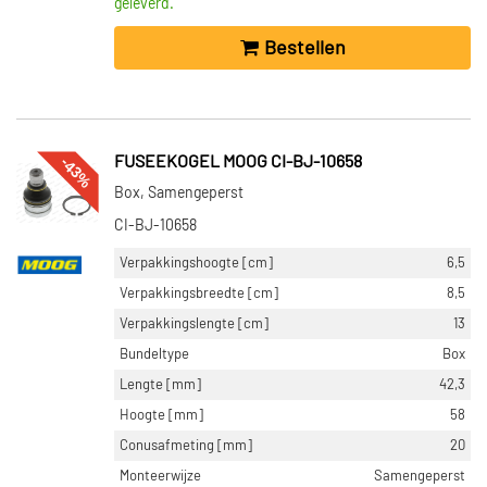
geleverd.
Bestellen
-43%
FUSEEKOGEL MOOG CI-BJ-10658
Box, Samengeperst
CI-BJ-10658
Verpakkingshoogte [cm]
6,5
Verpakkingsbreedte [cm]
8,5
Verpakkingslengte [cm]
13
Bundeltype
Box
Lengte [mm]
42,3
Hoogte [mm]
58
Conusafmeting [mm]
20
Monteerwijze
Samengeperst