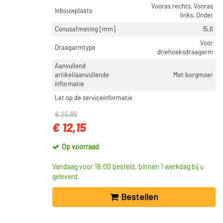
Vooras rechts, Vooras
Inbouwplaats
links, Onder
CATEGORIEËN
Conusafmeting [mm]
15,6
Fuseekogel (12165)
Voor
Draagarmtype
Fuseekogel reparatieset (34)
driehoeksdraagarm
Borgplaat fuseekogel (26)
Aanvullend
artikel/aanvullende
Met borgmoer
Spoorstangeind / Stuurkogel (9)
informatie
Fuseekogel montageset (6)
Let op de serviceinformatie
Toon meer
€ 25,85
€ 12,15
INBOUWPLAATS
Vooras rechts (3883)
Op voorraad
Vooras links (3881)
Vandaag voor 18:00 besteld, binnen 1 werkdag bij u
Onder (3630)
geleverd.
Vooras (1492)
Bestellen
Bovenaan (733)
Toon meer