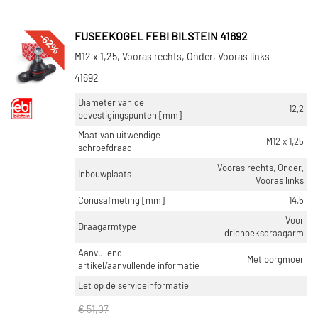
-62%
FUSEEKOGEL FEBI BILSTEIN 41692
M12 x 1,25, Vooras rechts, Onder, Vooras links
41692
Diameter van de
12,2
bevestigingspunten [mm]
Maat van uitwendige
M12 x 1,25
schroefdraad
Vooras rechts, Onder,
Inbouwplaats
Vooras links
Conusafmeting [mm]
14,5
Voor
Draagarmtype
driehoeksdraagarm
Aanvullend
Met borgmoer
artikel/aanvullende informatie
Let op de serviceinformatie
€ 51,07