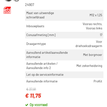
24907
Maat van uitwendige
M12 x 1,25
schroefdraad
Vooras rechts,
Inbouwplaats
Vooras links
Conusafmeting [mm]
17
Voor
Draagarmtype
driehoeksdraagarm
Aanvullend artikel/aanvullende
Met borgmoer
informatie
Aanvullende artikelen /
Met zekerheidsring
Aanvullende info 2
Let op de serviceinformatie
Aanvullende informatie
ProKit
€ 37,91
€ 11,75
Op voorraad