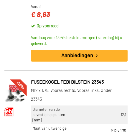
Vanaf
€ 8,63
Op voorraad
Vandaag voor 13:45 besteld, morgen (zaterdag) bij u
geleverd.
Aanbiedingen
-59%
FUSEEKOGEL FEBI BILSTEIN 23343
M12 x 1,75, Vooras rechts, Vooras links, Onder
23343
Diameter van de
bevestigingspunten
12,1
[mm]
Maat van uitwendige
M12 x 1,75