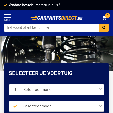
Vandaag besteld,
morgen in huis *
0
SELECTEER JE VOERTUIG
1
Selecteer merk
Selecteer model