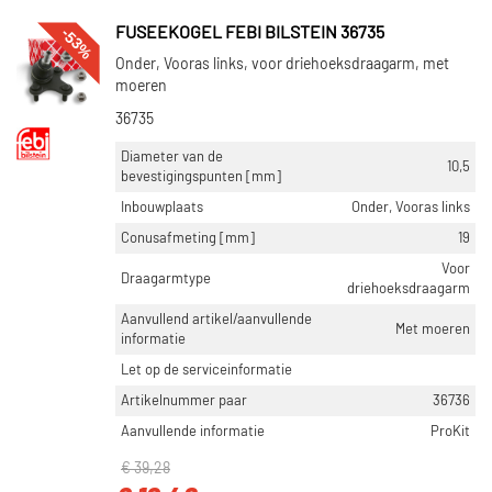
-53%
FUSEEKOGEL FEBI BILSTEIN 36735
Onder, Vooras links, voor driehoeksdraagarm, met
moeren
36735
Diameter van de
10,5
bevestigingspunten [mm]
Inbouwplaats
Onder, Vooras links
Conusafmeting [mm]
19
Voor
Draagarmtype
driehoeksdraagarm
Aanvullend artikel/aanvullende
Met moeren
informatie
Let op de serviceinformatie
Artikelnummer paar
36736
Aanvullende informatie
ProKit
€ 39,28