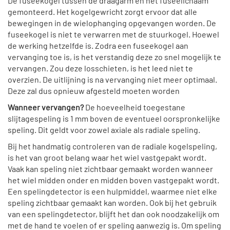
De fuseekogel tussen de draagarm en het fuseelichaam
gemonteerd. Het kogelgewricht zorgt ervoor dat alle
bewegingen in de wielophanging opgevangen worden. De
fuseekogel is niet te verwarren met de stuurkogel. Hoewel
de werking hetzelfde is. Zodra een fuseekogel aan
vervanging toe is, is het verstandig deze zo snel mogelijk te
vervangen. Zou deze losschieten, is het leed niet te
overzien. De uitlijning is na vervanging niet meer optimaal.
Deze zal dus opnieuw afgesteld moeten worden
Wanneer vervangen?
De hoeveelheid toegestane
slijtagespeling is 1 mm boven de eventueel oorspronkelijke
speling. Dit geldt voor zowel axiale als radiale speling.
Bij het handmatig controleren van de radiale kogelspeling,
is het van groot belang waar het wiel vastgepakt wordt.
Vaak kan speling niet zichtbaar gemaakt worden wanneer
het wiel midden onder en midden boven vastgepakt wordt.
Een spelingdetector is een hulpmiddel, waarmee niet elke
speling zichtbaar gemaakt kan worden. Ook bij het gebruik
van een spelingdetector, blijft het dan ook noodzakelijk om
met de hand te voelen of er speling aanwezig is. Om speling