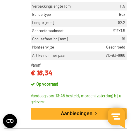
Verpakkingslengte [cm]
11,5
Bundeltype
Box
Lengte [mm]
82,2
Schroefdraadmaat
M12X1.5
Conusafmeting [mm]
19
Monteerwijze
Geschroefd
Artikelnummer paar
VO-BJ-1860
Vanaf
€ 16,34
Op voorraad
Vandaag voor 13:45 besteld, morgen (zaterdag) bij u
geleverd.
Aanbiedingen