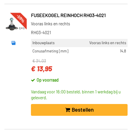
VOORRAAD
-59%
FUSEEKOGEL REINHOCH RH03-4021
Niet op voorraad (6352)
Vooras links en rechts
Op voorraad (5879)
RH03-4021
Inbouwplaats
Vooras links en rechts
Conusafmeting [mm]
14,8
€ 34,03
€ 13,95
Op voorraad
Vandaag voor 16:00 besteld, binnen 1 werkdag bij u
geleverd.
Bestellen