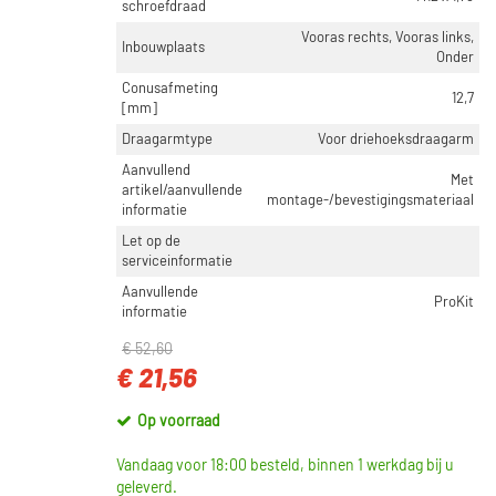
schroefdraad
Vooras rechts, Vooras links,
Inbouwplaats
Onder
Conusafmeting
12,7
[mm]
Draagarmtype
Voor driehoeksdraagarm
Aanvullend
Met
artikel/aanvullende
montage-/bevestigingsmateriaal
informatie
Let op de
serviceinformatie
Aanvullende
ProKit
informatie
€ 52,60
€ 21,56
Op voorraad
Vandaag voor 18:00 besteld, binnen 1 werkdag bij u
geleverd.