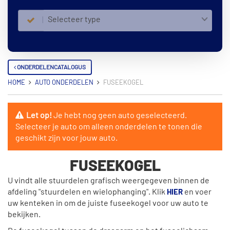
Selecteer type
ONDERDELENCATALOGUS
HOME
AUTO ONDERDELEN
FUSEEKOGEL
Let op!
Je hebt nog geen auto geselecteerd.
Selecteer je auto om alleen onderdelen te tonen die
geschikt zijn voor jouw auto.
FUSEEKOGEL
U vindt alle stuurdelen grafisch weergegeven binnen de
afdeling "stuurdelen en wielophanging". Klik
en voer
HIER
uw kenteken in om de juiste fuseekogel voor uw auto te
bekijken.