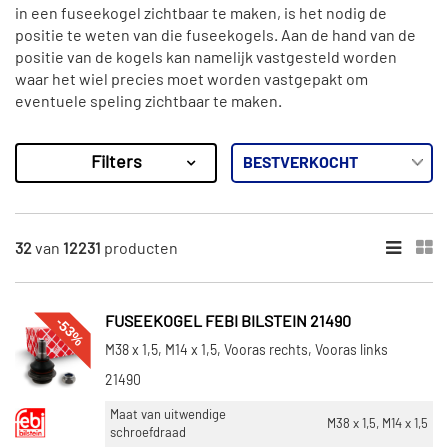
in een fuseekogel zichtbaar te maken, is het nodig de
positie te weten van die fuseekogels. Aan de hand van de
positie van de kogels kan namelijk vastgesteld worden
waar het wiel precies moet worden vastgepakt om
eventuele speling zichtbaar te maken.
Filters
12231
Resultaten
×
MERKEN
32
van
12231
producten
Febi Bilstein (600)
Moog (696)
-53%
FUSEEKOGEL FEBI BILSTEIN 21490
ABS (549)
M38 x 1,5, M14 x 1,5, Vooras rechts, Vooras links
Nipparts (63)
21490
TRW (427)
Maat van uitwendige
M38 x 1,5, M14 x 1,5
schroefdraad
Toon meer