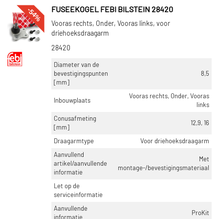
-54%
FUSEEKOGEL FEBI BILSTEIN 28420
Vooras rechts, Onder, Vooras links, voor
driehoeksdraagarm
28420
Diameter van de
bevestigingspunten
8,5
[mm]
Vooras rechts, Onder, Vooras
Inbouwplaats
links
Conusafmeting
12,9, 16
[mm]
Draagarmtype
Voor driehoeksdraagarm
Aanvullend
Met
artikel/aanvullende
montage-/bevestigingsmateriaal
informatie
Let op de
serviceinformatie
Aanvullende
ProKit
informatie