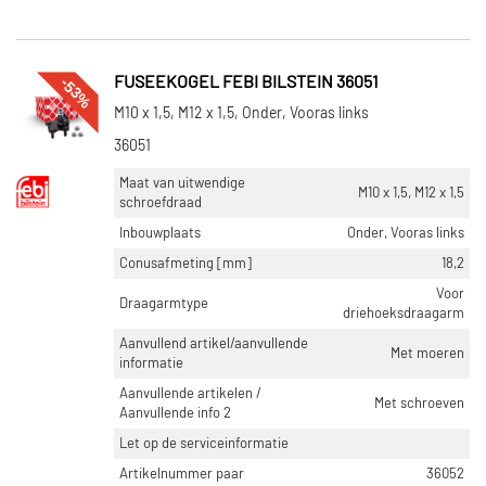
-53%
FUSEEKOGEL FEBI BILSTEIN 36051
M10 x 1,5, M12 x 1,5, Onder, Vooras links
36051
Maat van uitwendige
M10 x 1,5, M12 x 1,5
schroefdraad
Inbouwplaats
Onder, Vooras links
Conusafmeting [mm]
18,2
Voor
Draagarmtype
driehoeksdraagarm
Aanvullend artikel/aanvullende
Met moeren
informatie
Aanvullende artikelen /
Met schroeven
Aanvullende info 2
Let op de serviceinformatie
Artikelnummer paar
36052