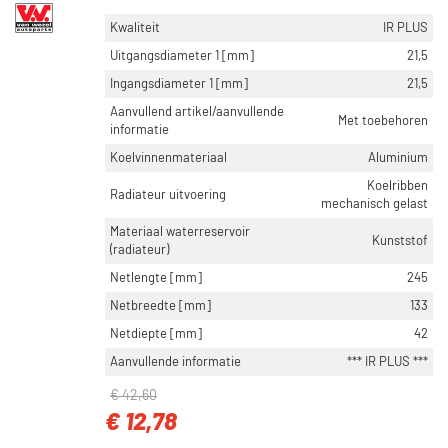
Kwaliteit
IR PLUS
Uitgangsdiameter 1 [mm]
21,5
Ingangsdiameter 1 [mm]
21,5
Aanvullend artikel/aanvullende
Met toebehoren
informatie
Koelvinnenmateriaal
Aluminium
Koelribben
Radiateur uitvoering
mechanisch gelast
Materiaal waterreservoir
Kunststof
(radiateur)
Netlengte [mm]
245
Netbreedte [mm]
133
Netdiepte [mm]
42
Aanvullende informatie
*** IR PLUS ***
€ 42,60
€ 12,78