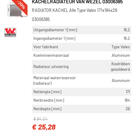
-70%
KACHELRADIATEUR VAN WEZEL 03006385
Nissens (475)
RADIATOR KACHEL Alle Type Valeo 171x184x26
Ava Cooling (540)
03006385
NRF (396)
Uitgangsdiameter 1 [mm]
16,2
Toon meer
Ingangsdiameter 1 [mm]
16,2
Voor fabrikant
Type Valeo
CATEGORIEËN
Koelvinnenmateriaal
Aluminium
Kachelradiateur (3514)
Koelribben
Radiateur uitvoering
Standkachel (5)
gesoldeerd
Materiaal waterreservoir
Aluminium
(radiateur)
NETLENGTE [MM]
Netlengte [mm]
171
234 (166)
Netbreedte [mm]
184
180 (139)
Netdiepte [mm]
26
210 (102)
170 (89)
€ 84,24
€ 25,28
220 (89)