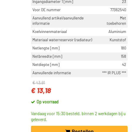
Ingangsdiameter 1 [mm]
23
Voor OE nummer
77362540
Aanvullend artikel/aanvullende
Met
informatie
toebehoren
Koelvinnenmateriaal
Aluminium
Materiaal waterreservoir (radiateur)
Kunststof
Netlengte [mm]
180
Netbreedte [mm]
158
Netdiepte [mm]
42
Aanvullende informatie
*** IR PLUS ***
€ 43,91
€ 13,18
Op voorraad
Vandaag voor 15:30 besteld, binnen 2 werkdagen bij u
geleverd.
Bestellen