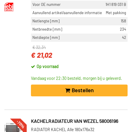
Voor OE nummer
1H1 819 031 B
Aanvullend artikel/aanvullende informatie
Met pakking
Netlengte [mm]
158
Netbreedte [mm]
234
Netdiepte [mm]
42
€ 32,34
€ 21,02
Op voorraad
Vandaag voor 22:30 besteld, morgen bij u geleverd.
Bestellen
-70%
KACHELRADIATEUR VAN WEZEL 58006196
RADIATOR KACHEL Alle 180x176x32