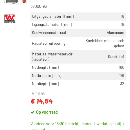
58006196
Uitgangsdiameter 1 [mm]
18
Ingangsdiameter 1 [mm]
18
Koelvinnenmateriaal
Aluminium
Koelribben mechanisch
Radiateur uitvoering
gelast
Materiaal waterreservoir
Kunststof
(radiateur)
Netlengte [mm]
180
Netbreedte [mm]
176
Netdiepte [mm]
32
€ 48,46
€ 14,54
Op voorraad
Vandaag voor 15:30 besteld, binnen 2 werkdagen bij u