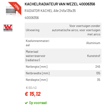
-70%
KACHELRADIATEUR VAN WEZEL 40006356
RADIATOR KACHEL Alle 245x135x35
40006356
Voor voertuigen zonder
Uitvoering
automatische airco, voor voertuigen
met airco
Koelvinnenmateri
Aluminium
aal
Materiaal
waterreservoir
Kunststof
(radiateur)
Netlengte [mm]
245
Netbreedte [mm]
135
Netdiepte [mm]
35
€ 50,42
€ 15,12
Op voorraad