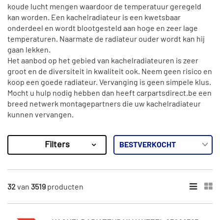
koude lucht mengen waardoor de temperatuur geregeld
kan worden. Een kachelradiateur is een kwetsbaar
onderdeel en wordt blootgesteld aan hoge en zeer lage
temperaturen. Naarmate de radiateur ouder wordt kan hij
gaan lekken.
Het aanbod op het gebied van kachelradiateuren is zeer
groot en de diversiteit in kwaliteit ook. Neem geen risico en
koop een goede radiateur. Vervanging is geen simpele klus.
Mocht u hulp nodig hebben dan heeft carpartsdirect.be een
breed netwerk montagepartners die uw kachelradiateur
kunnen vervangen.
Filters
3519
Resultaten
×
MERKEN
32
van
3519
producten
Van Wezel (389)
Diederichs (33)