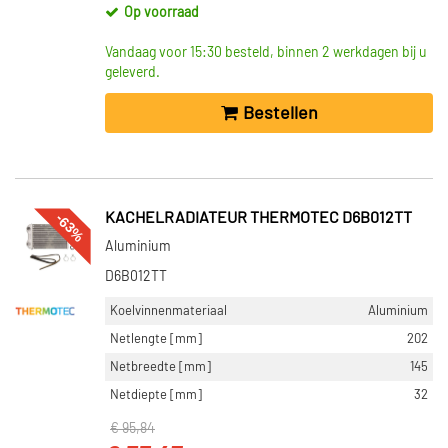
Op voorraad
Vandaag voor 15:30 besteld, binnen 2 werkdagen bij u
geleverd.
Bestellen
-63%
KACHELRADIATEUR THERMOTEC D6B012TT
Aluminium
D6B012TT
Koelvinnenmateriaal
Aluminium
Netlengte [mm]
202
Netbreedte [mm]
145
Netdiepte [mm]
32
€ 95,84