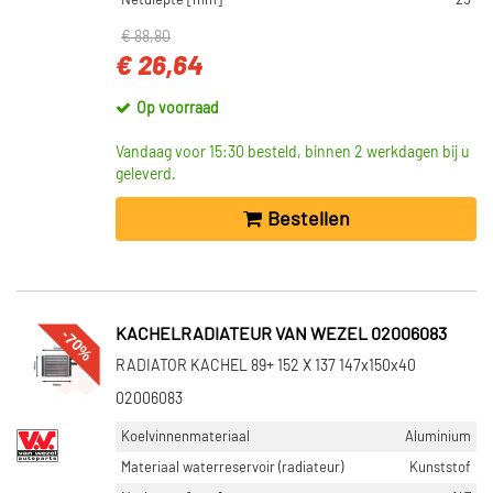
Netdiepte [mm]
25
€ 88,80
VOORRAAD
€ 26,64
Op voorraad (1844)
Niet op voorraad (1675)
Op voorraad
Vandaag voor 15:30 besteld, binnen 2 werkdagen bij u
geleverd.
Bestellen
-70%
KACHELRADIATEUR VAN WEZEL 02006083
RADIATOR KACHEL 89+ 152 X 137 147x150x40
02006083
Koelvinnenmateriaal
Aluminium
Materiaal waterreservoir (radiateur)
Kunststof