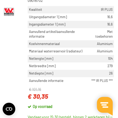
09016702
Kwaliteit
IR PLUS
Uitgangsdiameter 1 [mm]
16,6
Ingangsdiameter 1 [mm]
16,6
Aanvullend artikel/aanvullende
Met
informatie
toebehoren
Koelvinnenmateriaal
Aluminium
Materiaal waterreservoir (radiateur)
Aluminium
Netlengte [mm]
104
Netbreedte [mm]
279
Netdiepte [mm]
26
Aanvullende informatie
*** IR PLUS ***
€ 101,16
€ 30,35
Op voorraad
Vandaag voor 15:30 besteld, binnen 2 werkdagen bij u