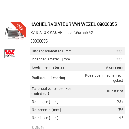
-70%
KACHELRADIATEUR VAN WEZEL 09006055
RADIATOR KACHEL -03 234x156x42
09006055
Uitgangsdiameter 1 [mm]
22,5
Ingangsdiameter 1 [mm]
22,5
Koelvinnenmateriaal
Aluminium
Koelribben mechanisch
Radiateur uitvoering
gelast
Materiaal waterreservoir
Kunststof
(radiateur)
Netlengte [mm]
234
Netbreedte [mm]
156
Netdiepte [mm]
42
€ 39,36