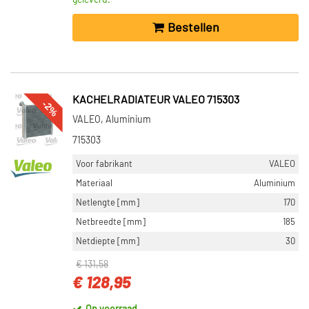
geleverd.
Bestellen
KACHELRADIATEUR VALEO 715303
-2%
VALEO, Aluminium
715303
Voor fabrikant
VALEO
Materiaal
Aluminium
Netlengte [mm]
170
Netbreedte [mm]
185
Netdiepte [mm]
30
€ 131,58
€ 128,95