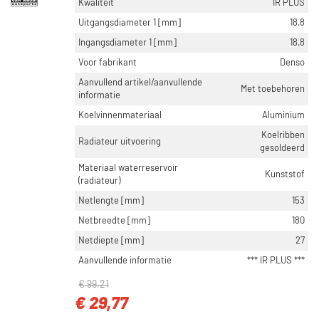
Kwaliteit
IR PLUS
Uitgangsdiameter 1 [mm]
18,8
Ingangsdiameter 1 [mm]
18,8
Voor fabrikant
Denso
Aanvullend artikel/aanvullende
Met toebehoren
informatie
Koelvinnenmateriaal
Aluminium
Koelribben
Radiateur uitvoering
gesoldeerd
Materiaal waterreservoir
Kunststof
(radiateur)
Netlengte [mm]
153
Netbreedte [mm]
180
Netdiepte [mm]
27
Aanvullende informatie
*** IR PLUS ***
€ 99,21
€ 29,77