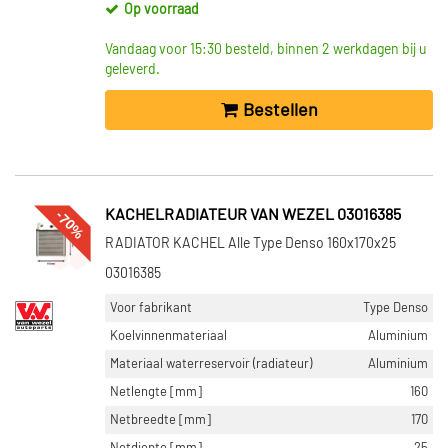
Toon meer
Op voorraad
Vandaag voor 15:30 besteld, binnen 2 werkdagen bij u
NETBREEDTE [MM]
geleverd.
157 (230)
Bestellen
158 (170)
140 (102)
180 (89)
163 (81)
-70%
KACHELRADIATEUR VAN WEZEL 03016385
Toon meer
RADIATOR KACHEL Alle Type Denso 160x170x25
NETDIEPTE [MM]
03016385
42 (1052)
Voor fabrikant
Type Denso
26 (775)
Koelvinnenmateriaal
Aluminium
32 (614)
Materiaal waterreservoir (radiateur)
Aluminium
40 (146)
Netlengte [mm]
160
27 (107)
Netbreedte [mm]
170
Toon meer