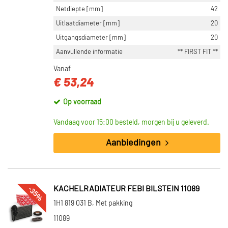
Netdiepte [mm]
42
Uitlaatdiameter [mm]
20
Uitgangsdiameter [mm]
20
Aanvullende informatie
** FIRST FIT **
Vanaf
€ 53,24
Op voorraad
Vandaag voor 15:00 besteld, morgen bij u geleverd.
Aanbiedingen
-35%
KACHELRADIATEUR FEBI BILSTEIN 11089
1H1 819 031 B, Met pakking
11089