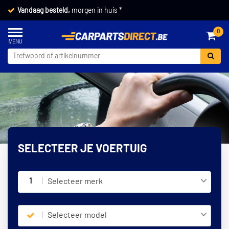
Vandaag besteld,
morgen in huis *
0
SELECTEER JE VOERTUIG
1
Selecteer merk
Selecteer model