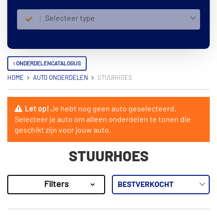
Selecteer type
ONDERDELENCATALOGUS
HOME
AUTO ONDERDELEN
STUURHOES
Let op!
Je hebt nog geen auto geselecteerd.
Selecteer je auto om alleen onderdelen te tonen die
geschikt zijn voor jouw auto.
STUURHOES
Filters
99
Resultaten
×