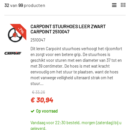
MERKEN
32
van
99
producten
Carpoint (19)
Mijnautoonderdelen (7)
CARPOINT STUURHOES LEER ZWART
-7%
Sparco (6)
CARPOINT 2510047
Simoni Racing (58)
2510047
SKF (2)
Dit leren Carpoint stuurhoes verhoogt het rijcomfort
en zorgt voor een betere grip. De stuurhoes is
Toon meer
geschikt voor sturen met een diameter van 37 tot en
met 39 centimeter. De hoes is met wat kracht
eenvoudig om het stuur te plaatsen, want de hoes
BINNENDIAMETER 2 [MM]
moet vanwege veiligheid uiteraard strak om het
29 (1)
stuur...
36 (1)
€ 33,26
40 (1)
€ 30,94
Op voorraad
VOORRAAD
Op voorraad (74)
Vandaag voor 22:30 besteld, morgen (zaterdag) bij u
geleverd.