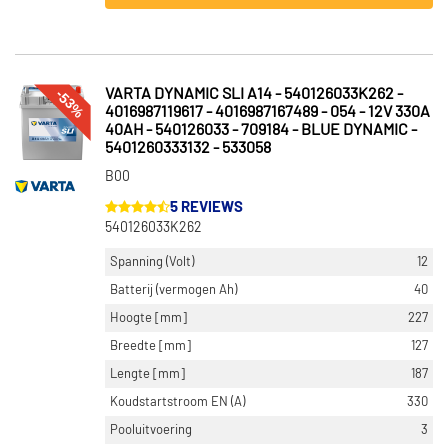
-53%
VARTA DYNAMIC SLI A14 - 540126033K262 -
4016987119617 - 4016987167489 - 054 - 12V 330A
40AH - 540126033 - 709184 - BLUE DYNAMIC -
5401260333132 - 533058
B00
5 REVIEWS
540126033K262
Spanning (Volt)
12
Batterij (vermogen Ah)
40
Hoogte [mm]
227
Breedte [mm]
127
Lengte [mm]
187
Koudstartstroom EN (A)
330
Pooluitvoering
3