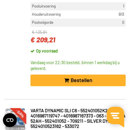
Pooluitvoering
1
Houderuitvoering
B13
Poolvolgorde
0
€ 435,84
€ 209,21
Op voorraad
Vandaag voor 22:30 besteld, binnen 1 werkdag bij u
geleverd.
Bestellen
-54%
VARTA DYNAMIC SLI C6 - 552401052K262 -
4016987119747 - 4016987167373 - 063 - 12V 520A
52AH - 552401052 - 709211 - SILVER DYNAMIC -
5524010523162 - 533072