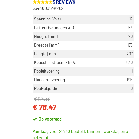
5 REVIEWS
554400053K262
Spanning (Volt)
12
Batterij (vermogen Ah)
54
Hoogte [mm]
190
Breedte [mm]
175
Lengte [mm]
207
Koudstartstroom EN (A)
530
Pooluitvoering
1
Houderuitvoering
B13
Poolvolgorde
0
€ 174,36
€ 78,47
Op voorraad
Vandaag voor 22:30 besteld, binnen 1 werkdag bij u
geleverd.