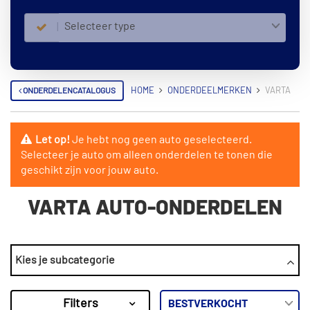
Selecteer type
ONDERDELENCATALOGUS
HOME
ONDERDEELMERKEN
VARTA
Let op!
Je hebt nog geen auto geselecteerd.
Selecteer je auto om alleen onderdelen te tonen die
geschikt zijn voor jouw auto.
VARTA AUTO-ONDERDELEN
CATEGORIEËN
Kies je subcategorie
Accu
×
Filters