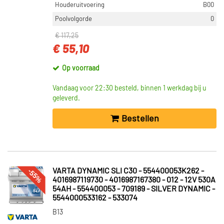
Houderuitvoering
B00
Poolvolgorde
0
€ 117,25
€ 55,10
Op voorraad
Vandaag voor 22:30 besteld, binnen 1 werkdag bij u
geleverd.
Bestellen
-55%
VARTA DYNAMIC SLI C30 - 554400053K262 -
4016987119730 - 4016987167380 - 012 - 12V 530A
54AH - 554400053 - 709189 - SILVER DYNAMIC -
5544000533162 - 533074
B13