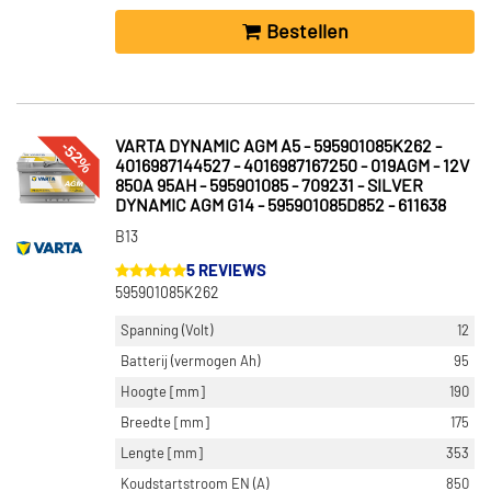
Bestellen
-52%
VARTA DYNAMIC AGM A5 - 595901085K262 -
4016987144527 - 4016987167250 - 019AGM - 12V
850A 95AH - 595901085 - 709231 - SILVER
DYNAMIC AGM G14 - 595901085D852 - 611638
B13
5 REVIEWS
595901085K262
Spanning (Volt)
12
Batterij (vermogen Ah)
95
Hoogte [mm]
190
Breedte [mm]
175
Lengte [mm]
353
Koudstartstroom EN (A)
850