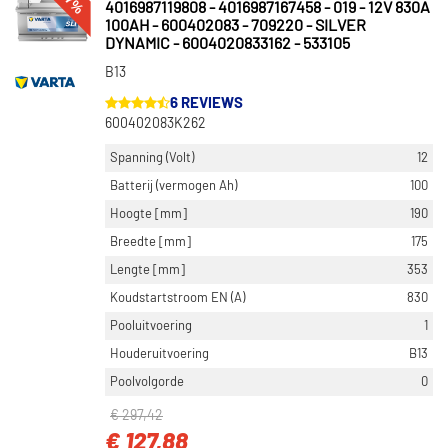
4016987119808 - 4016987167458 - 019 - 12V 830A
100AH - 600402083 - 709220 - SILVER
DYNAMIC - 6004020833162 - 533105
B13
6 REVIEWS
600402083K262
Spanning (Volt)
12
Batterij (vermogen Ah)
100
Hoogte [mm]
190
Breedte [mm]
175
Lengte [mm]
353
Koudstartstroom EN (A)
830
Pooluitvoering
1
Houderuitvoering
B13
Poolvolgorde
0
€ 297,42
€ 127,88