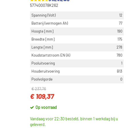
577400078K262
Spanning (Volt)
12
Batterij (vermogen Ah)
77
Hoogte [mm]
190
Breedte [mm]
175
Lengte [mm]
278
Koudstartstroom EN (A)
780
Pooluitvoering
1
Houderuitvoering
B13
Poolvolgorde
0
€ 237,76
€ 109,37
Op voorraad
Vandaag voor 22:30 besteld, binnen 1 werkdag bij u
geleverd.