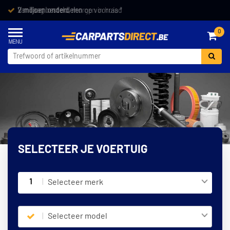
Vandaag besteld,
morgen in huis *
0
SELECTEER JE VOERTUIG
1
Selecteer merk
Selecteer model