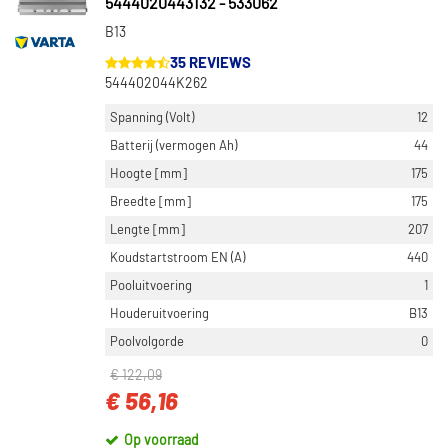
5444020443132 - 533062
B13
35 REVIEWS
544402044K262
Spanning (Volt)
12
Batterij (vermogen Ah)
44
Hoogte [mm]
175
Breedte [mm]
175
Lengte [mm]
207
Koudstartstroom EN (A)
440
Pooluitvoering
1
Houderuitvoering
B13
Poolvolgorde
0
€ 122,09
€ 56,16
Op voorraad