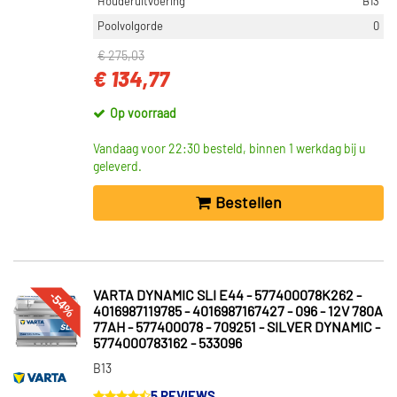
Houderuitvoering
B13
Poolvolgorde
0
€ 275,03
€ 134,77
Op voorraad
Vandaag voor 22:30 besteld, binnen 1 werkdag bij u
geleverd.
Bestellen
-54%
VARTA DYNAMIC SLI E44 - 577400078K262 -
4016987119785 - 4016987167427 - 096 - 12V 780A
77AH - 577400078 - 709251 - SILVER DYNAMIC -
5774000783162 - 533096
B13
5 REVIEWS