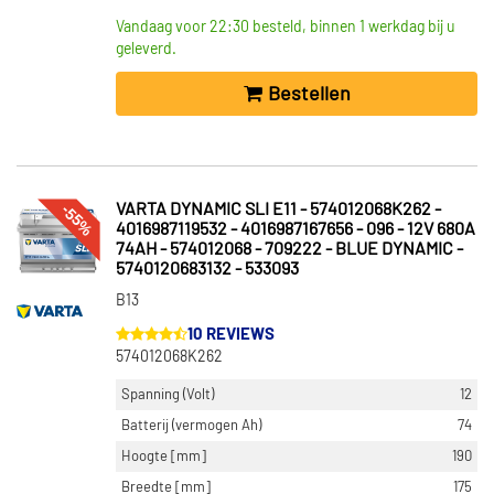
Vandaag voor 22:30 besteld, binnen 1 werkdag bij u
geleverd.
Bestellen
-55%
VARTA DYNAMIC SLI E11 - 574012068K262 -
4016987119532 - 4016987167656 - 096 - 12V 680A
74AH - 574012068 - 709222 - BLUE DYNAMIC -
5740120683132 - 533093
B13
10 REVIEWS
574012068K262
Spanning (Volt)
12
Batterij (vermogen Ah)
74
Hoogte [mm]
190
Breedte [mm]
175