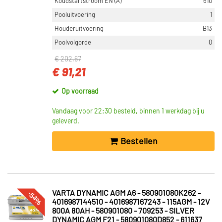
Koudstartstroom EN (A)
610
Pooluitvoering
1
Houderuitvoering
B13
Poolvolgorde
0
€ 202,67
€ 91,21
Op voorraad
Vandaag voor 22:30 besteld, binnen 1 werkdag bij u
geleverd.
Bestellen
-54%
VARTA DYNAMIC AGM A6 - 580901080K262 -
4016987144510 - 4016987167243 - 115AGM - 12V
800A 80AH - 580901080 - 709253 - SILVER
DYNAMIC AGM F21 - 580901080D852 - 611637