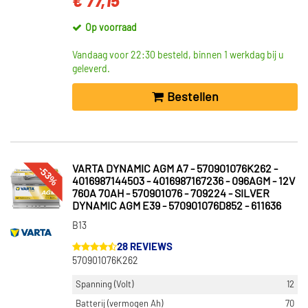
€ 77,15
Op voorraad
Vandaag voor 22:30 besteld, binnen 1 werkdag bij u
geleverd.
Bestellen
-53%
VARTA DYNAMIC AGM A7 - 570901076K262 -
4016987144503 - 4016987167236 - 096AGM - 12V
760A 70AH - 570901076 - 709224 - SILVER
DYNAMIC AGM E39 - 570901076D852 - 611636
B13
28 REVIEWS
570901076K262
Spanning (Volt)
12
Batterij (vermogen Ah)
70