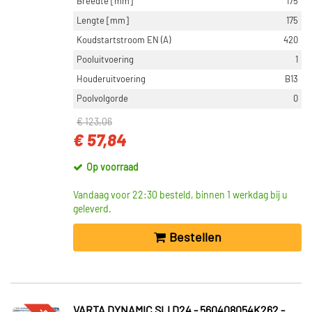
Breedte [mm]
175
Lengte [mm]
175
Koudstartstroom EN (A)
420
Pooluitvoering
1
Houderuitvoering
B13
Poolvolgorde
0
€ 123,06
€ 57,84
Op voorraad
Vandaag voor 22:30 besteld, binnen 1 werkdag bij u
geleverd.
Bestellen
VARTA DYNAMIC SLI D24 - 560408054K262 -