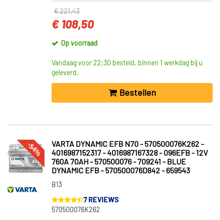
€ 221,43
€ 108,50
Op voorraad
Vandaag voor 22:30 besteld, binnen 1 werkdag bij u
geleverd.
Bestellen
-54%
VARTA DYNAMIC EFB N70 - 570500076K262 -
4016987152317 - 4016987167328 - 096EFB - 12V
760A 70AH - 570500076 - 709241 - BLUE
DYNAMIC EFB - 570500076D842 - 659543
B13
7 REVIEWS
570500076K262