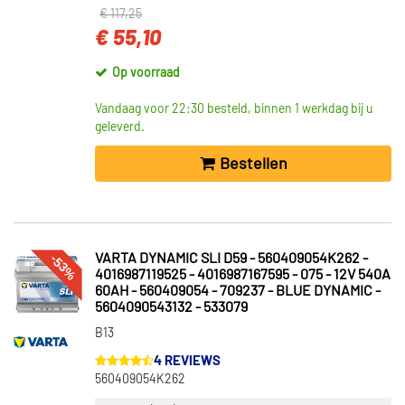
€ 117,25
€ 55,10
Op voorraad
Vandaag voor 22:30 besteld, binnen 1 werkdag bij u
geleverd.
Bestellen
-53%
VARTA DYNAMIC SLI D59 - 560409054K262 -
4016987119525 - 4016987167595 - 075 - 12V 540A
60AH - 560409054 - 709237 - BLUE DYNAMIC -
5604090543132 - 533079
B13
4 REVIEWS
560409054K262