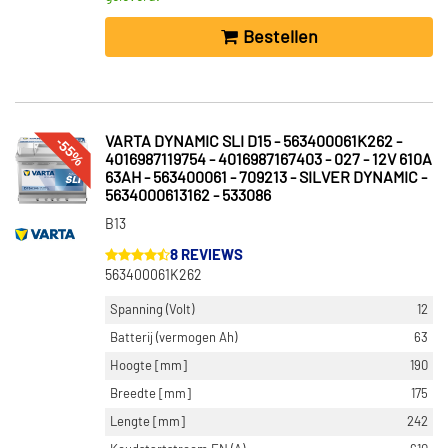
Bestellen
-55%
VARTA DYNAMIC SLI D15 - 563400061K262 -
4016987119754 - 4016987167403 - 027 - 12V 610A
63AH - 563400061 - 709213 - SILVER DYNAMIC -
5634000613162 - 533086
B13
8 REVIEWS
563400061K262
Spanning (Volt)
12
Batterij (vermogen Ah)
63
Hoogte [mm]
190
Breedte [mm]
175
Lengte [mm]
242