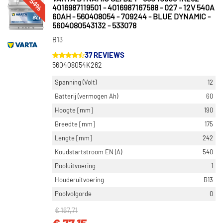
-54%
4016987119501 - 4016987167588 - 027 - 12V 540A
60AH - 560408054 - 709244 - BLUE DYNAMIC -
5604080543132 - 533078
B13
37 REVIEWS
560408054K262
Spanning (Volt)
12
Batterij (vermogen Ah)
60
Hoogte [mm]
190
Breedte [mm]
175
Lengte [mm]
242
Koudstartstroom EN (A)
540
Pooluitvoering
1
Houderuitvoering
B13
Poolvolgorde
0
€ 167,71