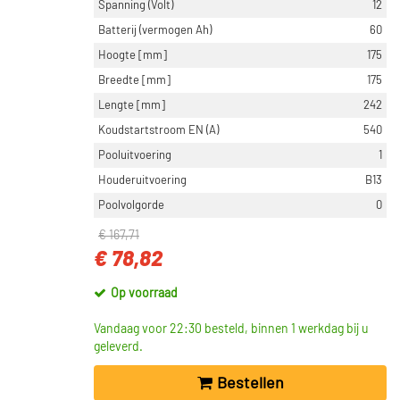
Spanning (Volt)
12
Batterij (vermogen Ah)
60
Hoogte [mm]
175
Breedte [mm]
175
Lengte [mm]
242
Koudstartstroom EN (A)
540
Pooluitvoering
1
Houderuitvoering
B13
Poolvolgorde
0
€ 167,71
€ 78,82
Op voorraad
Vandaag voor 22:30 besteld, binnen 1 werkdag bij u
geleverd.
Bestellen