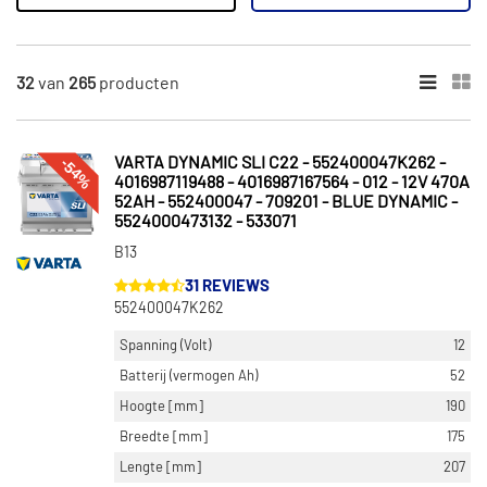
265
Resultaten
×
32
van
265
producten
CATEGORIEËN
Accu (233)
Batterijen (32)
-54%
VARTA DYNAMIC SLI C22 - 552400047K262 -
4016987119488 - 4016987167564 - 012 - 12V 470A
52AH - 552400047 - 709201 - BLUE DYNAMIC -
SPANNING (VOLT)
5524000473132 - 533071
12 (226)
B13
6 (7)
31 REVIEWS
552400047K262
BATTERIJ (VERMOGEN AH)
Spanning (Volt)
12
60 (11)
Batterij (vermogen Ah)
52
45 (10)
Hoogte [mm]
190
70 (10)
Breedte [mm]
175
105 (9)
Lengte [mm]
207
12 (9)