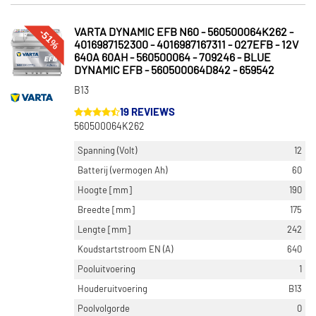
-51%
VARTA DYNAMIC EFB N60 - 560500064K262 -
4016987152300 - 4016987167311 - 027EFB - 12V
640A 60AH - 560500064 - 709246 - BLUE
DYNAMIC EFB - 560500064D842 - 659542
B13
19 REVIEWS
560500064K262
Spanning (Volt)
12
Batterij (vermogen Ah)
60
Hoogte [mm]
190
Breedte [mm]
175
Lengte [mm]
242
Koudstartstroom EN (A)
640
Pooluitvoering
1
Houderuitvoering
B13
Poolvolgorde
0