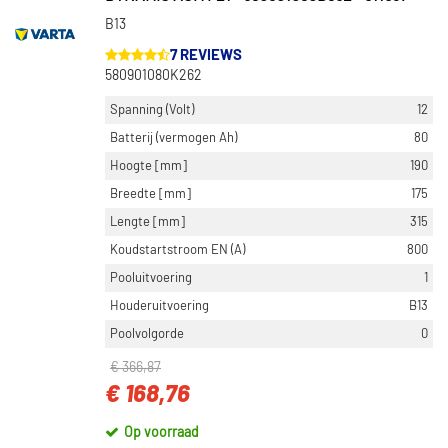
B13
7 REVIEWS
580901080K262
Spanning (Volt)
12
Batterij (vermogen Ah)
80
Hoogte [mm]
190
Breedte [mm]
175
Lengte [mm]
315
Koudstartstroom EN (A)
800
Pooluitvoering
1
Houderuitvoering
B13
Poolvolgorde
0
€ 366,87
€ 168,76
Op voorraad