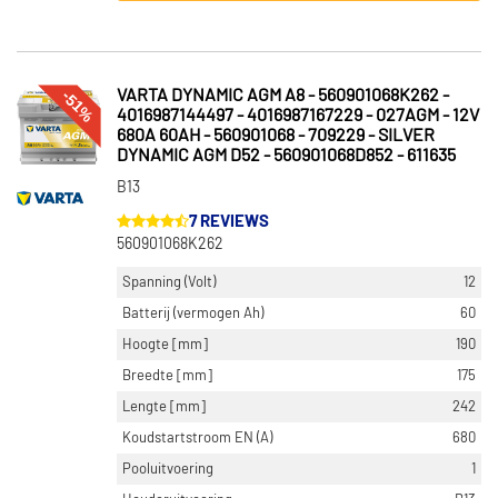
-51%
VARTA DYNAMIC AGM A8 - 560901068K262 -
4016987144497 - 4016987167229 - 027AGM - 12V
680A 60AH - 560901068 - 709229 - SILVER
DYNAMIC AGM D52 - 560901068D852 - 611635
B13
7 REVIEWS
560901068K262
Spanning (Volt)
12
Batterij (vermogen Ah)
60
Hoogte [mm]
190
Breedte [mm]
175
Lengte [mm]
242
Koudstartstroom EN (A)
680
Pooluitvoering
1