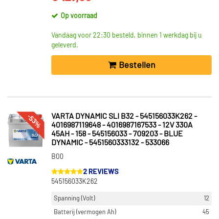
Op voorraad
Vandaag voor 22:30 besteld, binnen 1 werkdag bij u
geleverd.
Bestellen
-53%
VARTA DYNAMIC SLI B32 - 545156033K262 -
4016987119648 - 4016987167533 - 12V 330A
45AH - 158 - 545156033 - 709203 - BLUE
DYNAMIC - 5451560333132 - 533066
B00
2 REVIEWS
545156033K262
Spanning (Volt)
12
Batterij (vermogen Ah)
45