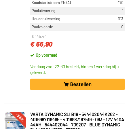
Koudstartstroom EN (A)
470
Toon meer
Pooluitvoering
1
Houderuitvoering
B13
VOORRAAD
Poolvolgorde
0
Op voorraad (161)
€ 145,44
Niet op voorraad (104)
€ 66,90
Op voorraad
Vandaag voor 22:30 besteld, binnen 1 werkdag bij u
geleverd.
Bestellen
-54%
VARTA DYNAMIC SLI B18 - 544402044K262 -
4016987119495 - 4016987167519 - 063 - 12V 440A
44AH - 544402044 - 709207 - BLUE DYNAMIC -