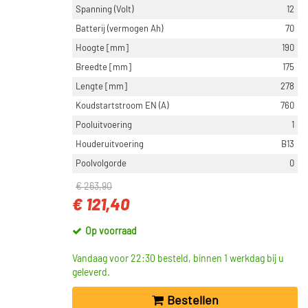
Spanning (Volt)
12
Batterij (vermogen Ah)
70
Hoogte [mm]
190
Breedte [mm]
175
Lengte [mm]
278
Koudstartstroom EN (A)
760
Pooluitvoering
1
Houderuitvoering
B13
Poolvolgorde
0
€ 263,90
€ 121,40
Op voorraad
Vandaag voor 22:30 besteld, binnen 1 werkdag bij u
geleverd.
Bestellen