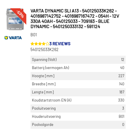
-53%
VARTA DYNAMIC SLI A13 - 540125033K262 -
4016987142752 - 4016987167472 - 054H - 12V
330A 40AH - 540125033 - 709183 - BLUE
DYNAMIC - 5401250333132 - 591124
B01
3 REVIEWS
540125033K262
Spanning (Volt)
12
Batterij (vermogen Ah)
40
Hoogte [mm]
227
Breedte [mm]
140
Lengte [mm]
187
Koudstartstroom EN (A)
330
Pooluitvoering
3
Houderuitvoering
B01
Poolvolgorde
0