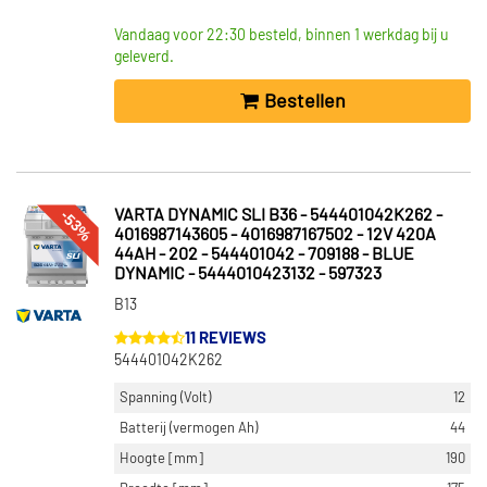
Vandaag voor 22:30 besteld, binnen 1 werkdag bij u
geleverd.
Bestellen
-53%
VARTA DYNAMIC SLI B36 - 544401042K262 -
4016987143605 - 4016987167502 - 12V 420A
44AH - 202 - 544401042 - 709188 - BLUE
DYNAMIC - 5444010423132 - 597323
B13
11 REVIEWS
544401042K262
Spanning (Volt)
12
Batterij (vermogen Ah)
44
Hoogte [mm]
190