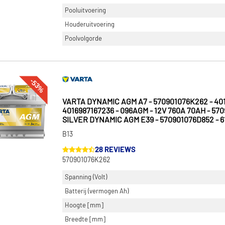
Pooluitvoering
Houderuitvoering
Poolvolgorde
-53%
VARTA DYNAMIC AGM A7 - 570901076K262 - 401
4016987167236 - 096AGM - 12V 760A 70AH - 570
SILVER DYNAMIC AGM E39 - 570901076D852 - 6
B13
28 REVIEWS
570901076K262
Spanning (Volt)
Batterij (vermogen Ah)
Hoogte [mm]
Breedte [mm]