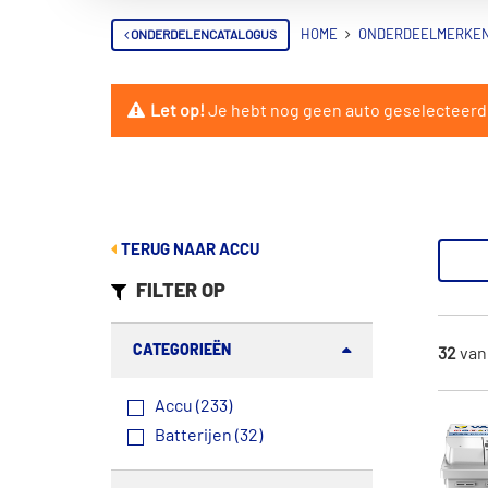
ONDERDELENCATALOGUS
HOME
ONDERDEELMERKE
Let op!
Je hebt nog geen auto geselecteerd. 
TERUG NAAR ACCU
FILTER OP
CATEGORIEËN
32
va
Accu (233)
Batterijen (32)