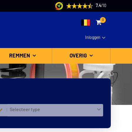
7.4
/
10
0
Inloggen
REMMEN
OVERIG
Selecteer type