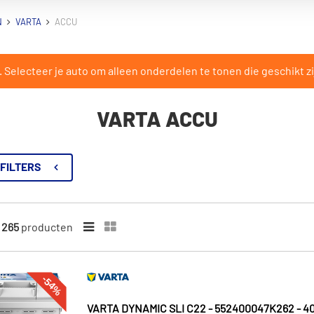
N
VARTA
ACCU
Selecteer je auto om alleen onderdelen te tonen die geschikt zi
VARTA ACCU
FILTERS
n
265
producten
-54%
VARTA DYNAMIC SLI C22 - 552400047K262 - 40