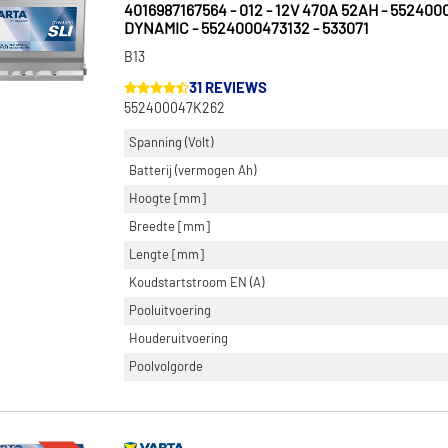
4016987167564 - 012 - 12V 470A 52AH - 552400
DYNAMIC - 5524000473132 - 533071
B13
31 REVIEWS
552400047K262
Spanning (Volt)
Batterij (vermogen Ah)
Hoogte [mm]
Breedte [mm]
Lengte [mm]
Koudstartstroom EN (A)
Pooluitvoering
Houderuitvoering
Poolvolgorde