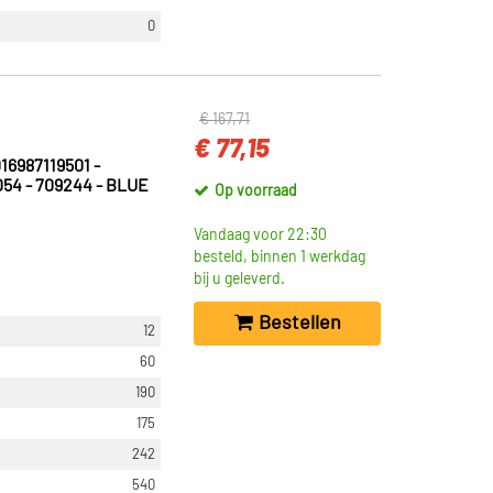
0
€ 167,71
€ 77,15
16987119501 -
054 - 709244 - BLUE
Op voorraad
Vandaag voor 22:30
besteld, binnen 1 werkdag
bij u geleverd.
Bestellen
12
60
190
175
242
540