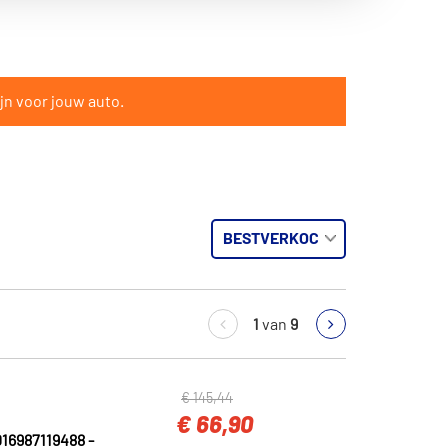
jn voor jouw auto.
1
van
9
€ 145,44
€ 66,90
16987119488 -