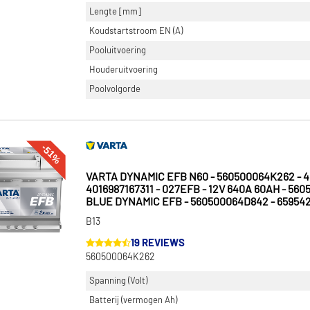
Lengte [mm]
Koudstartstroom EN (A)
Pooluitvoering
Houderuitvoering
Poolvolgorde
-51%
VARTA DYNAMIC EFB N60 - 560500064K262 - 4
4016987167311 - 027EFB - 12V 640A 60AH - 560
BLUE DYNAMIC EFB - 560500064D842 - 65954
B13
19 REVIEWS
560500064K262
Spanning (Volt)
Batterij (vermogen Ah)