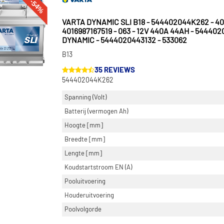
-54%
VARTA DYNAMIC SLI B18 - 544402044K262 - 40
4016987167519 - 063 - 12V 440A 44AH - 544402
DYNAMIC - 5444020443132 - 533062
B13
35 REVIEWS
544402044K262
Spanning (Volt)
Batterij (vermogen Ah)
Hoogte [mm]
Breedte [mm]
Lengte [mm]
Koudstartstroom EN (A)
Pooluitvoering
Houderuitvoering
Poolvolgorde