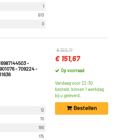
1
B13
0
€ 322,71
€ 151,67
6987144503 -
901076 - 709224 -
Op voorraad
11636
Vandaag voor 22:30
besteld, binnen 1 werkdag
bij u geleverd.
Bestellen
12
70
190
175