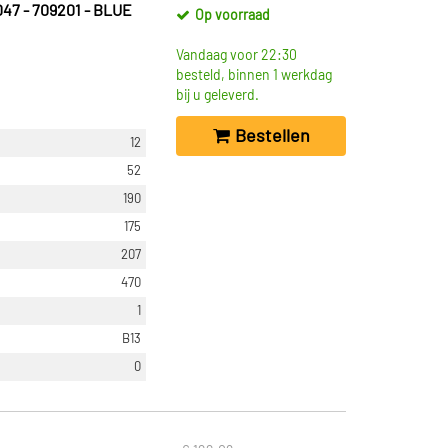
047 - 709201 - BLUE
Op voorraad
Vandaag voor 22:30
besteld, binnen 1 werkdag
bij u geleverd.
Bestellen
12
52
190
175
207
470
1
B13
0