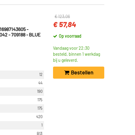
€ 123,06
€ 57,84
16987143605 -
042 - 709188 - BLUE
Op voorraad
Vandaag voor 22:30
besteld, binnen 1 werkdag
bij u geleverd.
Bestellen
12
44
190
175
175
420
1
B13