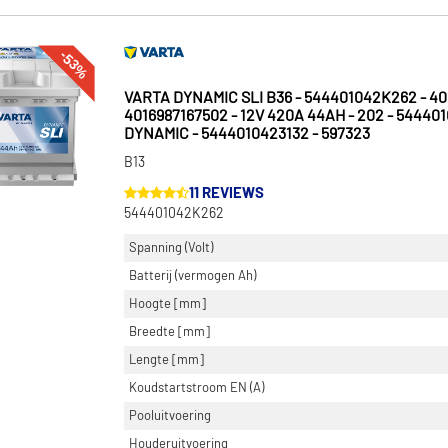
-53%
VARTA DYNAMIC SLI B36 - 544401042K262 - 40
4016987167502 - 12V 420A 44AH - 202 - 544401
DYNAMIC - 5444010423132 - 597323
B13
11 REVIEWS
544401042K262
Spanning (Volt)
Batterij (vermogen Ah)
Hoogte [mm]
Breedte [mm]
Lengte [mm]
Koudstartstroom EN (A)
Pooluitvoering
Houderuitvoering