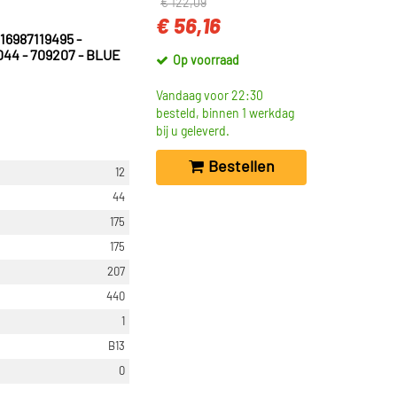
€ 122,09
€ 56,16
16987119495 -
044 - 709207 - BLUE
Op voorraad
Vandaag voor 22:30
besteld, binnen 1 werkdag
bij u geleverd.
Bestellen
12
44
175
175
207
440
1
B13
0