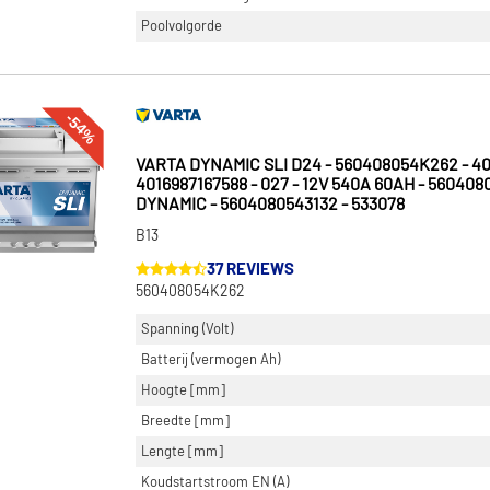
Poolvolgorde
-54%
VARTA DYNAMIC SLI D24 - 560408054K262 - 40
4016987167588 - 027 - 12V 540A 60AH - 560408
DYNAMIC - 5604080543132 - 533078
B13
37 REVIEWS
560408054K262
Spanning (Volt)
Batterij (vermogen Ah)
Hoogte [mm]
Breedte [mm]
Lengte [mm]
Koudstartstroom EN (A)