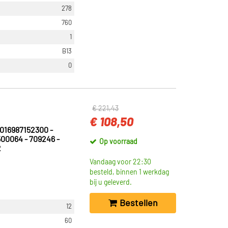
278
760
1
B13
0
€ 221,43
€ 108,50
016987152300 -
500064 - 709246 -
Op voorraad
2
Vandaag voor 22:30
besteld, binnen 1 werkdag
bij u geleverd.
Bestellen
12
60