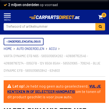
2 miljoen onderdelen
op voorraad
0
ONDERDELENCATALOGUS
HOME
AUTO ONDERDELEN
ACCU
VARTA DYNAMIC EFB N65 - 565501065K262 - 4016987152546 -
4016987167274 - 005EFB - 12V 650A 65AH - 565501065 - 709245 - BLUE
DYNAMIC EFB - 565501065D842 - 634803
Let op!
Je hebt nog geen auto geselecteerd.
VUL JE
om te tonen of
KENTEKEN IN OF SELECTEER HANDMATIG
dit product geschikt is voor jouw auto.