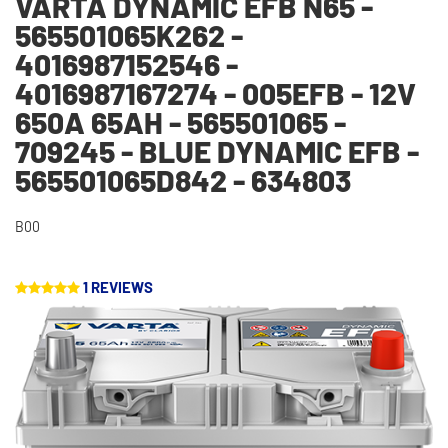
VARTA DYNAMIC EFB N65 -
565501065K262 -
4016987152546 -
4016987167274 - 005EFB - 12V
650A 65AH - 565501065 -
709245 - BLUE DYNAMIC EFB -
565501065D842 - 634803
B00
1 REVIEWS