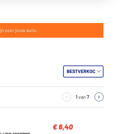
jn voor jouw auto.
1
van
7
€ 6,40