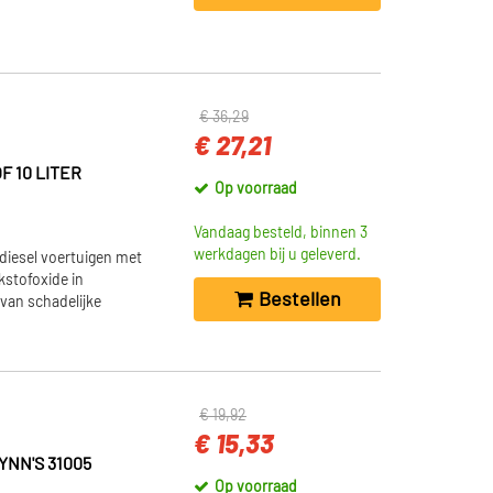
€ 36,29
€ 27,21
 10 LITER
Op voorraad
Vandaag besteld, binnen 3
werkdagen bij u geleverd.
diesel voertuigen met
kstofoxide in
Bestellen
 van schadelijke
€ 19,92
€ 15,33
NN'S 31005
Op voorraad