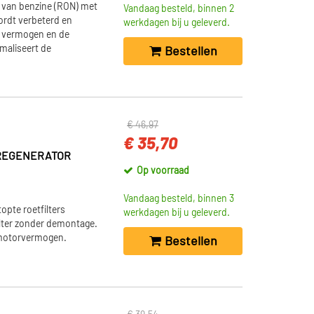
l van benzine (RON) met
Vandaag besteld, binnen 2
ordt verbeterd en
werkdagen bij u geleverd.
t vermogen en de
imaliseert de
Bestellen
€ 46,97
€ 35,70
 REGENERATOR
Op voorraad
Vandaag besteld, binnen 3
pte roetfilters
werkdagen bij u geleverd.
ilter zonder demontage.
 motorvermogen.
Bestellen