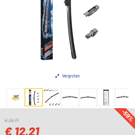
Vergroten
-59
€ 29,77
€ 12,21