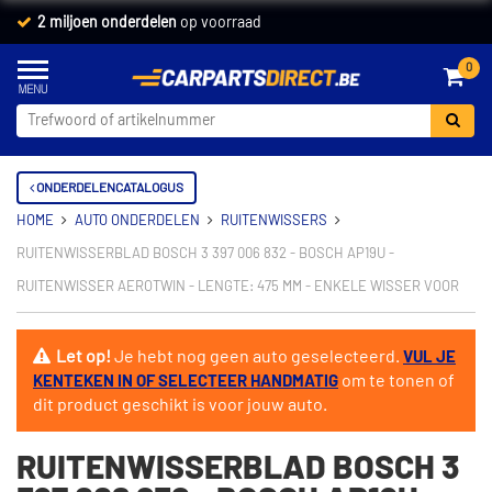
2 miljoen onderdelen
op voorraad
0
ONDERDELENCATALOGUS
HOME
AUTO ONDERDELEN
RUITENWISSERS
RUITENWISSERBLAD BOSCH 3 397 006 832 - BOSCH AP19U -
RUITENWISSER AEROTWIN - LENGTE: 475 MM - ENKELE WISSER VOOR
Let op!
Je hebt nog geen auto geselecteerd.
VUL JE
om te tonen of
KENTEKEN IN OF SELECTEER HANDMATIG
dit product geschikt is voor jouw auto.
RUITENWISSERBLAD BOSCH 3