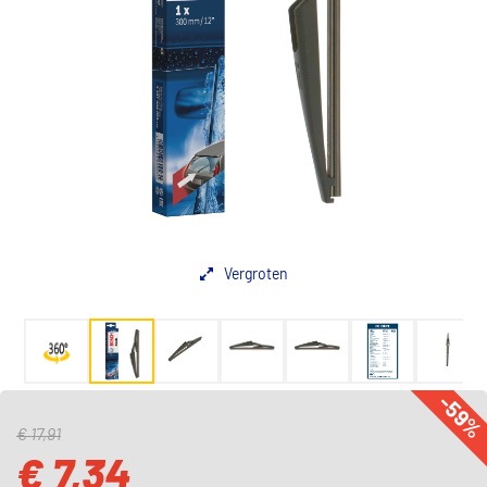
Vergroten
-59
€ 17,91
€ 7,34