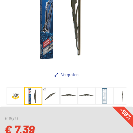
Vergroten
-59
€ 18,03
€ 7,39