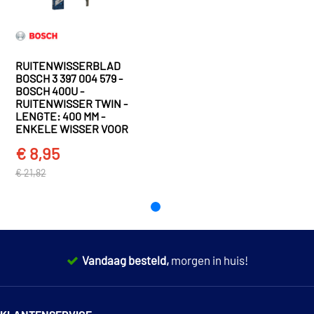
Alfa Romeo
33
33 (907_) (1990 - 1994)
Valeo Compact 574110
Alfa Romeo
33
33 (907_) Sedan (1990 - 1994)
RUITENWISSERBLAD
Valeo Compact 574147
BOSCH 3 397 004 579 -
BOSCH 400U -
TOON MEER
€ 7,10
RUITENWISSER TWIN -
Valeo 574110
LENGTE: 400 MM -
ENKELE WISSER VOOR
€ 12,03
Valeo 574147
€ 8,95
€ 21,82
Vandaag besteld,
morgen in huis!
14 dagen
100% retourgarantie