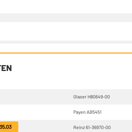
TEN
Glaser H80649-00
Payen AB5451
35,03
Reinz 61-36970-00