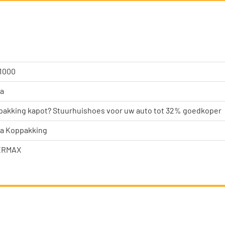
1000
sa
akking kapot? Stuurhuishoes voor uw auto tot 32% goedkoper
sa Koppakking
ERMAX