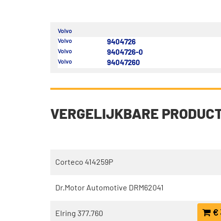
Volvo
Volvo
9404726
Volvo
9404726-0
Volvo
94047260
VERGELIJKBARE PRODUC
Corteco 414259P
Dr.Motor Automotive DRM62041
€ 
Elring 377.760