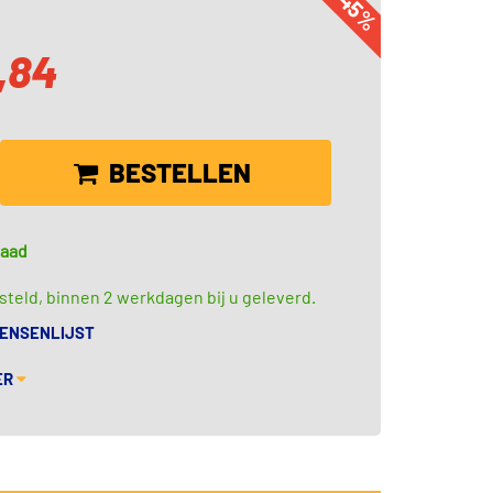
-45%
,84
BESTELLEN
raad
teld, binnen 2 werkdagen bij u geleverd.
WENSENLIJST
ER