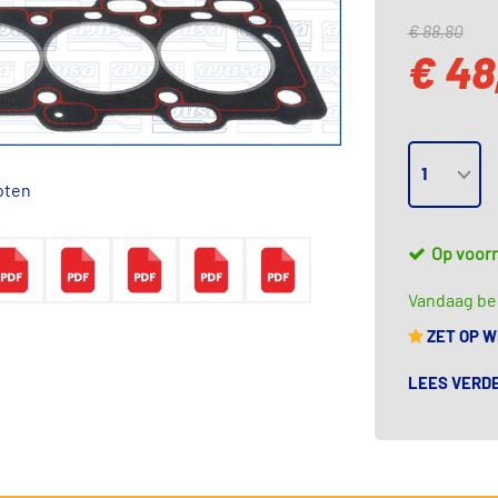
€ 88,80
€ 48
oten
Op voor
Vandaag bes
ZET OP 
LEES VERD