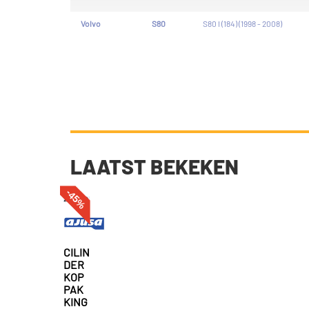
Volvo
S80
S80 I (184) (1998 - 2008)
LAATST BEKEKEN
-45%
CILIN
DER
KOP
PAK
KING