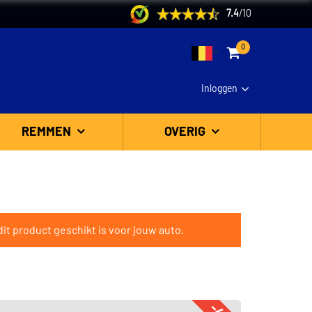
7.4
/
10
0
Inloggen
REMMEN
OVERIG
it product geschikt is voor jouw auto.