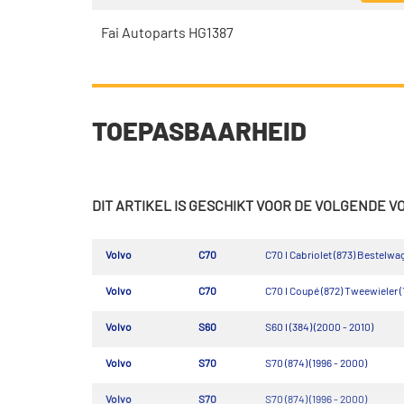
Fai Autoparts HG1387
TOEPASBAARHEID
DIT ARTIKEL IS GESCHIKT VOOR DE VOLGENDE 
Volvo
C70
C70 I Cabriolet (873) Bestelwag
Volvo
C70
C70 I Coupé (872) Tweewieler (
Volvo
S60
S60 I (384) (2000 - 2010)
Volvo
S70
S70 (874) (1996 - 2000)
Volvo
S70
S70 (874) (1996 - 2000)