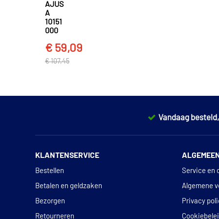
AJUS
A
10151
000
€ 59,09
€ 107,45
Vandaag besteld
KLANTENSERVICE
ALGEMEE
Bestellen
Service en 
Betalen en geldzaken
Algemene v
Bezorgen
Privacy pol
Retourneren
Cookiebele