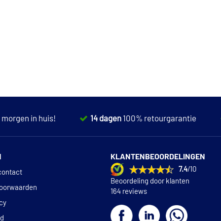
,
morgen in huis!
14 dagen
100% retourgarantie
N
KLANTENBEOORDELINGEN
7.4
/10
contact
Beoordeling door klanten
oorwaarden
164 reviews
icy
id