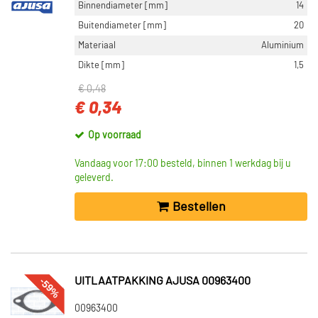
Binnendiameter [mm]
14
Buitendiameter [mm]
20
Materiaal
Aluminium
Dikte [mm]
1,5
€ 0,48
€ 0,34
Op voorraad
Vandaag voor 17:00 besteld, binnen 1 werkdag bij u
geleverd.
Bestellen
-59%
UITLAATPAKKING AJUSA 00963400
00963400