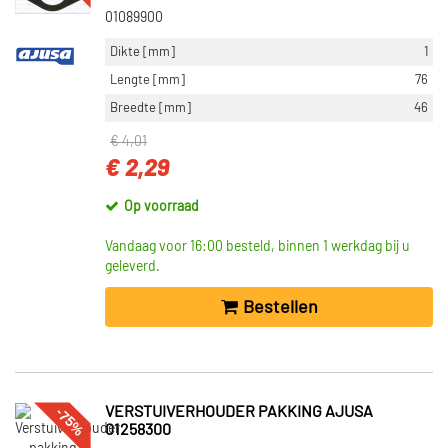
01089900
Dikte [mm]
1
Lengte [mm]
76
Breedte [mm]
46
€ 4,01
€ 2,29
Op voorraad
Vandaag voor 16:00 besteld, binnen 1 werkdag bij u
geleverd.
Bestellen
-75%
VERSTUIVERHOUDER PAKKING AJUSA
01258300