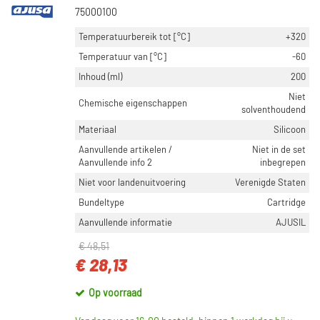
Op voorraad (7331)
75000100
Temperatuurbereik tot [°C]
+320
Temperatuur van [°C]
-60
Inhoud (ml)
200
Niet
Chemische eigenschappen
solventhoudend
Materiaal
Silicoon
Aanvullende artikelen /
Niet in de set
Aanvullende info 2
inbegrepen
Niet voor landenuitvoering
Verenigde Staten
Bundeltype
Cartridge
Aanvullende informatie
AJUSIL
€ 48,51
€ 28,13
Op voorraad