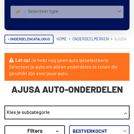
Selecteer type
ONDERDELENCATALOGUS
HOME
ONDERDEELMERKEN
AJUSA
Let op!
Je hebt nog geen auto geselecteerd.
Selecteer je auto om alleen onderdelen te tonen die
geschikt zijn voor jouw auto.
AJUSA AUTO-ONDERDELEN
CATEGORIEËN
Kies je subcategorie
Bougie
Brandstofpomp
Filters
Carter pakking