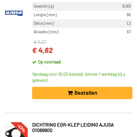
Gewicht [g]
9,001
Lengte [mm]
96
Dikte [mm]
1,2
Breedte [mm]
67
€ 11,27
€ 4,62
Op voorraad
Vandaag voor 16:00 besteld, binnen 1 werkdag bij u
geleverd.
Bestellen
-43%
DICHTRING EGR-KLEP LEIDING AJUSA
01089900