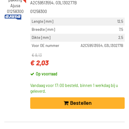
A2C59513554, 03L130277B
01258300
Lengte [mm]
12,5
Breedte [mm]
7,5
Dikte [mm]
2,5
Voor OE nummer
A2C59513554, 03L130277B
€ 8,13
€ 2,03
Op voorraad
Vandaag voor 17:00 besteld, binnen 1 werkdag bij u
geleverd.
Bestellen