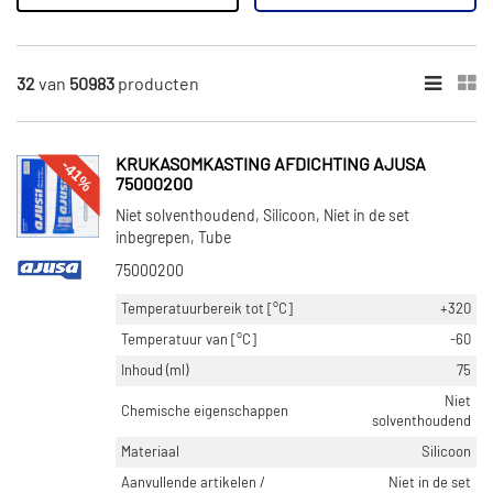
Carterontluchting
Carterpan
Toon meer
32
van
50983
producten
×
50983
Resultaten
-41%
KRUKASOMKASTING AFDICHTING AJUSA
75000200
×
Niet solventhoudend, Silicoon, Niet in de set
CATEGORIEËN
inbegrepen, Tube
Motorpakking (9964)
75000200
Cilinderkop pakking set/kopset (7503)
Temperatuurbereik tot [°C]
+320
Cilinderkop pakking (3613)
Temperatuur van [°C]
-60
Kleppendekselpakking (2968)
Inhoud (ml)
75
Pakking (2797)
Niet
Toon meer
Chemische eigenschappen
solventhoudend
Materiaal
Silicoon
INBOUWPLAATS
Aanvullende artikelen /
Niet in de set