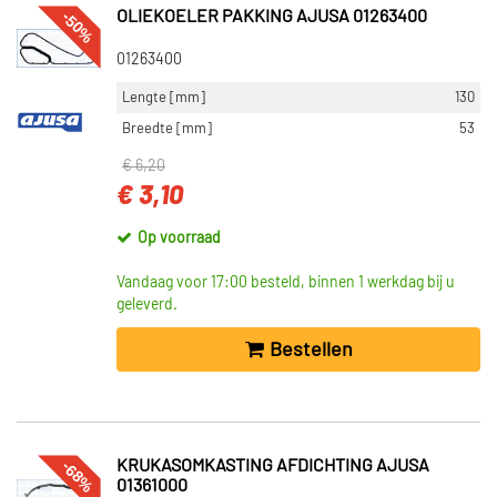
-50%
OLIEKOELER PAKKING AJUSA 01263400
01263400
Lengte [mm]
130
Breedte [mm]
53
€ 6,20
€ 3,10
Op voorraad
Vandaag voor 17:00 besteld, binnen 1 werkdag bij u
geleverd.
Bestellen
-68%
KRUKASOMKASTING AFDICHTING AJUSA
01361000