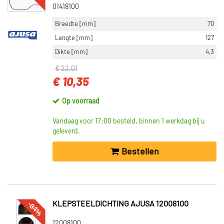
01418100
Breedte [mm]
70
Lengte [mm]
127
Dikte [mm]
4,3
€ 22,01
€ 10,35
Op voorraad
Vandaag voor 17:00 besteld, binnen 1 werkdag bij u
geleverd.
Bestellen
-84%
KLEPSTEELDICHTING AJUSA 12008100
12008100