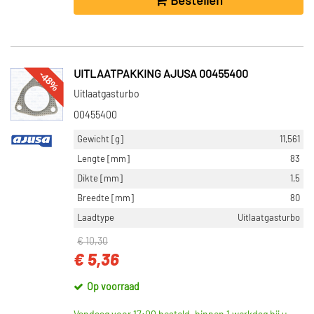
Bestellen
-48%
UITLAATPAKKING AJUSA 00455400
Uitlaatgasturbo
00455400
Gewicht [g]
11,561
Lengte [mm]
83
Dikte [mm]
1,5
Breedte [mm]
80
Laadtype
Uitlaatgasturbo
€ 10,30
€ 5,36
Op voorraad