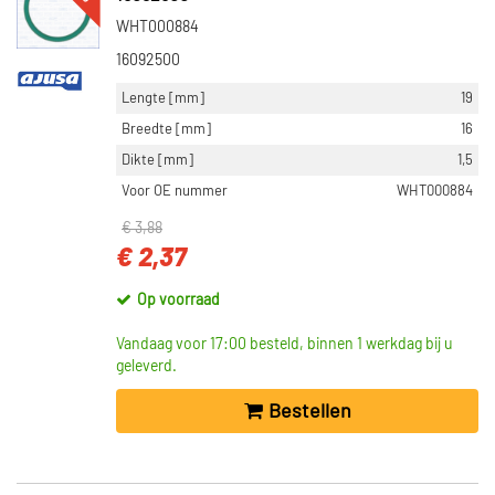
WHT000884
16092500
Lengte [mm]
19
Breedte [mm]
16
Dikte [mm]
1,5
Voor OE nummer
WHT000884
€ 3,88
€ 2,37
Op voorraad
Vandaag voor 17:00 besteld, binnen 1 werkdag bij u
geleverd.
Bestellen