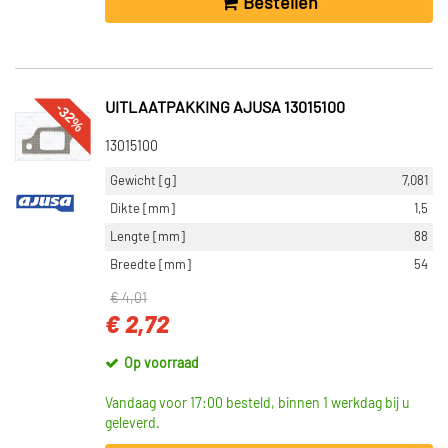
Bestellen
-32%
UITLAATPAKKING AJUSA 13015100
13015100
Gewicht [g]
7,081
Dikte [mm]
1,5
Lengte [mm]
88
Breedte [mm]
54
€ 4,01
€ 2,72
Op voorraad
Vandaag voor 17:00 besteld, binnen 1 werkdag bij u
geleverd.