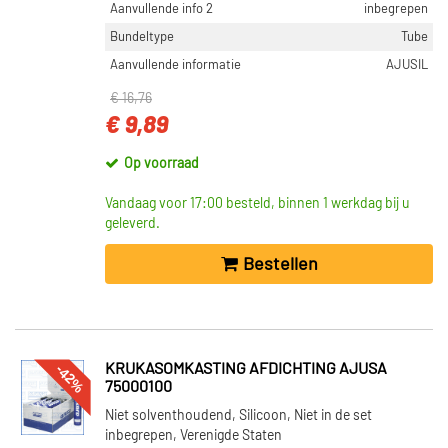
Aanvoerzijde (179)
Aanvullende info 2
inbegrepen
Afvoerzijde (178)
Bundeltype
Tube
Voorkant (89)
Aanvullende informatie
AJUSIL
Versnellingsbak zijde (23)
€ 16,76
Voor cilinder 1 - 4 (4)
€ 9,89
Toon meer
Op voorraad
LAADTYPE
Vandaag voor 17:00 besteld, binnen 1 werkdag bij u
Uitlaatgasturbo (291)
geleverd.
Geregelde tweetraps oplading (3)
Bestellen
Turbo (1)
Rootscompressor (1)
Turbolader/Compressor (1)
Toon meer
-42%
KRUKASOMKASTING AFDICHTING AJUSA
75000100
VOORRAAD
Niet solventhoudend, Silicoon, Niet in de set
inbegrepen, Verenigde Staten
Niet op voorraad (43652)