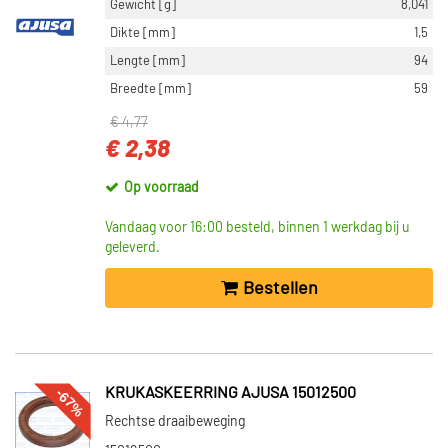
Gewicht [g]
8,041
Dikte [mm]
1,5
Lengte [mm]
94
Breedte [mm]
59
€ 4,77
€ 2,38
Op voorraad
Vandaag voor 16:00 besteld, binnen 1 werkdag bij u
geleverd.
Bestellen
-67%
KRUKASKEERRING AJUSA 15012500
Rechtse draaibeweging