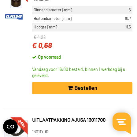
Binnendiameter [mm]
6
Buitendiameter [mm]
10,7
Hoogte [mm]
11,5
€ 4,22
€ 0,68
Op voorraad
Vandaag voor 16:00 besteld, binnen 1 werkdag bij u
geleverd.
Bestellen
-24%
UITLAATPAKKING AJUSA 13011700
13011700