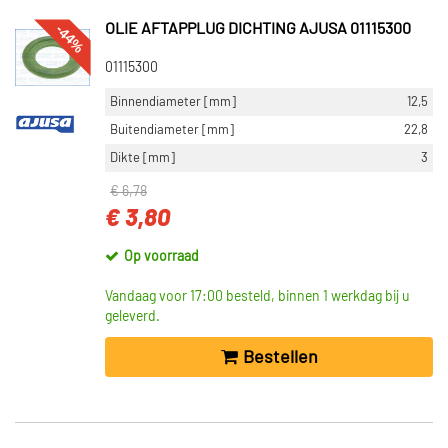
-44%
OLIE AFTAPPLUG DICHTING AJUSA 01115300
01115300
Binnendiameter [mm]
12,5
Buitendiameter [mm]
22,8
Dikte [mm]
3
€ 6,78
€ 3,80
Op voorraad
Vandaag voor 17:00 besteld, binnen 1 werkdag bij u
geleverd.
Bestellen