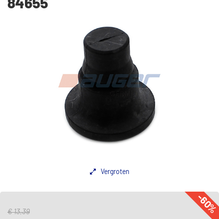
84655
Vergroten
-60
€ 13,39