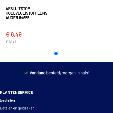
AFSLUITSTOP
KOELVLOEISTOFFLENS
AUGER 84655
€ 6,49
€ 16,21
Vandaag besteld,
morgen in huis!
14 dagen
100% retourgarantie
KLANTENSERVICE
Deskundig
advies
Bestellen
Betalen en geldzaken