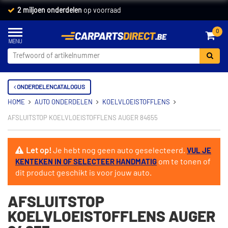
2 miljoen onderdelen
op voorraad
0
ONDERDELENCATALOGUS
HOME
AUTO ONDERDELEN
KOELVLOEISTOFFLENS
AFSLUITSTOP KOELVLOEISTOFFLENS AUGER 84655
Let op!
Je hebt nog geen auto geselecteerd.
VUL JE
om te tonen of
KENTEKEN IN OF SELECTEER HANDMATIG
dit product geschikt is voor jouw auto.
AFSLUITSTOP
KOELVLOEISTOFFLENS AUGER