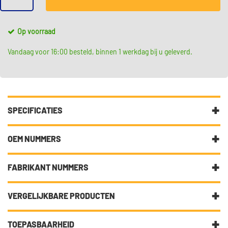
Op voorraad
Vandaag voor 16:00 besteld, binnen 1 werkdag bij u geleverd.
SPECIFICATIES
Fabrikantcode
0 204 114 190
OEM NUMMERS
Merk
Bosch
Toyota
FABRIKANT NUMMERS
Toyota
04907 0H010
Categorie
Hoge kwaliteit remschoenen
Toyota
049070H010
voor de achterremmen
KS190
VERGELIJKBARE PRODUCTEN
Toyota
49070 H0300
Bekijk meer
Toyota
Bosch Remschoenen
49070H0300
Citroën
€ 156,66
TOEPASBAARHEID
Brembo K 61 083
Aanvullende informatie
KIT SUPERPRO