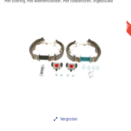
Met voering, Met wielremcilinder, Met toebehoren, Ingebouwd
-40
Vergroten