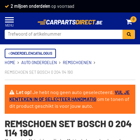
2 miljoen onderdelen
op voorraad
0
ONDERDELENCATALOGUS
HOME
AUTO ONDERDELEN
REMSCHOENEN
REMSCHOEN SET BOSCH 0 204 114 190
Let op!
Je hebt nog geen auto geselecteerd.
VUL JE
om te tonen of
KENTEKEN IN OF SELECTEER HANDMATIG
dit product geschikt is voor jouw auto.
REMSCHOEN SET BOSCH 0 204
114 190