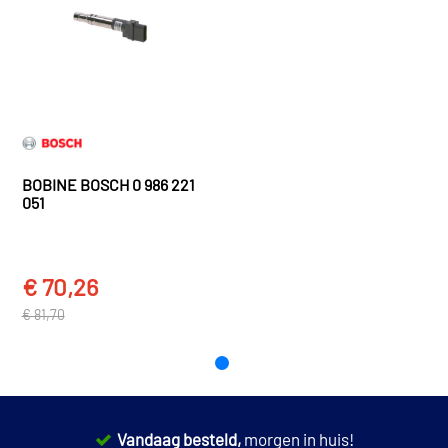
Porsche
955 602 101 04
TT (8J3) (2006 - 2015)
Porsche
955 602 101 05
Audi
TT
TT (8N3) (1998 - 2007)
Audi
TT
TT Roadster (8J9) (2007 - 2014)
Audi
TT
TT Roadster (8N9) (1999 - 2007)
BOBINE BOSCH 0 986 221
051
TOON MEER
€ 70,26
€ 81,70
Vandaag besteld,
morgen in huis!