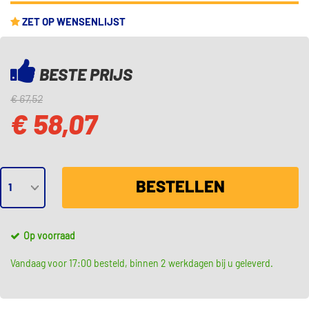
EAN: 4047025113809
ZET OP WENSENLIJST
BESTE PRIJS
€ 67,52
€ 58,07
BESTELLEN
Op voorraad
Vandaag voor 17:00 besteld, binnen 2 werkdagen bij u geleverd.