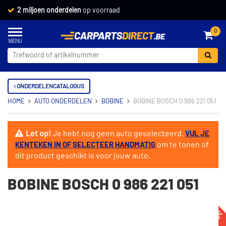
2 miljoen onderdelen
op voorraad
0
ONDERDELENCATALOGUS
HOME
AUTO ONDERDELEN
BOBINE
BOBINE BOSCH 0 986 221 051
Let op!
Je hebt nog geen auto geselecteerd.
VUL JE
om te tonen of
KENTEKEN IN OF SELECTEER HANDMATIG
dit product geschikt is voor jouw auto.
BOBINE BOSCH 0 986 221 051
-14