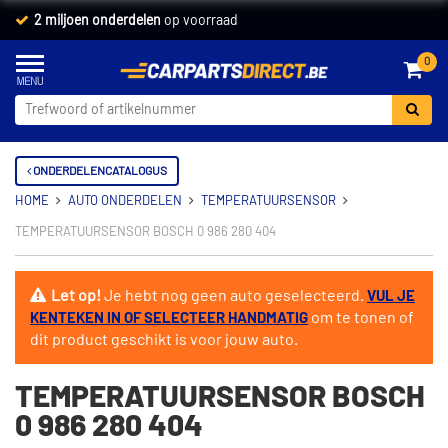
2 miljoen onderdelen
op voorraad
0
ONDERDELENCATALOGUS
HOME
AUTO ONDERDELEN
TEMPERATUURSENSOR
TEMPERATUURSENSOR BOSCH 0 986 280 404
Let op!
Je hebt nog geen auto geselecteerd.
VUL JE
om te tonen of
KENTEKEN IN OF SELECTEER HANDMATIG
dit product geschikt is voor jouw auto.
TEMPERATUURSENSOR BOSCH
0 986 280 404