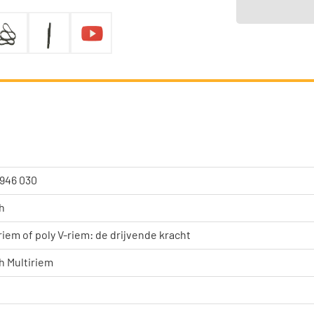
 946 030
h
riem of poly V-riem: de drijvende kracht
h Multiriem