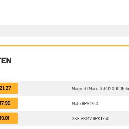
TEN
21,27
Magneti Marelli 3412000056
17,90
Malo 6PV1750
19,01
SKF VKMV 6PK1750