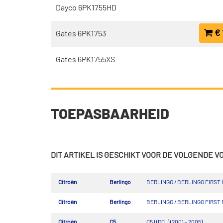
Dayco 6PK1755HD
€ 
Gates 6PK1753
Gates 6PK1755XS
TOEPASBAARHEID
DIT ARTIKEL IS GESCHIKT VOOR DE VOLGENDE 
Citroën
Berlingo
BERLINGO / BERLINGO FIRST Ha
Citroën
Berlingo
BERLINGO / BERLINGO FIRST MP
Citroën
C5
C5 I (DC_) (2001 - 2005)