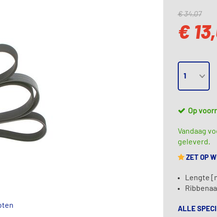
€ 34,07
€ 13
Op voor
Vandaag voo
geleverd.
ZET OP 
Lengte [
Ribbenaan
oten
ALLE SPECI