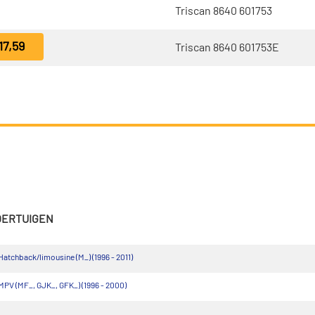
Triscan 8640 601753
17,59
Triscan 8640 601753E
VOERTUIGEN
tchback/limousine (M_) (1996 - 2011)
V (MF_, GJK_, GFK_) (1996 - 2000)