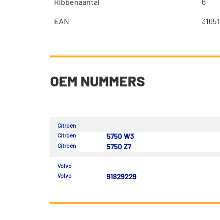
Ribbenaantal
6
EAN
3165
OEM NUMMERS
Citroën
Citroën
5750 W3
Citroën
5750 Z7
Volvo
Volvo
91829229