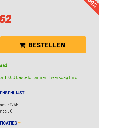
-60%
,62
BESTELLEN
raad
r 16:00 besteld, binnen 1 werkdag bij u
WENSENLIJST
mm]: 1755
tal: 6
FICATIES