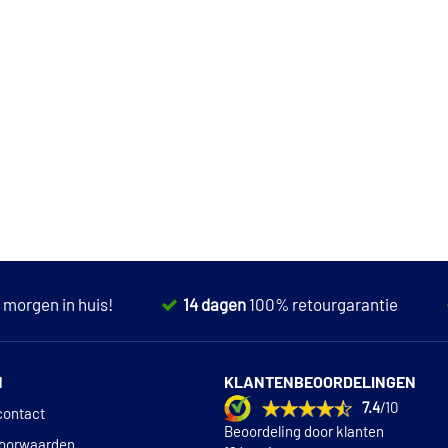
,
morgen in huis!
14 dagen
100% retourgarantie
N
KLANTENBEOORDELINGEN
7.4
/10
contact
Beoordeling door klanten
oorwaarden