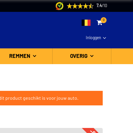
7.4
/
10
0
Inloggen
REMMEN
OVERIG
it product geschikt is voor jouw auto.