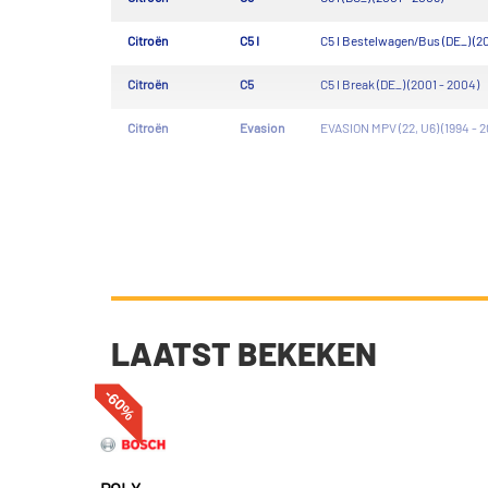
Citroën
C5 I
C5 I Bestelwagen/Bus (DE_) (2
Citroën
C5
C5 I Break (DE_) (2001 - 2004)
Citroën
Evasion
EVASION MPV (22, U6) (1994 - 
LAATST BEKEKEN
-60%