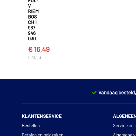
POLY
V-
RIEM
BOS
CH 1
987
946
030
€ 16,49
€ 41,23
Vandaag besteld
KLANTENSERVICE
ALGEMEE
Bestellen
Service en 
Betalen en geldzaken
Algemene v