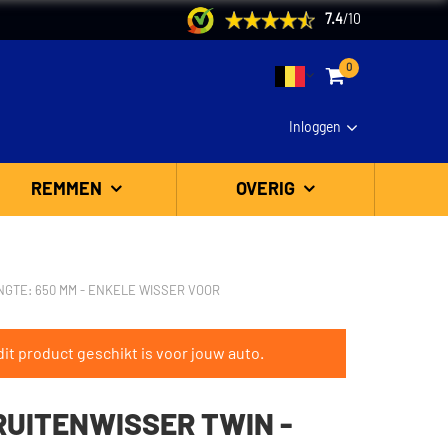
7.4
/
10
0
Inloggen
REMMEN
OVERIG
ENGTE: 650 MM - ENKELE WISSER VOOR
it product geschikt is voor jouw auto.
 RUITENWISSER TWIN -