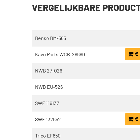
VERGELIJKBARE PRODUC
Denso DM-565
€ 
Kavo Parts WCB-26660
NWB 27-026
NWB EU-526
SWF 116137
€ 
SWF 132652
Trico EF650