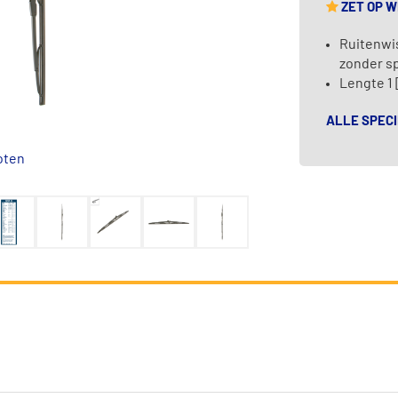
ZET OP 
Ruitenwis
zonder sp
Lengte 1
ALLE SPECI
oten