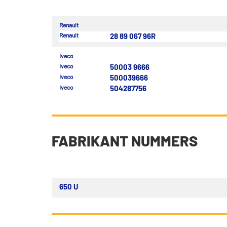
Renault
Renault
28 89 067 96R
Iveco
Iveco
50003 9666
Iveco
500039666
Iveco
504287756
FABRIKANT NUMMERS
650 U