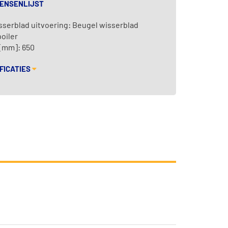
WENSENLIJST
serblad uitvoering: Beugel wisserblad
oiler
 [mm]: 650
FICATIES