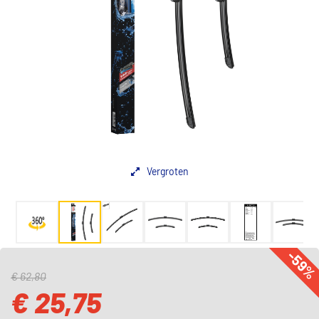
Vergroten
-59
€ 62,80
€ 25,75