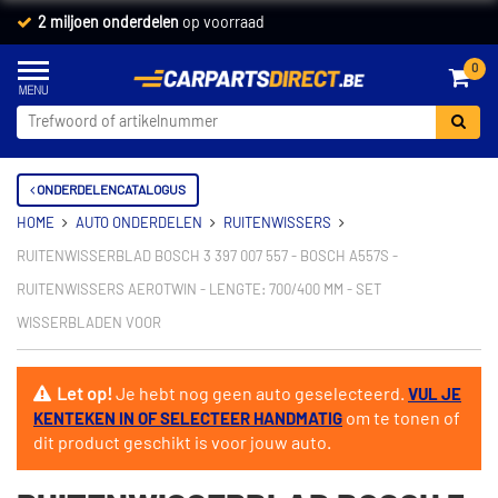
2 miljoen onderdelen
op voorraad
0
ONDERDELENCATALOGUS
HOME
AUTO ONDERDELEN
RUITENWISSERS
RUITENWISSERBLAD BOSCH 3 397 007 557 - BOSCH A557S -
RUITENWISSERS AEROTWIN - LENGTE: 700/400 MM - SET
WISSERBLADEN VOOR
Let op!
Je hebt nog geen auto geselecteerd.
VUL JE
om te tonen of
KENTEKEN IN OF SELECTEER HANDMATIG
dit product geschikt is voor jouw auto.