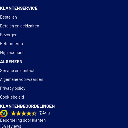
14 dagen
100% retourgarantie
Valeo Compact 578502
KLANTENSERVICE
Deskundig
advies
Bestellen
Valeo Compact 578515
Betalen en geldzaken
Bezorgen
€ 24,38
Valeo 574692
Retourneren
€ 35,31
Valeo 577930
Mijn account
ALGEMEEN
Service en contact
Algemene voorwaarden
Privacy policy
Cookiebeleid
KLANTENBEOORDELINGEN
7.4
/10
Beoordeling door klanten
164 reviews