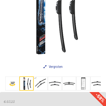
Vergroten
-59
€ 57,23