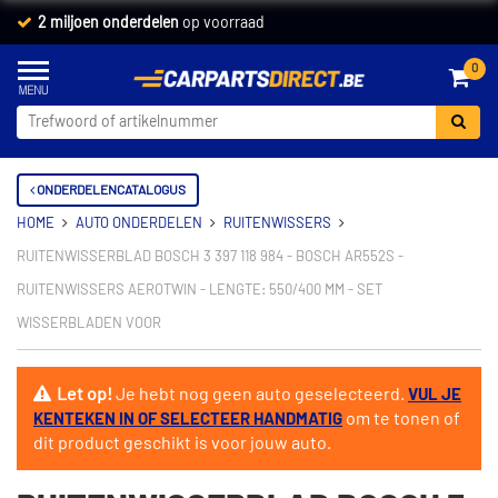
2 miljoen onderdelen
op voorraad
0
ONDERDELENCATALOGUS
HOME
AUTO ONDERDELEN
RUITENWISSERS
RUITENWISSERBLAD BOSCH 3 397 118 984 - BOSCH AR552S -
RUITENWISSERS AEROTWIN - LENGTE: 550/400 MM - SET
WISSERBLADEN VOOR
Let op!
Je hebt nog geen auto geselecteerd.
VUL JE
om te tonen of
KENTEKEN IN OF SELECTEER HANDMATIG
dit product geschikt is voor jouw auto.