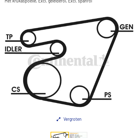
Met krukaspoelie, Excl. geleiderol, Excl. spanrol
Vergroten