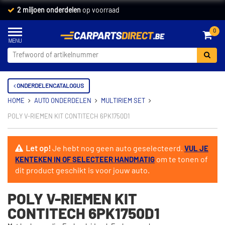
2 miljoen onderdelen
op voorraad
0
ONDERDELENCATALOGUS
HOME
AUTO ONDERDELEN
MULTIRIEM SET
POLY V-RIEMEN KIT CONTITECH 6PK1750D1
Let op!
Je hebt nog geen auto geselecteerd.
VUL JE
om te tonen of
KENTEKEN IN OF SELECTEER HANDMATIG
dit product geschikt is voor jouw auto.
POLY V-RIEMEN KIT
CONTITECH 6PK1750D1