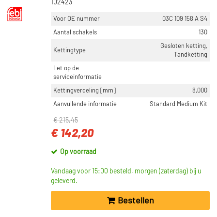
102423
Dayco (113)
Voor OE nummer
03C 109 158 A S4
Toon meer
Aantal schakels
130
Gesloten ketting,
VOORRAAD
Kettingtype
Tandketting
Niet op voorraad (2542)
Let op de
Op voorraad (2415)
serviceinformatie
Kettingverdeling [mm]
8,000
Aanvullende informatie
Standard Medium Kit
€ 215,45
€ 142,20
Op voorraad
Vandaag voor 15:00 besteld, morgen (zaterdag) bij u
geleverd.
Bestellen