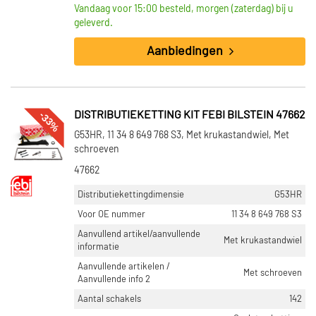
Vandaag voor 15:00 besteld, morgen (zaterdag) bij u
geleverd.
Aanbiedingen
-33%
DISTRIBUTIEKETTING KIT FEBI BILSTEIN 47662
G53HR, 11 34 8 649 768 S3, Met krukastandwiel, Met
schroeven
47662
Distributiekettingdimensie
G53HR
Voor OE nummer
11 34 8 649 768 S3
Aanvullend artikel/aanvullende
Met krukastandwiel
informatie
Aanvullende artikelen /
Met schroeven
Aanvullende info 2
Aantal schakels
142