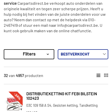
service
Carpartsdirect.be verkoopt auto onderdelen van
originele kwaliteit en tegen zeer scherpe prijzen. Heeft u
hulp nodig bij het vinden van de juiste onderdelen voor uw
auto? Neem dan contact op met de helpdesk via 010-
2467419 of stuur een mail naar info@carpartsdirect.be. U
kunt ook gebruik maken van de online chatfunctie.
Filters
4957
Resultaten
×
MERKEN
32
van
4957
producten
Febi Bilstein (597)
SKF (157)
-34%
DISTRIBUTIEKETTING KIT FEBI BILSTEIN
Fai Autoparts (294)
102423
03C 109 158 A S4, Gesloten ketting, Tandketting
INA (465)