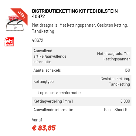
-48%
DISTRIBUTIEKETTING KIT FEBI BILSTEIN
40672
Met draagrails, Met kettingspanner, Gesloten ketting,
Tandketting
40672
Aanvullend
Met draagrails, Met
artikel/aanvullende
kettingspanner
informatie
Aantal schakels
130
Gesloten ketting,
Kettingtype
Tandketting
Let op de serviceinformatie
Kettingverdeling [mm]
8,000
Aanvullende informatie
Basic Short Kit
Vanaf
€ 83,85