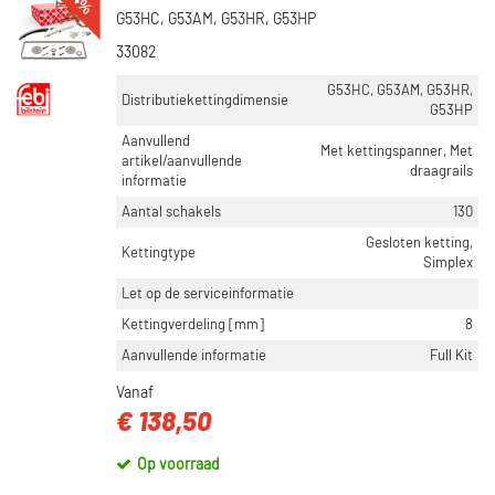
G53HC, G53AM, G53HR, G53HP
33082
G53HC, G53AM, G53HR,
Distributiekettingdimensie
G53HP
Aanvullend
Met kettingspanner, Met
artikel/aanvullende
draagrails
informatie
Aantal schakels
130
Gesloten ketting,
Kettingtype
Simplex
Let op de serviceinformatie
Kettingverdeling [mm]
8
Aanvullende informatie
Full Kit
Vanaf
€ 138,50
Op voorraad