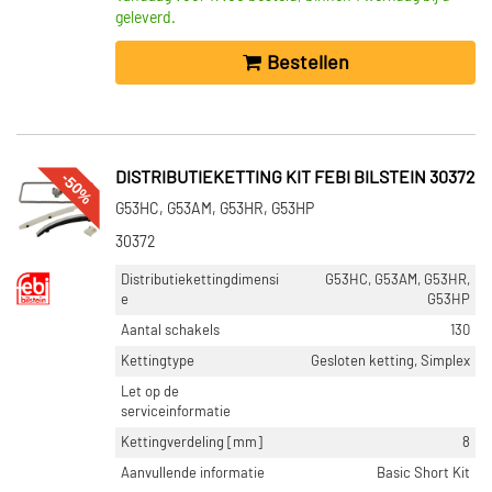
geleverd.
Bestellen
-50%
DISTRIBUTIEKETTING KIT FEBI BILSTEIN 30372
G53HC, G53AM, G53HR, G53HP
30372
Distributiekettingdimensi
G53HC, G53AM, G53HR,
e
G53HP
Aantal schakels
130
Kettingtype
Gesloten ketting, Simplex
Let op de
serviceinformatie
Kettingverdeling [mm]
8
Aanvullende informatie
Basic Short Kit