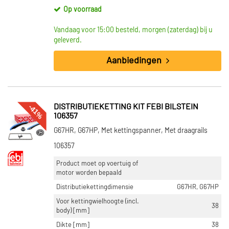
Op voorraad
Vandaag voor 15:00 besteld, morgen (zaterdag) bij u
geleverd.
Aanbiedingen
-41%
DISTRIBUTIEKETTING KIT FEBI BILSTEIN
106357
G67HR, G67HP, Met kettingspanner, Met draagrails
106357
Product moet op voertuig of
motor worden bepaald
Distributiekettingdimensie
G67HR, G67HP
Voor kettingwielhoogte (incl.
38
body) [mm]
Dikte [mm]
38