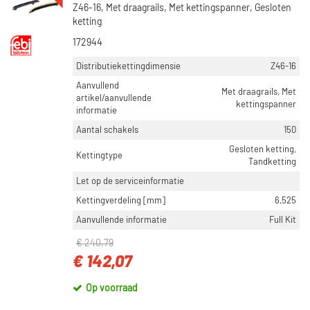
Z46-16, Met draagrails, Met kettingspanner, Gesloten
ketting
172944
Distributiekettingdimensie
Z46-16
Aanvullend
Met draagrails, Met
artikel/aanvullende
kettingspanner
informatie
Aantal schakels
150
Gesloten ketting,
Kettingtype
Tandketting
Let op de serviceinformatie
Kettingverdeling [mm]
6,525
Aanvullende informatie
Full Kit
€ 240,79
€ 142,07
Op voorraad