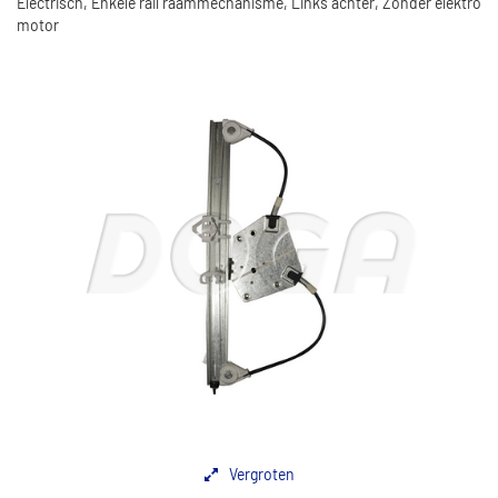
Electrisch, Enkele rail raammechanisme, Links achter, Zonder elektro
motor
Vergroten