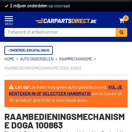
2 miljoen onderdelen
op voorraad
0
ONDERDELENCATALOGUS
HOME
AUTO ONDERDELEN
RAAMMECHANISME
RAAMBEDIENINGSMECHANISME DOGA 100863
Let op!
Je hebt nog geen auto geselecteerd.
VUL JE
om te tonen of
KENTEKEN IN OF SELECTEER HANDMATIG
dit product geschikt is voor jouw auto.
RAAMBEDIENINGSMECHANISM
E DOGA 100863