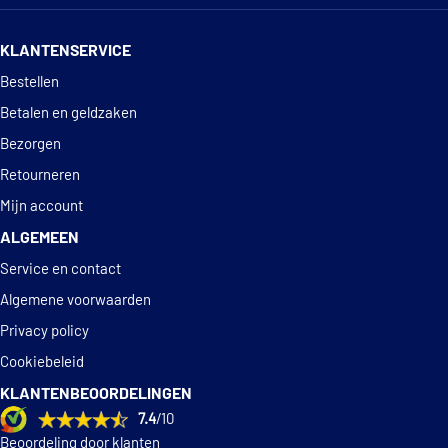
Triclo 111447
14 dagen
100% retourgarantie
KLANTENSERVICE
Valeo Compact 850878
Deskundig
advies
Bestellen
Valeo 850878
Betalen en geldzaken
Bezorgen
WAI WPR2202LB
Retourneren
Mijn account
ALGEMEEN
Service en contact
Algemene voorwaarden
Privacy policy
Cookiebeleid
KLANTENBEOORDELINGEN
7.4
/10
Beoordeling door klanten