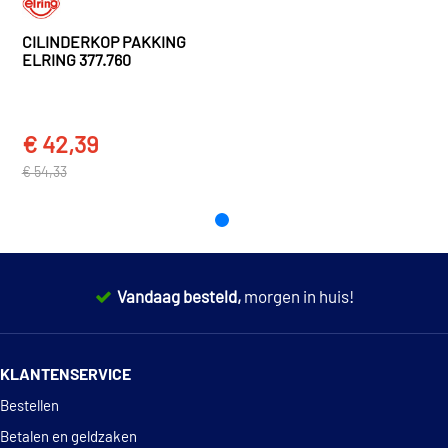
Volvo
S70
S70 (874) (1996 - 2000)
CILINDERKOP PAKKING
ELRING 377.760
Volvo
S80
S80 I (184) (1998 - 2008)
€ 42,39
TOON MEER
€ 54,33
Vandaag besteld,
morgen in huis!
14 dagen
100% retourgarantie
KLANTENSERVICE
Deskundig
advies
Bestellen
Betalen en geldzaken