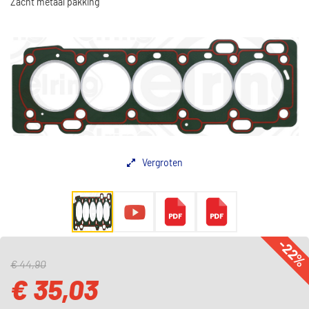
Zacht metaal pakking
Vergroten
-22
€ 44,90
€ 35,03