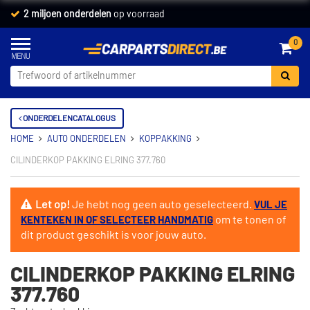
2 miljoen onderdelen
op voorraad
0
ONDERDELENCATALOGUS
HOME
AUTO ONDERDELEN
KOPPAKKING
CILINDERKOP PAKKING ELRING 377.760
Let op!
Je hebt nog geen auto geselecteerd.
VUL JE
om te tonen of
KENTEKEN IN OF SELECTEER HANDMATIG
dit product geschikt is voor jouw auto.
CILINDERKOP PAKKING ELRING
377.760